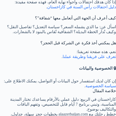
إذا كان هدفك احتفالات وأجواء نهاية العام، فهذه صفحة مفيدة:
دليل احتفالات رأس السنة في كازاخستان
.
كيف أعرف أن الجهة التي أتعامل معها “شفافة”؟
اسأل عن: ما الذي يشمله السعر؟ سياسة التعديل؟ تفاصيل النقل؟
وكيف تُدار الخطة البديلة؟ الشفافية تُقاس بالبنود لا بالشعارات.
هل يمكنني أخذ فكرة عن الشركة قبل الحجز؟
نعم، هذه صفحة تعريفنا:
تعرف على فريقنا وطريقة عملنا
.
🔒 الخصوصية والبيانات
إن كان لديك استفسار حول البيانات أو التواصل، يمكنك الاطلاع على:
سياسة الخصوصية
.
خلاصة المقال
كازاخستان في الربيع: دليل عملي بالأرقام يساعدك تختار المدينة
المناسبة، وتبني برنامج 7 أيام قابل للتخصيص، وتفهم الباقات
والتكاليف بوضوح.
خطط رحلتك مع alaazerbaijan.com بخطوات حجز سهلة، جداول،