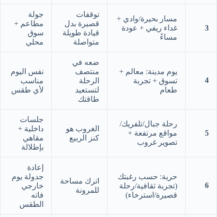
توقفات
جولة
مسار بحيرة/وادي +
قصيرة بدل
مطاعم +
3
غداء ريفي + عودة
قيادة طويلة
سوق
مساءً
متواصلة
محلي
ضعه في
يوم مدينة: معالم +
منتصف
نفس اليوم
4
تسوق + تجربة
الرحلة
مناسب
طعام
لتستعيد
لأي طقس
طاقتك
جلسات
رحلة جبال/تلفريك/
الغروب هو
داخلية +
5
مواقع مرتفعة +
كنز الربيع
مقاهي
تصوير غروب
بإطلالة
إعادة
حرية: حسب رغبتك
جدولة يوم
اترك مساحة
6
(تجربة ثقافية/رحلة
خارجي
للمرونة
قصيرة/استرخاء)
فاته
الطقس