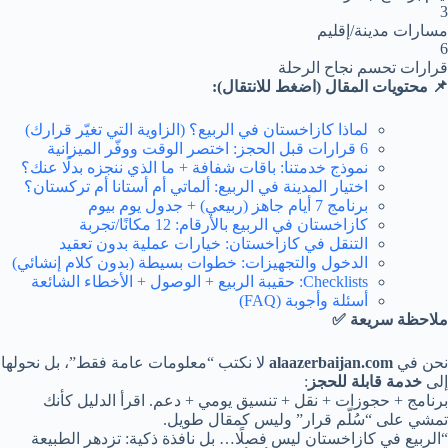
3
مسارات مدينة/إقليم
6
قرارات تحسم نجاح الرحلة
📌 محتويات المقال (اضغط للانتقال):
لماذا كازاخستان في الربيع؟ (الزاوية التي تغيّر قرارك)
6 قرارات قبل الحجز: اختصر الوقت ووفّر الميزانية
نموذج خدمتنا: باقات شفافة + ما الذي ننجزه بدلًا عنك؟
اختيار المدينة في الربيع: ألماتي أم أستانا أم تركستان؟
برنامج 7 أيام جاهز (ربيعي) + جدول يوم بيوم
كازاخستان في الربيع بالأرقام: 12 مكانًا/تجربة
التنقل في كازاخستان: خيارات عملية بدون تعقيد
الدخول والتجهيزات: خطوات بسيطة (بدون كلام إنشائي)
Checklists: حقيبة الربيع + الوصول + الأخطاء الشائعة
أسئلة وأجوبة (FAQ)
ملاحظة سريعة ✅
نحن في
alaazerbaijan.com
لا نكتب “معلومات عامة فقط”، بل نحولها
إلى
خدمة قابلة للحجز
:
برنامج + حجوزات + نقل + تنسيق يومي + دعم. اقرأ الدليل كأنك
تمشي على “سُلّم قرار” وليس كمقال طويل.
“الربيع في كازاخستان ليس فصلًا… بل نافذة ذكية: تزدهر الطبيعة