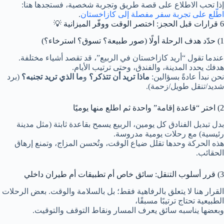
إذا تحب الاطلاع على قصة طريق وتجربة شخصية، فستجدها هنا:
اطّلع على تجربة سفر مفصلة إلى كازاخستان
.
6 قرارات قبل الحجز: اختصر الوقت ووفّر الميزانية 💡
1) حدّد هدف الرحلة أولًا (صور طبيعة؟ تسوق؟ استرخاء؟)
عندما تقول “أريد كازاخستان في الربيع”، قد تقصد أشياء مختلفة.
هدفك يحدد المدينة، والفندق، وحتى ترتيب الأيام.
نحن نبدأ عادةً بسؤالين:
ماذا تريد أن تتذكر؟
و
ما الذي تريد تجنبه؟
(برد
شديد/تنقل طويل/زحمة).
2) اختر “قاعدة إقامة” واحدة ثم اطلع منها يوميًا
بدل تبديل الفنادق كل يومين، الربيع يسمح بقاعدة ثابتة (مثل مدينة
رئيسية) مع رحلات يومية مدروسة.
هذه الحركة وحدها تقلل ضياع الوقت، وتُحسن المزاج، وتمنع إرهاق
الحقائب.
3) قرر أسلوب التنقل: سائق خاص أم تطبيقات أم طيران داخلي
القرار هنا لا يتعلق بالرفاهية فقط؛ بل بالسلامة والوقت. بعض الرحلات
الطبيعية تحتاج ترتيبًا مسبقًا،
وبعضها يناسبه سائق يعرف المسار ونقاط التوقف والتوقيت.