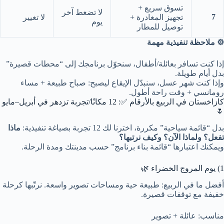
تسوق سريع +
لا تضغط آخر
7
تجهيز المغادرة +
لا تغيير
يوم
توصيل للمطار
⚙️ ملاحظة تنفيذية مهمة
إذا كنت تسافر بعائلة/أطفال، سنحوّل برنامجك إلى “محطات قصيرة”
بدل أيام طويلة.
وإذا كنت شهر عسل، سنبدّل الإيقاع ليصبح: صباح طبيعة + مساء
رومانسي + وقت راحة أطول.
كازاخستان في الربيع بالأرقام ✅: 12 مكانًا/تجربة تزدهر في أبريل–مايو
🌷
بدل “قائمة سياحية” مكررة، اخترنا لك 12 تجربة بصياغة تنفيذية:
ماذا
تفعل؟ ولماذا الآن؟ وكيف نرتبها؟
ويمكنك اعتبارها “قائمة بناء برنامج” حسب مدينتك ومدة الرحلة.
1) يوم المروج الخضراء 🌿
أفضل ما في الربيع: طبيعة حية ومساحات تصوير واسعة. نرتّبها كرحلة
خفيفة مع توقفات قصيرة.
مناسب: عائلة + تصوير