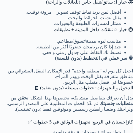
🚕 خيار 1: سائق/تنقل خاص (للعائلات والراحة)
أفضل لمن يريد نقاط توقف تصوير + مرونة توقيت.
يقلل تشتت الخرائط والبحث.
ممتاز لمسارات الطبيعة والبحيرات.
🚇 خيار 2: تنقلات داخل المدينة + تطبيقات
مناسب ليوم مدينة/تسوق/مطاعم.
جيد إذا كان برنامجك حضريًا أكثر من الطبيعة.
نضبط لك النقاط على جدول زمني واقعي.
🧠 سر عملي في التخطيط (بدون فلسفة)
اجعل كل يوم له “منطقة واحدة” قدر الإمكان. التنقل العشوائي بين
مناطق متفرقة يقتل الوقت ويهدر المزاج،
خصوصًا في فصل متقلب مثل الربيع.
الدخول والتجهيزات: خطوات بسيطة (بدون تعقيد) 🧾
بدل أن نغرقك بتفاصيل متشابكة، نختصرها بهذا الشكل:
تحقق من
متطلبات جنسيتك
ثم نفّذ الخطوات المطلوبة على المصدر الرسمي.
ولراحتك وضعنا رابطين رسميين وموثوقين فقط (دون تشتيت).
كازاخستان في الربيع: تجهيزات الوثائق في 5 خطوات ✅
جواز صالح + صفحات فارغة مناسبة.