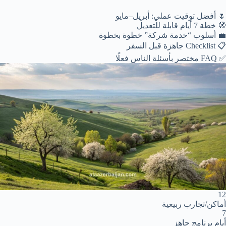
🌷 أفضل توقيت عملي: أبريل–مايو
🧭 خطة 7 أيام قابلة للتعديل
💼 أسلوب “خدمة شركة” خطوة بخطوة
📋 Checklist جاهزة قبل السفر
✅ FAQ مختصر بأسئلة الناس فعلًا
12
أماكن/تجارب ربيعية
7
أيام برنامج جاهز