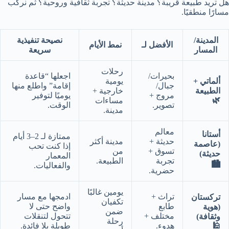
هل تريد طبيعة قريبة؟ مدينة حديثة؟ تجربة ثقافية وروحية؟ ثم نركّب
مسارًا منطقيًا.
المدينة/
نصيحة تنفيذية
الأفضل لـ
نمط الأيام
المسار
سريعة
رحلات
بحيرات/
اجعلها “قاعدة
ألماتي +
يومية
جبال/
إقامة” واطلع منها
الطبيعة
خارجية +
مروج +
يوميًا لتوفير
🌿
مساءات
تصوير.
الوقت.
مدينة.
معالم
أستانا
ممتازة لـ 2–3 أيام
حديثة +
مدينة أكثر
(عاصمة
إذا كنت تحب
تسوق +
من
حديثة)
المعمار
تجربة
الطبيعة.
🏙️
والفعاليات.
حضرية.
يومين غالبًا
تراث +
ادمجها مع مسار
تركستان
تكفيان
طابع
واضح حتى لا
(هوية
ضمن
مختلف +
تتحول لتنقلات
وثقافة)
رحلة
🕌
هدوء.
طويلة بلا فائدة.