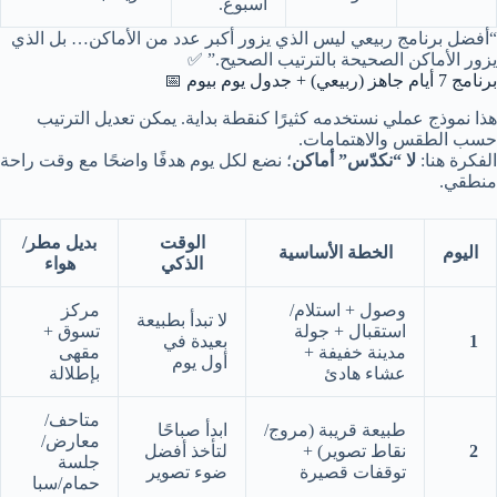
أسبوع.
“أفضل برنامج ربيعي ليس الذي يزور أكبر عدد من الأماكن… بل الذي
يزور الأماكن الصحيحة بالترتيب الصحيح.” ✅
برنامج 7 أيام جاهز (ربيعي) + جدول يوم بيوم 📅
هذا نموذج عملي نستخدمه كثيرًا كنقطة بداية. يمكن تعديل الترتيب
حسب الطقس والاهتمامات.
الفكرة هنا:
لا “نكدّس” أماكن
؛ نضع لكل يوم هدفًا واضحًا مع وقت راحة
منطقي.
الوقت
بديل مطر/
اليوم
الخطة الأساسية
الذكي
هواء
وصول + استلام/
مركز
لا تبدأ بطبيعة
استقبال + جولة
تسوق +
1
بعيدة في
مدينة خفيفة +
مقهى
أول يوم
عشاء هادئ
بإطلالة
متاحف/
طبيعة قريبة (مروج/
ابدأ صباحًا
معارض/
2
نقاط تصوير) +
لتأخذ أفضل
جلسة
توقفات قصيرة
ضوء تصوير
حمام/سبا