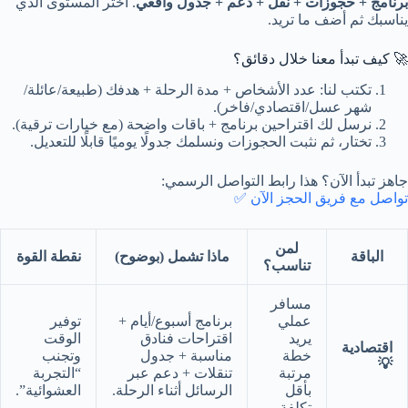
برنامج + حجوزات + نقل + دعم + جدول واقعي
. اختر المستوى الذي
يناسبك ثم أضف ما تريد.
🚀 كيف تبدأ معنا خلال دقائق؟
تكتب لنا: عدد الأشخاص + مدة الرحلة + هدفك (طبيعة/عائلة/
شهر عسل/اقتصادي/فاخر).
نرسل لك اقتراحين برنامج + باقات واضحة (مع خيارات ترقية).
تختار، ثم نثبت الحجوزات ونسلمك جدولًا يوميًا قابلًا للتعديل.
جاهز تبدأ الآن؟ هذا رابط التواصل الرسمي:
تواصل مع فريق الحجز الآن ✅
لمن
الباقة
ماذا تشمل (بوضوح)
نقطة القوة
تناسب؟
مسافر
عملي
برنامج أسبوع/أيام +
توفير
يريد
اقتراحات فنادق
الوقت
اقتصادية
خطة
مناسبة + جدول
وتجنب
💡
مرتبة
تنقلات + دعم عبر
“التجربة
بأقل
الرسائل أثناء الرحلة.
العشوائية”.
تكلفة.