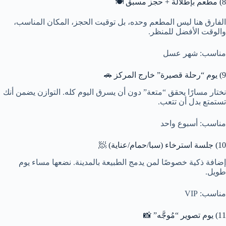
8) مطعم بإطلالة + حجز مسبق 🍽️
الفارق هنا ليس المطعم وحده، بل توقيت الحجز، المكان المناسب،
والوقت الأفضل للمنظر.
مناسب: شهر عسل
9) يوم “رحلة قصيرة” خارج المركز 🚗
نختار مسارًا يحقق “متعة” دون أن يسرق اليوم كله. التوازن يضمن أنك
تستمتع بدل أن تتعب.
مناسب: أسبوع واحد
10) جلسة استرخاء (سبا/حمام/عناية) 🧖
إضافة ذكية خصوصًا لمن يدمج الطبيعة بالمدينة. نضعها مساء يوم
طويل.
مناسب: VIP
11) يوم تصوير “مُوجَّه” 📸