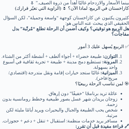
بينما الأسعار والازدحام غالبًا أهدأ من ذروة الصيف.” 🌷
كازاخستان في الربيع: لماذا الآن؟ 🌷 (الزاوية التي تغيّر قرارك)
كثيرون يكتبون عن كازاخستان كوجهة “واسعة وجميلة”، لكن السؤال
الحقيقي الذي يبحث عنه الناس هو:
هل الربيع هو توقيتي؟ وكيف أضمن أن الرحلة تطلع “مُرتّبة” بدل
مفاجآت؟
✅ الربيع يُسهل عليك 3 أمور
التوازن:
طبيعة خضراء + أجواء ألطف + أنشطة أكثر من الشتاء.
المرونة:
تستطيع دمج مدينة + طبيعة + تجربة ثقافية في أسبوع
واحد بسهولة.
الميزانية:
غالبًا ستجد خيارات إقامة ونقل متدرجة (اقتصادي/
مريح/فاخر).
🎯 لمن تناسب الرحلة ربيعيًا؟
عائلة تريد برنامجًا “خفيفًا” دون إرهاق.
زوجان يريدان شهر عسل بصور طبيعية وخطط رومانسية بدون
زحمة.
شخص يحب الطبيعة والجبال والبحيرات ويريد أيامًا مليئة لكن
مرتبة.
مسافر يريد خدمات منظمة: استقبال + تنقل + دعم + حجوزات.
🔗 قراءة مفيدة قبل أن تقرر: