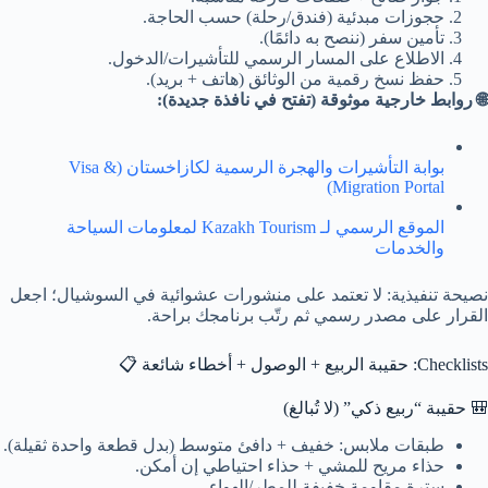
حجوزات مبدئية (فندق/رحلة) حسب الحاجة.
تأمين سفر (ننصح به دائمًا).
الاطلاع على المسار الرسمي للتأشيرات/الدخول.
حفظ نسخ رقمية من الوثائق (هاتف + بريد).
🌐 روابط خارجية موثوقة (تفتح في نافذة جديدة):
بوابة التأشيرات والهجرة الرسمية لكازاخستان (Visa &
Migration Portal)
الموقع الرسمي لـ Kazakh Tourism لمعلومات السياحة
والخدمات
نصيحة تنفيذية: لا تعتمد على منشورات عشوائية في السوشيال؛ اجعل
القرار على مصدر رسمي ثم رتّب برنامجك براحة.
Checklists: حقيبة الربيع + الوصول + أخطاء شائعة 📋
🎒 حقيبة “ربيع ذكي” (لا تُبالغ)
طبقات ملابس: خفيف + دافئ متوسط (بدل قطعة واحدة ثقيلة).
حذاء مريح للمشي + حذاء احتياطي إن أمكن.
سترة مقاومة خفيفة للمطر/الهواء.