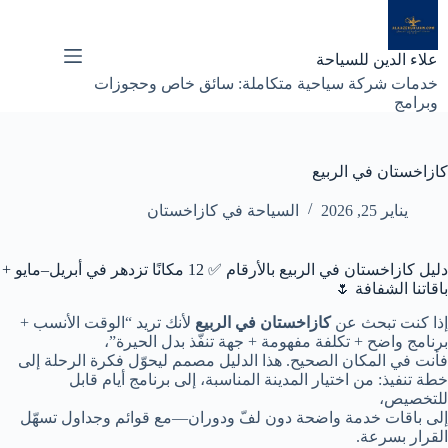
لتجاوز
لى
لمحتوى
علاء الدين للسياحة
خدمات شركة سياحية متكاملة: سائق خاص وحجوزات
وبرامج
كازاخستان في الربيع
يناير 25, 2026
السياحة في كازاخستان
دليل كازاخستان في الربيع بالأرقام ✅ 12 مكانًا تزدهر في أبريل–مايو +
باقاتنا الشفافة 🌷
إذا كنت تبحث عن
كازاخستان في الربيع
لأنك تريد “الوقت الأنسب +
برنامج واضح + تكلفة مفهومة + جهة تنفّذ بدل الحيرة”،
فأنت في المكان الصحيح. هذا الدليل مصمم ليحوّل فكرة الرحلة إلى
خطة تنفيذ: من اختيار المدينة المناسبة، إلى برنامج أيام قابل
للتخصيص،
إلى باقات خدمة واضحة دون لفّ ودوران—مع قوائم وجداول تسهّل
القرار بسرعة.