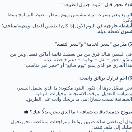
4) لا تحجز قبل “تثبيت جدول الطبيعة”
الربيع يتغير بسرعة: يوم مشمس ويوم ممطر. نضبط البرنامج بنمط
ذكي:
أنشطة خارجية
في اليوم الأول إذا كان الطقس أفضل، و
مدينة/متاحف/
تسوق
كخطة بديلة.
5) ميّز بين “سعر الخدمة” و“سعر التنفيذ”
في السفر، هناك فرق بين من يعطيك قائمة أماكن فقط، وبين من
ينسّق: حجز + نقل + توقيت + دعم + خطة بديلة.
هذا الفارق هو الذي يمنع “يوم ضائع” أو “حجز غير مناسب”.
6) احمِ قرارك بوثائق واضحة
نحن نفضّل دومًا أن تكون البنود مكتوبة: ما الذي يشمل السعر،
وسياسة التعديل، ووقت الاستجابة، وخيارات الترقية.
الشفافية ليست شعارًا؛ هي ما يريحك وأنت على الطريق.
نموذج خدمتنا: باقات شفافة + ما الذي ننجزه بدلًا عنك؟ 💼
بدل أن تقضي ساعات بين روابط ومراجعات متناقضة، نحن نحول
طلبك إلى ملف تنفيذ: