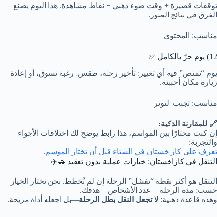
توقفات قصيرة + وقت ضوء ذهبي + نقاط مشاهدة. هذا اليوم يصنع
الفرق في نتائج الصور.
مناسب: المحتوى
12) يوم حرّ بالكامل ✅
يوم “تمتص” فيه أي تغيير: تأخير رحلة، طقس، رغبة تسوق، أو إعادة
زيارة مكان أحببته.
مناسب: تجنب التوتر
🔗 للمقارنة الذكية:
إن كنت محتارًا بين المواسم، هذا رابط يوضح لك اختلافات الأجواء
والتجربة:
تعرف على كازاخستان في الشتاء قبل أن تختار الموسم
.
التنقل في كازاخستان: خيارات عملية بدون تعقيد 🚗✈️
التنقل هو أكثر نقطة “تفشل” الرحلة إن لم تُخطط. نحن نختار الخيار
حسب: مدة الرحلة + عدد الأشخاص + هدفك.
وهذه قاعدة ذهبية:
لا تجعل النقل بطل الرحلة
—بل اجعله أداة مريحة.