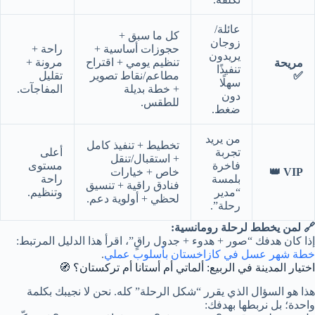
عائلة/
كل ما سبق +
زوجان
حجوزات أساسية +
راحة +
يريدون
تنظيم يومي + اقتراح
مرونة +
مريحة
تنفيذًا
✅
مطاعم/نقاط تصوير
تقليل
سهلًا
+ خطة بديلة
المفاجآت.
دون
للطقس.
ضغط.
من يريد
تخطيط + تنفيذ كامل
تجربة
أعلى
+ استقبال/تنقل
فاخرة
مستوى
VIP 👑
خاص + خيارات
بلمسة
راحة
فنادق راقية + تنسيق
“مدير
وتنظيم.
لحظي + أولوية دعم.
رحلة”.
🔗 لمن يخطط لرحلة رومانسية:
إذا كان هدفك “صور + هدوء + جدول راقٍ”، اقرأ هذا الدليل المرتبط:
خطة شهر عسل في كازاخستان بأسلوب عملي
.
اختيار المدينة في الربيع: ألماتي أم أستانا أم تركستان؟ 🧭
هذا هو السؤال الذي يقرر “شكل الرحلة” كله. نحن لا نجيبك بكلمة
واحدة؛ بل نربطها بهدفك: