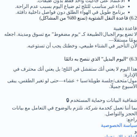
الاعتماد على جاكيت واحد فقط بدون طبقات.
حذاء غير مناسب للثلج ثم ضياع اليوم بسبب عدم الراحة.
برنامج طويل في الهواء الطلق دون فواصل داخلية دافئة.
6.2) قاعدة النقل الشتوية (تمنع 80% من المشاكل)
قاعدة ذهبية
لا تضع يوم الجبال/الطبيعة كـ “يوم مضغوط” مع تسوق ومدينة. اجعله
يومًا مستقلًا—
لأن التأخير في الشتاء طبيعي، وخطتك يجب أن تستوعبه.
6.3) “اليوم البديل” الذي ننصح به دائمًا
هذا اليوم لا يعني أنك ستفشل في الثلج؛ بل يعني أنك محترف في
الإدارة:
مول/متحف/جلسة طويلة/سبا + عشاء—حتى لو تغير الطقس، يبقى
الأسبوع جميلًا.
شفافية البيانات وحماية المستخدم 🔒
بما أننا نعمل كخدمة شركة، نلتزم بالوضوح في التعامل مع بيانات
الحجز والتواصل.
راجع:
سياسة الخصوصية
و
اتفاقية الاستخدام