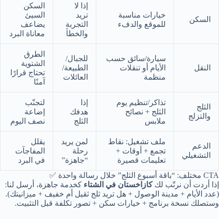
إذا لا
السكن
خيارات مناسبة
تريد
السيئ
السكن
للموقع والدفء
التجربة
يضاعف
والخطأ
معاناة البرد
الطرق
سيارة/سائق حسب
للجبال/
الشتوية
النقل
الأيام أو تنقلات
الطبيعة/
تحتاج قرارًا
منظمة
العائلات
آمنًا
تذاكر/تنظيم يوم
إذا
لتجنّب
الثلج
الثلج + نصائح
هدفك
إضاعة
والتزلج
ملابس
الثلج
نصف اليوم
ملف تشغيل: نقاط
لمن يريد
يقلل
الدعم
تجمع + أوقات +
رحلة
المفاجآت
التشغيلي
تعليمات قصيرة
“جاهزة”
في البرد
CTA مختلف: “باقة أسبوع الثلج” خلال رسالة واحدة ✅
إذا أردت أن نرتّب لك
كازاخستان في الشتاء
كخدمة جاهزة، أرسل لنا:
(عدد الأيام + مدينة الوصول + هل تريد ثلج ثقيل أم خفيف + ميزانيتك).
وستصلك نسخة برنامج + خيارات سكن + تصور تكلفة قبل التثبيت.