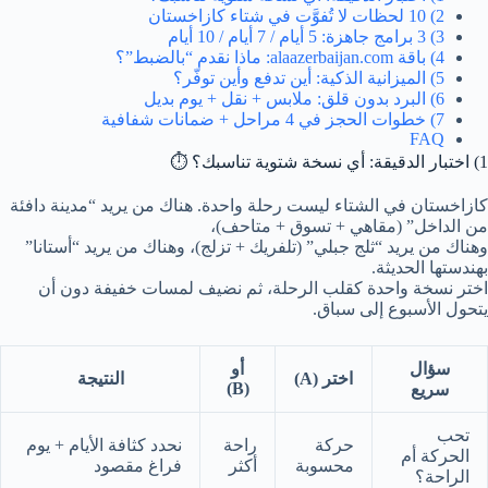
2) 10 لحظات لا تُفوَّت في شتاء كازاخستان
3) 3 برامج جاهزة: 5 أيام / 7 أيام / 10 أيام
4) باقة alaazerbaijan.com: ماذا نقدم “بالضبط”؟
5) الميزانية الذكية: أين تدفع وأين توفّر؟
6) البرد بدون قلق: ملابس + نقل + يوم بديل
7) خطوات الحجز في 4 مراحل + ضمانات شفافية
FAQ
1) اختبار الدقيقة: أي نسخة شتوية تناسبك؟ ⏱️
كازاخستان في الشتاء ليست رحلة واحدة. هناك من يريد “مدينة دافئة
من الداخل” (مقاهي + تسوق + متاحف)،
وهناك من يريد “ثلج جبلي” (تلفريك + تزلج)، وهناك من يريد “أستانا”
بهندستها الحديثة.
اختر نسخة واحدة كقلب الرحلة، ثم نضيف لمسات خفيفة دون أن
يتحول الأسبوع إلى سباق.
سؤال
أو
اختر (A)
النتيجة
(B)
سريع
تحب
حركة
راحة
نحدد كثافة الأيام + يوم
الحركة أم
محسوبة
أكثر
فراغ مقصود
الراحة؟