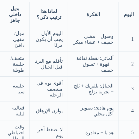
بديل
لماذا هذا
اليوم
الفكرة
داخلي
ترتيب ذكي؟
جاهز
اليوم الأول
مول/
وصول + مشي
1
يجب أن يكون
مقهى
خفيف + عشاء مبكر
مرنًا
دافئ
ألماتي: نقطة ثقافة
متحف/
تأقلم مع البرد
2
+ قهوة + تسوق
جلسة
قبل الجبال
خفيف
طويلة
أقوى يوم في
الجبال: تلفريك + ثلج
جلسة
3
منتصف
+ تجربة تزلج
سبا
الرحلة
يوم هادئ: تصوير +
فعالية
4
يوازن الإرهاق
أكل محلي
ليلية
وقت
لا نضغط آخر
5
هدايا + مغادرة
احتياطي
يوم
للمطار