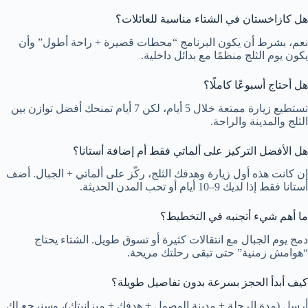
هل كازاخستان في الشتاء مناسبة للعائلات؟
نعم، بشرط أن يكون البرنامج “محطات قصيرة + راحة أطول” وأن
يكون يوم الثلج منظمًا مع بدائل داخلية.
هل أحتاج أسبوعًا كاملًا؟
تستطيع زيارة ممتعة خلال 5 أيام، لكن 7 أيام تمنحك أفضل توازن بين
الثلج والمدينة والراحة.
هل الأفضل التركيز على ألماتي فقط أم إضافة أستانا؟
إن كانت هذه أول زيارة وهدفك الثلج، ركّز على ألماتي + الجبال. أضف
أستانا فقط إذا لديك 9–10 أيام أو تحب المدن الحديثة.
ما أهم شيء أتجنبه في التخطيط؟
دمج يوم الجبال مع انتقالات كثيرة أو تسوق طويل. الشتاء يحتاج
“هوامش زمنية” حتى تبقى رحلتك مريحة.
كيف أبدأ الحجز بسرعة بدون تفاصيل طويلة؟
أرسل (مدة الرحلة + مدينة الوصول + هدفك + ميزانيتك)، وسنرجع لك