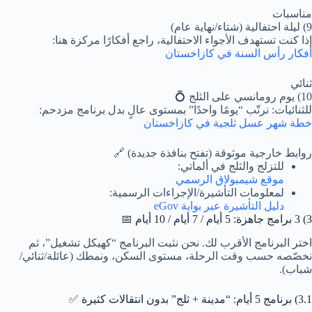
مناسبات
9) ليلة احتفالية (شتاء/نهاية عام)
إذا كنت تستهدف الأجواء الاحتفالية، راجع أفكارًا مركزة هنا:
أفكار رأس السنة في كازاخستان
ثنائي
10) يوم رومانسي على الثلج 💍
للثنائيات: نرتّب “يومًا واحدًا” بمستوى عالٍ بدل برنامج مزدحم:
خطة شهر عسل ثلجية في كازاخستان
روابط خارجية موثوقة (تفتح بنافذة جديدة) 🔗
للتزلج والثلج في ألماتي:
موقع شيمبولاق الرسمي
لمعلومات التأشيرة/الإجراءات الرسمية:
دليل التأشيرة عبر بوابة eGov
3) 3 برامج جاهزة: 5 أيام / 7 أيام / 10 أيام 📅
اختر البرنامج الأقرب لك. نحن نثبت البرنامج “كهيكل تشغيل”، ثم
نخصّصه حسب وقت الرحلة، مستوى السكن، ونمطك (عائلة/ثنائي/
شباب).
3.1) برنامج 5 أيام: “مدينة + ثلج” بدون انتقالات كثيرة ✅