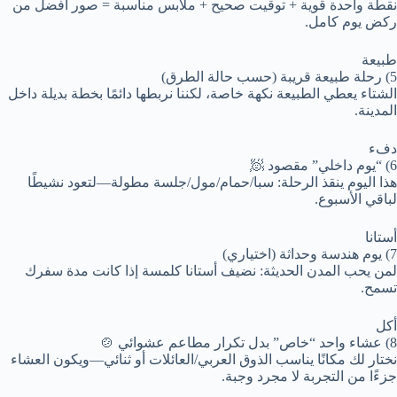
نقطة واحدة قوية + توقيت صحيح + ملابس مناسبة = صور أفضل من
ركض يوم كامل.
طبيعة
5) رحلة طبيعة قريبة (حسب حالة الطرق)
الشتاء يعطي الطبيعة نكهة خاصة، لكننا نربطها دائمًا بخطة بديلة داخل
المدينة.
دفء
6) “يوم داخلي” مقصود 🧖
هذا اليوم ينقذ الرحلة: سبا/حمام/مول/جلسة مطولة—لتعود نشيطًا
لباقي الأسبوع.
أستانا
7) يوم هندسة وحداثة (اختياري)
لمن يحب المدن الحديثة: نضيف أستانا كلمسة إذا كانت مدة سفرك
تسمح.
أكل
8) عشاء واحد “خاص” بدل تكرار مطاعم عشوائي 🍲
نختار لك مكانًا يناسب الذوق العربي/العائلات أو ثنائي—ويكون العشاء
جزءًا من التجربة لا مجرد وجبة.