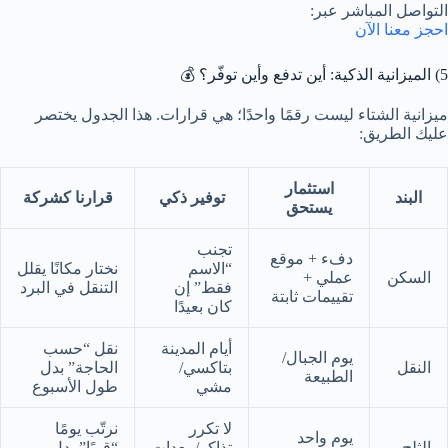
التواصل المباشر عبر:
احجز معنا الآن
5) الميزانية الذكية: أين تدفع وأين توفّر؟ 💰
ميزانية الشتاء ليست رقمًا واحدًا؛ هي قرارات. هذا الجدول يختصر
عليك الطريق:
استثمار
البند
توفير ذكي
قرارنا كشركة
يستحق
تجنب
دفء + موقع
“الاسم
نختار مكانًا يقلل
السكن
عملي +
فقط” إن
التنقل في البرد
تقييمات ثابتة
كان بعيدًا
أيام المدينة
نقل “حسب
يوم الجبال/
النقل
بتاكسي/
الحاجة” بدل
الطبيعة
مشي
طول الأسبوع
لا تكرر
نرتّب يومًا
يوم واحد
الثلج
تذاكر/معدات
“قويًا” بدل