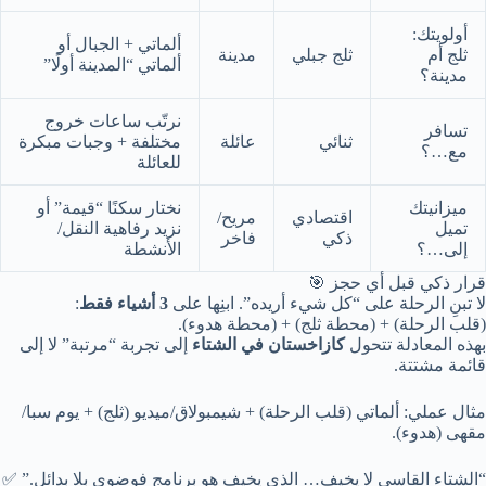
أولويتك:
ألماتي + الجبال أو
ثلج أم
ثلج جبلي
مدينة
ألماتي “المدينة أولًا”
مدينة؟
نرتّب ساعات خروج
تسافر
ثنائي
عائلة
مختلفة + وجبات مبكرة
مع…؟
للعائلة
ميزانيتك
نختار سكنًا “قيمة” أو
اقتصادي
مريح/
تميل
نزيد رفاهية النقل/
ذكي
فاخر
إلى…؟
الأنشطة
قرار ذكي قبل أي حجز 🎯
لا تبنِ الرحلة على “كل شيء أريده”. ابنِها على
3 أشياء فقط
:
(قلب الرحلة) + (محطة ثلج) + (محطة هدوء).
بهذه المعادلة تتحول
كازاخستان في الشتاء
إلى تجربة “مرتبة” لا إلى
قائمة مشتتة.
مثال عملي: ألماتي (قلب الرحلة) + شيمبولاق/ميديو (ثلج) + يوم سبا/
مقهى (هدوء).
“الشتاء القاسي لا يخيف… الذي يخيف هو برنامج فوضوي بلا بدائل.” ✅