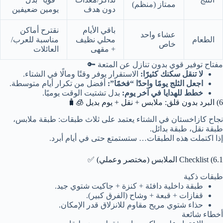
ممتاز (منظم)
دون هدف
يومين ضعيفين
باقي الأيام
نقترح أماكن
عشاء واحد
الطعام
محلي نظيف
مناسبة للعرب/
خاص
+ مقهى
العائلات
مفتاح توفير قوي بدون تنازل عن المتعة 🔑
لا تنقل سكنك كثيرًا:
الاستقرار يوفر وقتًا ومالًا في الشتاء.
اجعل الثلج يومًا واحدًا “فخمًا”:
أفضل من تكرار أيام متوسطة.
خطط للهدايا في آخر يوم:
بدل تشتيت الوقت يوميًا.
6) البرد بدون قلق: ملابس + نقل + يوم بديل 🧊🧳
نجاح كازاخستان في الشتاء يعتمد على ثلاث طبقات: طبقة ملابس،
طبقة نقل، طبقة بدائل.
إذا اكتملت هذه الطبقات… ستستمتع حتى في أيام أبرد.
6.1) Checklist الملابس (مختصر وعملي) ✅
طبقات ذكية
طبقة داخلية دافئة + كنزة + جاكيت شتوي جيد.
قفازات + قبعة + وشاح (الفرق كبير).
حذاء شتوي مريح مقاوم للانزلاق قدر الإمكان.
أخطاء شائعة