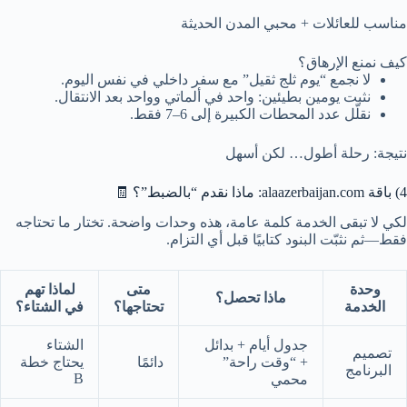
مناسب للعائلات + محبي المدن الحديثة
كيف نمنع الإرهاق؟
لا نجمع “يوم ثلج ثقيل” مع سفر داخلي في نفس اليوم.
نثبت يومين بطيئين: واحد في ألماتي وواحد بعد الانتقال.
نقلّل عدد المحطات الكبيرة إلى 6–7 فقط.
نتيجة: رحلة أطول… لكن أسهل
4) باقة alaazerbaijan.com: ماذا نقدم “بالضبط”؟ 🧾
لكي لا تبقى الخدمة كلمة عامة، هذه وحدات واضحة. تختار ما تحتاجه
فقط—ثم نثبّت البنود كتابيًا قبل أي التزام.
وحدة
متى
لماذا تهم
ماذا تحصل؟
الخدمة
تحتاجها؟
في الشتاء؟
جدول أيام + بدائل
الشتاء
تصميم
+ “وقت راحة”
دائمًا
يحتاج خطة
البرنامج
B
محمي