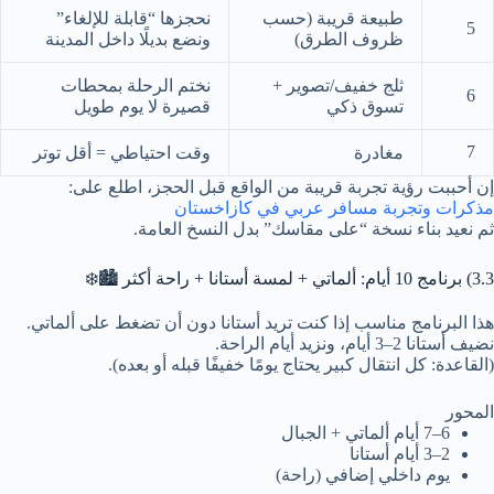
طبيعة قريبة (حسب
نحجزها “قابلة للإلغاء”
5
ظروف الطرق)
ونضع بديلًا داخل المدينة
ثلج خفيف/تصوير +
نختم الرحلة بمحطات
6
تسوق ذكي
قصيرة لا يوم طويل
7
مغادرة
وقت احتياطي = أقل توتر
إن أحببت رؤية تجربة قريبة من الواقع قبل الحجز، اطلع على:
مذكرات وتجربة مسافر عربي في كازاخستان
ثم نعيد بناء نسخة “على مقاسك” بدل النسخ العامة.
3.3) برنامج 10 أيام: ألماتي + لمسة أستانا + راحة أكثر 🏙️❄️
هذا البرنامج مناسب إذا كنت تريد أستانا دون أن تضغط على ألماتي.
نضيف أستانا 2–3 أيام، ونزيد أيام الراحة.
(القاعدة: كل انتقال كبير يحتاج يومًا خفيفًا قبله أو بعده).
المحور
6–7 أيام ألماتي + الجبال
2–3 أيام أستانا
يوم داخلي إضافي (راحة)