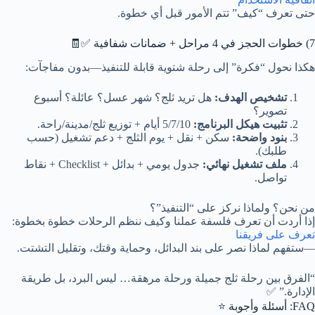
حتى تعرف “كيف” تتم الأمور قبل أي خطوة.
7) خطوات الحجز في 4 مراحل + ضمانات شفافية ✅🧾
هكذا نحول “فكرة” إلى رحلة شتوية قابلة للتنفيذ—بدون مفاجآت:
تشخيص الهدف:
هل تريد ثلج؟ شهر عسل؟ عائلة؟ أسبوع
تصوير؟
تثبيت هيكل البرنامج:
5/7/10 أيام + توزيع ثلج/مدينة/راحة.
بنود واضحة:
سكن + نقل + يوم الثلج + دعم تشغيل (حسب
طلبك).
ملف تشغيل نهائي:
جدول يومي + بدائل + Checklist + نقاط
تواصل.
من نحن؟ ولماذا نركز على “التنفيذ”؟
إذا أردت أن تعرف فلسفة عملنا وكيف ننظم الرحلات خطوة بخطوة:
تعرف على فريقنا
—ستفهم لماذا نصر على بند البدائل، وحماية وقتك، وتقليل التشتت.
“الفرق بين رحلة ثلج جميلة ورحلة مرهقة… ليس البرد، بل طريقة
الإدارة.” ✅
FAQ: أسئلة وأجوبة ⭐