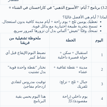
3.2) برنامج 7 أيام: “الأسبوع الذهبي” في كازاخستان في الشتاء ⭐
لماذا 7 أيام هي الأفضل غالبًا؟
تعطيك يومين ثلج + يوم راحة + أيام مدينة كافية بدون استعجال.
تسمح بتجربة طبيعة اختيارية مع بدائل قوية.
تمنحك وقتًا “تعيش” ألماتي بدل أن تزورها كمرور سريع.
ملحوظة تشغيلية من
اليوم
الخطة
فريقنا
استقبال + سكن +
نضبط النوم/الإيقاع قبل أي
1
جولة قصيرة داخلية
نشاط كبير
مدينة + نقطة ثقافية +
نختار “نقطة واحدة قوية”
2
عشاء
بدل تشتيت
جبال + ثلج + تزلج/
توقيت مدروس لتفادي
3
تلفريك
ازدحام مفاجئ
يوم داخلي (راحة
هذا اليوم يحمي بقية
4
مقصودة) 🧖
البرنامج