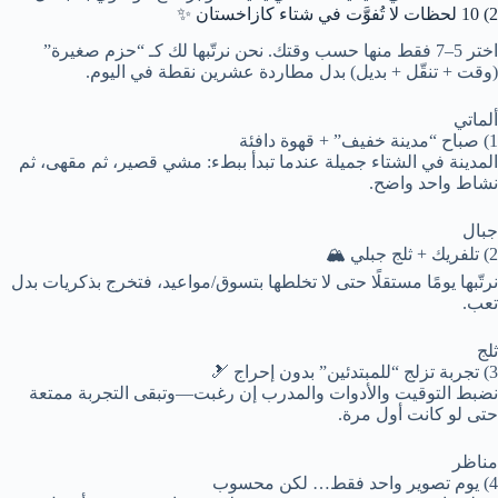
2) 10 لحظات لا تُفوَّت في شتاء كازاخستان ✨
اختر 5–7 فقط منها حسب وقتك. نحن نرتّبها لك كـ “حزم صغيرة”
(وقت + تنقّل + بديل) بدل مطاردة عشرين نقطة في اليوم.
ألماتي
1) صباح “مدينة خفيف” + قهوة دافئة
المدينة في الشتاء جميلة عندما تبدأ ببطء: مشي قصير، ثم مقهى، ثم
نشاط واحد واضح.
جبال
2) تلفريك + ثلج جبلي 🏔️
نرتّبها يومًا مستقلًا حتى لا تخلطها بتسوق/مواعيد، فتخرج بذكريات بدل
تعب.
ثلج
3) تجربة تزلج “للمبتدئين” بدون إحراج 🎿
نضبط التوقيت والأدوات والمدرب إن رغبت—وتبقى التجربة ممتعة
حتى لو كانت أول مرة.
مناظر
4) يوم تصوير واحد فقط… لكن محسوب