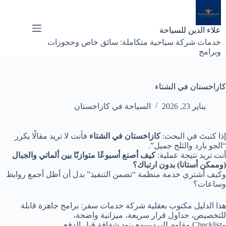
لتجاوز
لى
لمحتوى
علاء الدين للسياحة
خدمات شركة سياحية متكاملة: سائق خاص وحجوزات
وبرامج
كازاخستان في الشتاء
يناير 23, 2026
السياحة في كازاخستان
إذا كتبتَ في البحث:
كازاخستان في الشتاء
فأنت لا تريد مقالًا يكرر
“الجو بارد والثلج جميل”.
أنت تريد نتيجة عملية:
كيف أصنع أسبوعًا متوازنًا بين ألماتي والجبال
(وممكن أستانا) بدون ارتباك؟
وكيف أشتري خدمة منظمة “تضمن التنفيذ” بدل أن أظل أجمع روابط
وساعات؟
هذا الدليل مكتوب بعقلية شركة خدمات سفر: برامج جاهزة قابلة
للتخصيص، جداول قرار سريعة، ميزانية واضحة،
وChecklist مقاوم للبرد—مع بنود شفافة قبل الدفع.