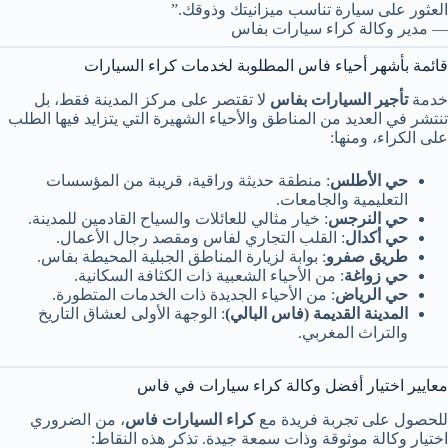
العثور على سيارة تناسب ميزانيتك وذوقك.”
— مدير وكالة كراء سيارات بفاس
قائمة بأشهر أحياء فاس المطلوبة لخدمات كراء السيارات
خدمة
تأجير السيارات بفاس
لا تقتصر على مركز المدينة فقط، بل
تنتشر في العديد من المناطق والأحياء الشهيرة التي يتزايد فيها الطلب
على الكراء، ومنها:
حي الأطلس
: منطقة حديثة وراقية، قريبة من المؤسسات
التعليمية والجامعات.
حي النرجس
: خيار مثالي للعائلات والسياح القادمين للمدينة.
حي أكدال
: القلب التجاري لفاس ومقصد رجال الأعمال.
طريق صفرو
: بوابة لزيارة المناطق الجبلية المحيطة بفاس.
حي زواغة
: من الأحياء الشعبية ذات الكثافة السكانية.
حي الرياض
: من الأحياء الجديدة ذات الخدمات المتطورة.
المدينة القديمة (فاس البالي)
: الوجهة الأولى لعشاق التاريخ
والتراث المغربي.
معايير اختيار أفضل وكالة كراء سيارات في فاس
للحصول على تجربة فريدة مع
كراء السيارات فاس
، من الضروري
اختيار وكالة موثوقة وذات سمعة جيدة. تذكر هذه النقاط: