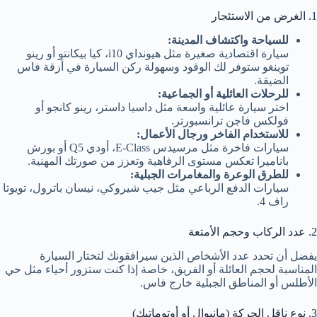
1. الغرض من الاستئجار
للسياحة واكتشاف المدينة:
سيارة اقتصادية صغيرة مثل هيونداي i10، كيا بيكانتو أو رينو
توينغو ستوفر لك الوقود وسهولة ركن السيارة في أزقة فاس
الضيقة.
للرحلات العائلية أو الجماعية:
اختر سيارة عائلية واسعة مثل داسيا داستر، رينو كانجو أو
فولكس فاجن ترانسبورتر.
للاستخدام الفاخر ورجال الأعمال:
سيارات فاخرة مثل مرسيدس E-Class، أودي Q5 أو بورش
باناميرا تعكس مستوى الرفاهية وتعزز من صورتك المهنية.
للطرق الوعرة والمغامرات الجبلية:
سيارات الدفع الرباعي مثل جيب شيروكي، نيسان باترول، تويوتا
راف 4.
2. عدد الركاب وحجم الأمتعة
يفضل أن تحدد عدد الأشخاص الذين سيرافقونك لتختار السيارة
المناسبة لحجم العائلة أو الفريق، خاصة إذا كنت ستزور أحياء مثل حي
الأطلس أو المناطق الجبلية خارج فاس.
3. نوع ناقل الحركة (مانيوال أو أوتوماتيك)