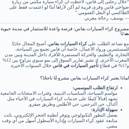
“خلال رحلتي إلى فاس، لاحظت أن كراء سيارة مكنني من زيارة
ضواحي فاس وقرى قريبة لم أكن لأراها أبدًا لو اعتمدت فقط على
الطاكسي أو النقل العمومي.”
— يوسف، رحالة مغربي
مشروع كراء السيارات بفاس: فرصة واعدة للاستثمار في مدينة حيوية
🚗💡
مع تصاعد الطلب على
كراء السيارات بفاس
، أصبح المجال جاذبًا
للمستثمرين ورواد الأعمال، خاصة أن فاس تجمع بين السياحة،
التجارة، والتعليم، والحركة المستمرة للأفراد داخل المدينة وبين مدن
المغرب الأخرى. إذ تشير تقارير السوق إلى نمو سنوي يتراوح بين 12%
و17% في قطاع
تأجير السيارات في فاس
خلال السنوات الأخيرة.
لماذا يعتبر كراء السيارات بفاس مشروعًا ناجحًا؟
ارتفاع الطلب الموسمي:
مواسم السياحة، المناسبات الدينية، وفترات الامتحانات الجامعية
تشهد إقبالاً كثيفًا على خدمات كراء السيارات في الأحياء مثل
أكدال، حي النرجس، حي الأطلس وطريق صفرو.
سهولة الإدارة:
بفضل التطور التكنولوجي وتوفر أنظمة الحجز الإلكتروني، باتت
متابعة عقود كراء السيارات وإدارة الأسطول أسهل من أي وقت
مضى.