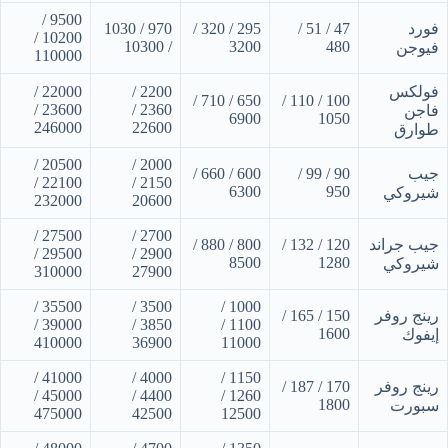
9500 /
فورد
47 / 51 /
295 / 320 /
970 / 1030
10200 /
/ 10300
3200
480
فيوجن
110000
فولكس
2200 /
22000 /
650 / 710 /
100 / 110 /
23600 /
2360 /
فاجن
6900
1050
246000
22600
طوارق
20500 /
2000 /
جيب
90 / 99 /
600 / 660 /
22100 /
2150 /
6300
950
شيروكي
232000
20600
27500 /
2700 /
جيب جراند
120 / 132 /
800 / 880 /
29500 /
2900 /
8500
1280
شيروكي
310000
27900
35500 /
3500 /
1000 /
رينج روفر
150 / 165 /
39000 /
3850 /
1100 /
1600
إيفوك
410000
36900
11000
41000 /
4000 /
1150 /
رينج روفر
170 / 187 /
45000 /
4400 /
1260 /
1800
سبورت
475000
42500
12500