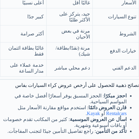
الأسعار
غالبًا أقل
أعلى نسبيًا
جيد، يتركز على
تنوع السيارات
كبير جدًا
الأكثر طلبًا
مرنة في بعض
الشروط
أكثر صرامة
الأحيان
مرنة (نقدًا/بطاقة/
غالبًا بطاقة ائتمان
خيارات الدفع
شيك)
فقط
خدمة عملاء على
الدعم الفني
دعم محلي مباشر
مدار الساعة
نصائح ذهبية للحصول على أرخص عروض كراء السيارات بفاس
احجز مبكرًا
: الحجز المسبق يوفر أسعارًا أفضل خاصة في
المواسم السياحية.
قارن العروض دائمًا
: استخدم مواقع مقارنة الأسعار مثل
Rentalcars
أو
Kayak
.
اسأل عن العروض الموسمية
: كثير من المكاتب تقدم خصومات
أو باقات أسبوعية وشهرية.
تأكد من التأمين
: راجع تفاصيل التأمين جيدًا لتجنب المفاجآت.