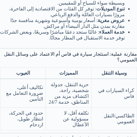
وبسيطة سواء للسياح أو للمقيمين.
تنوع الموديلات
: توفر كل الفئات من الاقتصادية إلى الفاخرة،
مرورًا بسيارات العائلة والدفع الرباعي.
عروض مغرية
: أسعار يومية وأسبوعية وشهرية منافسة جدًا
مقارنة بمدن مثل الدار البيضاء أو مراكش.
خدمة العملاء
: غالبًا ستجد دعمًا مباشرًا وسريعًا، وبعض الشركات
توفر خدمة الاستقبال في المطار مجانًا.
مقارنة عملية: استئجار سيارة في فاس أم الاعتماد على وسائل النقل
العمومي؟
وسيلة التنقل
المميزات
العيوب
حرية التنقل، جدولة
تكاليف أعلى،
كراء السيارات في
شخصية، راحة،
ضرورة التعامل مع
فاس
اكتشاف مزيد من
التأمين
المناطق، خدمة 24/7
تكلفة أقل، لا
حدود في الحركة،
الطاكسي/النقل
مسؤولية عن
انتظار طويل،
العمومي
الأعطال
ازدحام