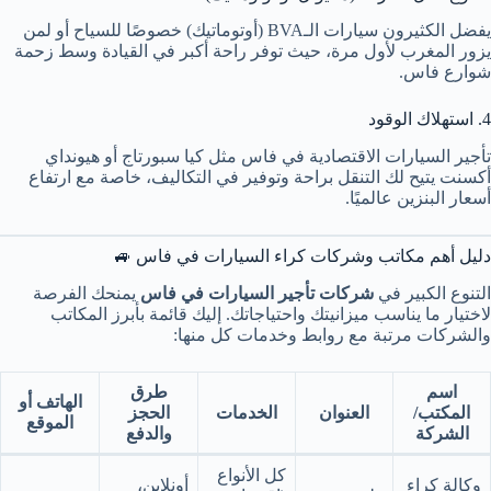
يفضل الكثيرون سيارات الـBVA (أوتوماتيك) خصوصًا للسياح أو لمن
يزور المغرب لأول مرة، حيث توفر راحة أكبر في القيادة وسط زحمة
شوارع فاس.
4. استهلاك الوقود
تأجير السيارات الاقتصادية في فاس مثل كيا سبورتاج أو هيونداي
أكسنت يتيح لك التنقل براحة وتوفير في التكاليف، خاصة مع ارتفاع
أسعار البنزين عالميًا.
دليل أهم مكاتب وشركات كراء السيارات في فاس 🚙
التنوع الكبير في
شركات تأجير السيارات في فاس
يمنحك الفرصة
لاختيار ما يناسب ميزانيتك واحتياجاتك. إليك قائمة بأبرز المكاتب
والشركات مرتبة مع روابط وخدمات كل منها:
اسم
طرق
الهاتف أو
المكتب/
العنوان
الخدمات
الحجز
الموقع
الشركة
والدفع
كل الأنواع
وكالة كراء
أونلاين،