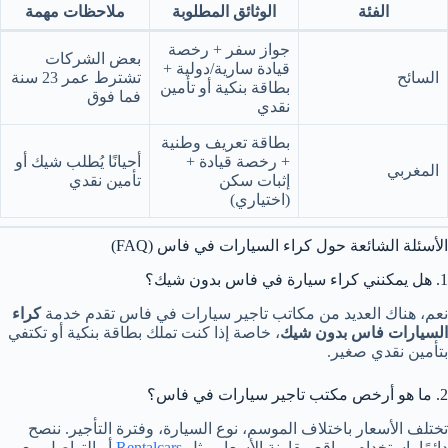
الفئة
الوثائق المطلوبة
ملاحظات مهمة
جواز سفر + رخصة
بعض الشركات
قيادة سارية/دولية +
السائح
تشترط عمر 23 سنة
بطاقة بنكية أو تأمين
فما فوق
نقدي
بطاقة تعريف وطنية
+ رخصة قيادة +
أحيانًا يُطلب شيك أو
المغربي
إثبات سكن
تأمين نقدي
(اختياري)
الأسئلة الشائعة حول كراء السيارات في فاس (FAQ)
1. هل يمكنني كراء سيارة في فاس بدون شيك؟
نعم، هناك العديد من مكاتب تاجير سيارات في فاس تقدم خدمة
كراء
السيارات فاس بدون شيك
، خاصة إذا كنت تملك بطاقة بنكية أو تكتفي
بتأمين نقدي صغير.
2. ما هو أرخص مكتب تاجير سيارات في فاس؟
تختلف الأسعار باختلاف الموسم، نوع السيارة، وفترة التأجير. ننصح
دائمًا باستخدام مواقع مقارنة الأسعار مثل
Rentalcars
أو التواصل مع