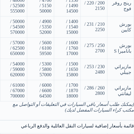
48000 /
4700 /
1350 /
رينج روفر
200 / 220 /
52500 /
5150 /
1490 /
2150
فوج
555000
50000
14500
50000 /
4900 /
1400 /
بورش
210 / 231 /
54500 /
5350 /
1540 /
2250
كايين
570000
52000
15000
57000 /
5600 /
1600 /
بورش
250 / 275 /
62500 /
6100 /
1760 /
2700
باناميرا S
650000
59500
17000
54000 /
5300 /
1500 /
مازيراتي
230 / 253 /
59000 /
5800 /
1650 /
2480
جيبلي
620000
57000
15800
61000 /
6000 /
1700 /
مازيراتي
260 / 286 /
67000 /
6600 /
1870 /
2800
ليفانتي
700000
64500
18000
(يمكنك طلب أسعار باقي السيارات في التعليقات أو التواصل مع
مكتب كراء السيارات المفضل لديك)
قائمة بأسعار إضافية لسيارات النقل العائلية والدفع الرباعي