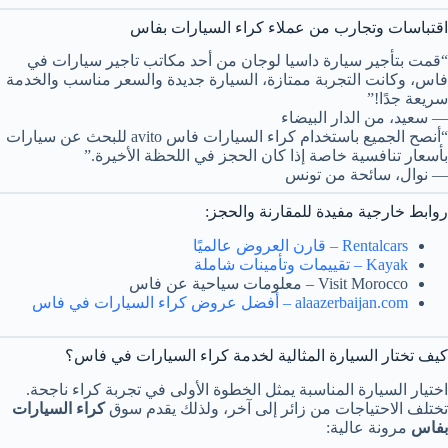
اقتباسات وتجارب من عملاء كراء السيارات بفاس
“قمت بتأجير سيارة داسيا لوجان من أحد مكاتب تاجير سيارات في
فاس، وكانت التجربة ممتازة، السيارة جديدة والسعر مناسب والخدمة
سريعة جدًا!”
— سعيد، من الدار البيضاء
“أنصح الجميع باستخدام كراء السيارات فاس avito للبحث عن سيارات
بأسعار تنافسية خاصة إذا كان الحجز في اللحظة الأخيرة.”
— نوال، سائحة من تونس
روابط خارجية مفيدة للمقارنة والحجز:
Rentalcars – قارن العروض عالميًا
Kayak – تقييمات وتأمينات شاملة
Visit Morocco – معلومات سياحية عن فاس
alaazerbaijan.com – أفضل عروض كراء السيارات في فاس
كيف تختار السيارة المثالية لخدمة كراء السيارات في فاس؟
اختيار السيارة المناسبة يمثل الخطوة الأولى في تجربة كراء ناجحة.
تختلف الاحتياجات من زائر إلى آخر، ولذلك يقدم سوق
كراء السيارات
بفاس
مرونة عالية: