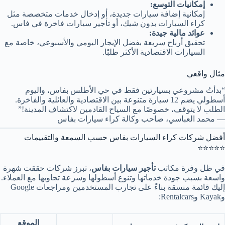
إمكانيات التوسع:
إمكانية إضافة سيارات جديدة، أو إدخال خدمات متخصصة مثل
كراء السيارات بدون شيك، أو تأجير سيارات فاخرة في فاس.
عوائد مالية جيدة:
تحقيق أرباح سريعة بفضل الإيجار اليومي والأسبوعي، خاصة مع
السيارات الاقتصادية الأكثر طلبًا.
مثال واقعي
“بدأتُ مشروعي بسيارتين فقط في حي الأطلس بفاس، واليوم
أسطولي يضم 12 سيارة متنوعة بين الاقتصادية والعائلية والفاخرة.
الطلب لا يتوقف، خصوصًا مع السياح القادمين لاكتشاف المدينة!”
— محمد العباسي، صاحب وكالة كراء سيارات بفاس
أفضل شركات كراء السيارات بفاس حسب السمعة والتقييمات
⭐⭐⭐⭐⭐
في ظل وفرة مكاتب
تأجير سيارات بفاس
، تبرز شركات حققت شهرة
واسعة بسبب جودة خدماتها وتنوع أسطولها وسرعة تجاوبها مع العملاء.
إليك قائمة منسقة بناءً على تجارب المستخدمين ومراجعات Google
وKayak وRentalcars:
الموقع