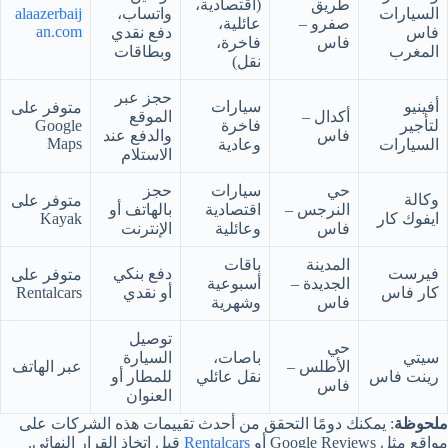
طريق
(اقتصادية،
السيارات
واتساب،
alaazerbaij
صفرو –
عائلية،
an.com
فاس
دفع نقدي
فاس
فاخرة،
المغرب
وبطاقات
نقل)
حجز عبر
أفينيو
سيارات
متوفر على
أكدال –
الموقع
لتأجير
فاخرة
Google
فاس
والدفع عند
Maps
السيارات
وعادية
الاستلام
حي
سيارات
حجز
وكالة
متوفر على
النرجس –
اقتصادية
بالهاتف أو
ايفوك كار
Kayak
فاس
وعائلية
الإنترنت
المدينة
باقات
فيرست
دفع بنكي
متوفر على
الجديدة –
أسبوعية
كار فاس
أو نقدي
Rentalcars
فاس
وشهرية
توصيل
حي
سيتي
باصات،
السيارة
الأطلس –
عبر الهاتف
رينت فاس
نقل عائلي
للمطار أو
فاس
العنوان
ملحوظة
: يمكنك دومًا التحقق من أحدث تقييمات هذه الشركات على
مواقع مثل Google Reviews أو
Rentalcars
قبل اتخاذ القرار النهائي.