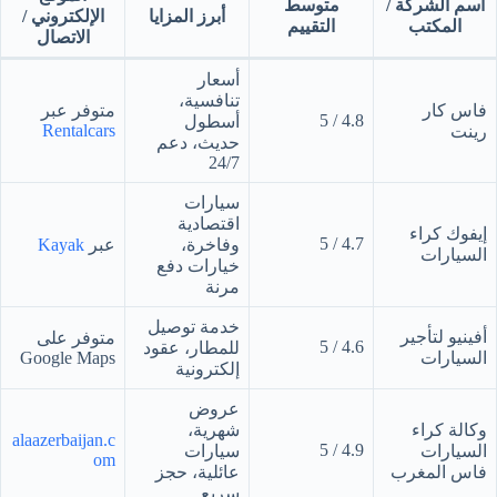
اسم الشركة /
متوسط
أبرز المزايا
الإلكتروني /
المكتب
التقييم
الاتصال
أسعار
تنافسية،
فاس كار
متوفر عبر
4.8 / 5
أسطول
Rentalcars
رينت
حديث، دعم
24/7
سيارات
اقتصادية
إيفوك كراء
4.7 / 5
وفاخرة،
عبر
Kayak
السيارات
خيارات دفع
مرنة
خدمة توصيل
أفينيو لتأجير
متوفر على
4.6 / 5
للمطار، عقود
السيارات
Google Maps
إلكترونية
عروض
وكالة كراء
شهرية،
alaazerbaijan.c
4.9 / 5
السيارات
سيارات
om
فاس المغرب
عائلية، حجز
سريع