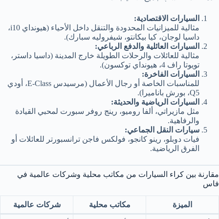
السيارات الاقتصادية:
مثالية للميزانيات المحدودة والتنقل داخل الأحياء (هيونداي i10،
داسيا لوجان، كيا بيكانتو، شيفروليه سبارك).
السيارات العائلية والدفع الرباعي:
مثالية للعائلات والرحلات الطويلة خارج المدينة (داسيا داستر،
تويوتا راف 4، هيونداي توكسون).
السيارات الفاخرة:
للمناسبات الخاصة أو رجال الأعمال (مرسيدس E-Class، أودي
Q5، بورش باناميرا).
السيارات الرياضية والحديثة:
مثل مازيراتي، ألفا روميو، رينج روفر سبورت لمحبي القيادة
والرفاهية.
سيارات النقل الجماعي:
فيات دوبلو، رينو كانجو، فولكس فاجن ترانسبورتر للعائلات أو
الفرق الرياضية.
مقارنة بين كراء السيارات من مكاتب محلية وشركات عالمية في
فاس
الميزة
مكاتب محلية
شركات عالمية