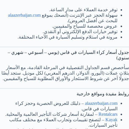
توفر خدمة العملاء على مدار الساعة.
سهولة الحجز عبر الإنترنت (أنصحك بموقع
alaazerbaijan.com
للبحث عن أفضل العروض).
عروض مخصصة للسياح والمقيمين.
توفير خيارات الدفع الإلكتروني أو النقدي.
مرونة في استلام وتسليم السيارة في الأحياء المختلفة.
جدول أسعار كراء السيارات في فاس (يومي – أسبوعي – شهري –
سنوي)
سأخصص قسم الجداول التفصيلية في المرحلة القادمة، مع الأسعار
بثلاث عملات (اليورو، الدولار، الدرهم المغربي) لكل موديل. ستجد أيضًا
جدولًا آخر عن شروط الاستئجار والأوراق المطلوبة للسياح والمقيمين.
روابط مفيدة ومواقع خارجية
alaazerbaijan.com
– دليلك للعروض الحصرية وحجز كراء
السيارات في فاس.
Rentalcars
– لمقارنة أسعار شركات التأجير العالمية والمحلية.
Kayak
– لتصفح تقييمات وتجارب العملاء مع مختلف مكاتب
تأجير السيارات.