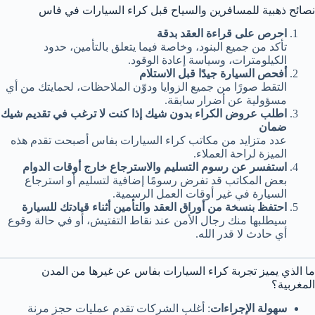
نصائح ذهبية للمسافرين والسياح قبل كراء السيارات في فاس
احرص على قراءة العقد بدقة
تأكد من جميع البنود، وخاصة فيما يتعلق بالتأمين، حدود
الكيلومترات، وسياسة إعادة الوقود.
أفحص السيارة جيدًا قبل الاستلام
التقط صورًا من جميع الزوايا ودوّن الملاحظات، لحمايتك من أي
مسؤولية عن أضرار سابقة.
اطلب عروض الكراء بدون شيك إذا كنت لا ترغب في تقديم شيك
ضمان
عدد متزايد من مكاتب كراء السيارات بفاس أصبحت تقدم هذه
الميزة لراحة العملاء.
استفسر عن رسوم التسليم والاسترجاع خارج أوقات الدوام
بعض المكاتب قد تفرض رسومًا إضافية لتسليم أو استرجاع
السيارة في غير أوقات العمل الرسمية.
احتفظ بنسخة من أوراق العقد والتأمين أثناء قيادتك للسيارة
سيطلبها منك رجال الأمن عند نقاط التفتيش، أو في حالة وقوع
أي حادث لا قدر الله.
ما الذي يميز تجربة كراء السيارات بفاس عن غيرها من المدن
المغربية؟
سهولة الإجراءات
: أغلب الشركات تقدم عمليات حجز مرنة