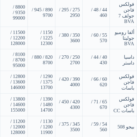
فولكس
8800 /
890 / 945 /
275 / 295 /
44 / 48 /
فاجن
9350 /
9700
2950
460
جولف 7
99000
BVA
ألفا روميو
1150 /
11500 /
350 / 380 /
55 / 60 /
12200 /
1225 /
جوليتا
3600
570
128000
12300
BVA
8100 /
داسيا
40 / 44 /
250 / 270 /
820 / 880 /
8700 /
8700
2700
430
داستر
95000
فولكس
1290 /
12800 /
390 / 420 /
60 / 66 /
13600 /
1375 /
فاجن
4000
620
146000
13700
باسات
فولكس
1390 /
13800 /
420 / 450 /
65 / 71 /
14600 /
1480 /
فاجن
4300
670
155000
14700
باسات CC
11200 /
1130 /
345 / 375 /
54 / 59 /
بيجو 508
1200 /
12000 /
3500
560
128000
11900