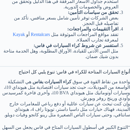
استخدم جداول الأسعار المرفقة في هذا الدليل وتحقق من
العروض والخصومات الدورية.
تحقق من سياسات التأمين:
بعض الشركات توفر تأمين شامل بسعر منافس، تأكد من
تفاصيله قبل الحجز.
اقرأ التقييمات والمراجعات:
تفقد مواقع المراجعات الموثوقة مثل
Rentalcars
أو
Kayak
لمعرفة تجارب العملاء.
استفسر عن شروط كراء السيارات في فاس:
مثل السن الأدنى للقيادة، الأوراق المطلوبة، وهل الخدمة متاحة
بدون شيك ضمان.
أنواع السيارات المتاحة للكراء في فاس: تنوع يلبي كل احتياج
واحدة من نقاط القوة في سوق
كراء السيارات بفاس
هي التشكيلة
الواسعة من الموديلات، حيث تجد سيارات اقتصادية مثل هيونداي i10،
وسيارات أوتوماتيك مثل هيونداي i10 BVA، وأخرى فاخرة كمرسيدس
وأودي ورينج روفر وبورش.
وإن كنت تبحث عن سيارات عائلية أو دفع رباعي للمغامرات خارج
المدينة، فهناك خيارات مثل داسيا داستر، تويوتا راف 4، هيونداي
سانتافي، وحتى سيارات الباص الصغيرة مثل رينو كانجو وفيات دوبلو.
“التنوع الكبير في أسطول السيارات المتاح في فاس يجعل من السهل