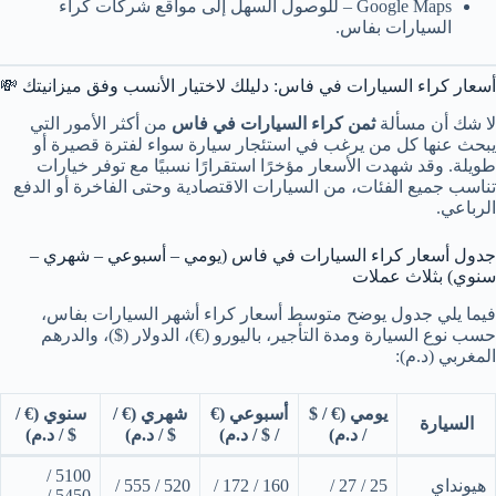
Google Maps – للوصول السهل إلى مواقع شركات كراء
السيارات بفاس.
أسعار كراء السيارات في فاس: دليلك لاختيار الأنسب وفق ميزانيتك 💸
لا شك أن مسألة
ثمن كراء السيارات في فاس
من أكثر الأمور التي
يبحث عنها كل من يرغب في استئجار سيارة سواء لفترة قصيرة أو
طويلة. وقد شهدت الأسعار مؤخرًا استقرارًا نسبيًا مع توفر خيارات
تناسب جميع الفئات، من السيارات الاقتصادية وحتى الفاخرة أو الدفع
الرباعي.
جدول أسعار كراء السيارات في فاس (يومي – أسبوعي – شهري –
سنوي) بثلاث عملات
فيما يلي جدول يوضح متوسط أسعار كراء أشهر السيارات بفاس،
حسب نوع السيارة ومدة التأجير، باليورو (€)، الدولار ($)، والدرهم
المغربي (د.م):
يومي (€ / $
أسبوعي (€
شهري (€ /
سنوي (€ /
السيارة
/ د.م)
/ $ / د.م)
$ / د.م)
$ / د.م)
5100 /
هيونداي
25 / 27 /
160 / 172 /
520 / 555 /
5450 /