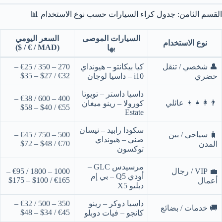
القسم الثامن: جدول كراء السيارات حسب نوع الاستخدام 📊
السيارات الموصى
السعر اليومي
نوع الاستخدام
(MAD / € / $)
بها
👤 شخصي / تنقل
كيا بيكانتو – هيونداي
270 – 350 / €25 –
€32 / $27 – $35
حضري
i10 – داسيا لوجان
داسيا داستر – تويوتا
400 – 600 / €38 –
👨‍👩‍👧‍👦 عائلي
كورولا – رينو ميغان
€55 / $40 – $58
Estate
سكودا رابيد – نيسان
🧳 سياحي / بين
500 – 750 / €45 –
صني – هيونداي
€70 / $48 – $72
المدن
توكسون
مرسيدس GLC –
💼 VIP / رجال
1000 – 1800 / €95 –
أودي Q5 – بي إم
€165 / $100 – $175
أعمال
دبليو X5
داسيا دوكر – رينو
350 – 500 / €32 –
🚚 خدمات / بضائع
€45 / $34 – $48
كانجو – فيات دوبلو