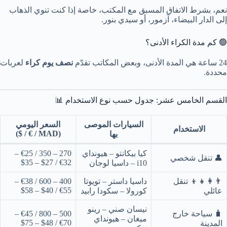
نعم، بشرط الاتفاق المسبق مع المكتب، خاصة إذا كنت تنوي الذهاب
إلى الدار البيضاء، آزمور، أو سيدي بنور.
🟢 كم مدة الكراء الأدنى؟
24 ساعة هي المدة الأدنى، وبعض المكاتب تقدّم
نصف يوم كراء
لعربات
محددة.
القسم الخامس عشر: جدول حسب نوع الاستخدام 📊
السيارات الموصى
السعر اليومي
الاستخدام
(MAD / € / $)
بها
كيا بيكانتو – هيونداي
270 – 350 / €25 –
👤 تنقل شخصي
€32 / $27 – $35
i10 – داسيا لوجان
👨‍👩‍👧‍👦 تنقل
داسيا داستر – تويوتا
400 – 600 / €38 –
€55 / $40 – $58
عائلي
كورولا – سكودا رابيد
نيسان صني – رينو
🧳 سياحة خارج
500 – 800 / €45 –
ميغان – هيونداي
€70 / $48 – $75
المدينة