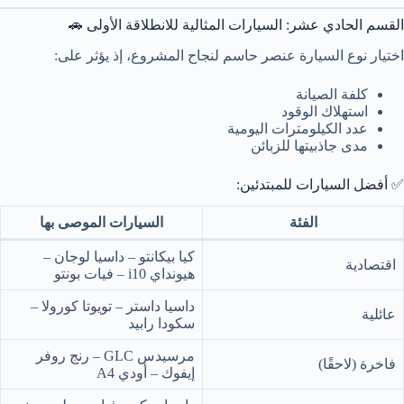
القسم الحادي عشر: السيارات المثالية للانطلاقة الأولى 🚗
اختيار نوع السيارة عنصر حاسم لنجاح المشروع، إذ يؤثر على:
كلفة الصيانة
استهلاك الوقود
عدد الكيلومترات اليومية
مدى جاذبيتها للزبائن
✅ أفضل السيارات للمبتدئين:
الفئة
السيارات الموصى بها
كيا بيكانتو – داسيا لوجان –
اقتصادية
هيونداي i10 – فيات بونتو
داسيا داستر – تويوتا كورولا –
عائلية
سكودا رابيد
مرسيدس GLC – رنج روفر
فاخرة (لاحقًا)
إيفوك – أودي A4