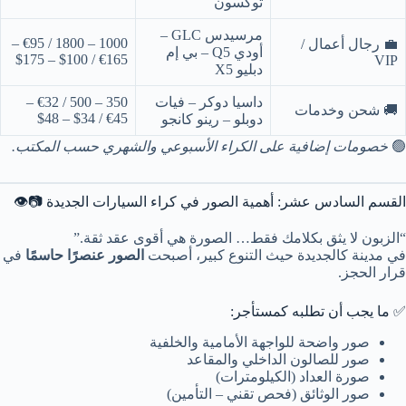
توكسون
مرسيدس GLC –
1000 – 1800 / €95 –
💼 رجال أعمال /
أودي Q5 – بي إم
€165 / $100 – $175
VIP
دبليو X5
داسيا دوكر – فيات
350 – 500 / €32 –
🚚 شحن وخدمات
€45 / $34 – $48
دوبلو – رينو كانجو
🟢
خصومات إضافية على الكراء الأسبوعي والشهري حسب المكتب.
القسم السادس عشر: أهمية الصور في كراء السيارات الجديدة 📷👁️
“الزبون لا يثق بكلامك فقط… الصورة هي أقوى عقد ثقة.”
في مدينة كالجديدة حيث التنوع كبير، أصبحت
الصور عنصرًا حاسمًا
في
قرار الحجز.
✅ ما يجب أن تطلبه كمستأجر:
صور واضحة للواجهة الأمامية والخلفية
صور للصالون الداخلي والمقاعد
صورة العداد (الكيلومترات)
صور الوثائق (فحص تقني – التأمين)