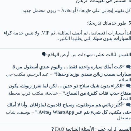
4. استثمر في تقييمات الزبائن
كل تقييم إيجابي على Google أو Avito = زبون محتمل جديد.
5. طور خدماتك تدريجيًا:
ابدأ بسيارات اقتصادية، ثم أضف العائلية، ثم VIP. ولا تنس خدمة
كراء
السيارات بدون شيك
التي يطلبها الكثير.
القسم الثالث عشر: شهادات من أرض الواقع 🗣️
🗨️
“كنت أملك سيارة واحدة فقط… واليوم عندي أسطول من 8
سيارات بسبب زبائن سيدي بوزيد وحدها!”
– عبد الرحيم، مكتب حي
السلام
🗨️
“الكراء بدون شيك سلاح ذو حدين… لكن لما تفرز زبونك، يكون
مفتاح جذب فئات كثيرة من السياح.”
– خديجة، مكتب قرب محطة
القطار
🗨️
“أكثر زبائني هم موظفون، وسياح قادمون لمازاغان. وأنا لا أملك
حتى مكتب، كل شيء يتم عبر WhatsApp وAvito.”
– يوسف، شاب
مستقل
القسم الرابع عشر: الأسئلة الشائعة FAQ ❓