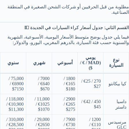
مطلوبة من قبل الحرفيين أو شركات الشحن الصغيرة في المنطقة
الصناعية.
القسم الثاني: جدول أسعار كراء السيارات في الجديدة 💵
فيما يلي جدول يوضح متوسط الأسعار اليومية، الأسبوعية، الشهرية
والسنوية حسب فئة السيارة، بالدرهم المغربي، اليورو، والدولار:
يومي
نوع
(MAD / € /
أسبوعي
شهري
سنوي
السيارة
$)
75,000 /
7000 /
1800 /
270 / €25 /
كيا بيكانتو
€165 /
€640 /
€6900 /
$27
$7150
$670
$180
118,000 /
11,000 /
2900 /
داسيا
450 / €42 /
€10,900 /
€1025 /
€265 /
$45
داستر
$11,300
$1070
$275
310,000 /
29,000 /
7900 /
1200 /
مرسيدس
€28,500 /
€2650 /
€730 /
€110 /
GLC