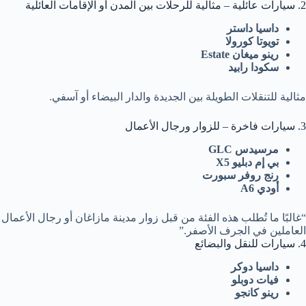
2. سيارات عائلية – مثالية للرحلات بين المدن أو الإقامات العائلية
داسيا داستر
تويوتا كورولا
رينو ميغان Estate
سكودا رابيد
مثالية للتنقلات الطويلة بين الجديدة والدار البيضاء أو آسفي.
3. سيارات فاخرة – للزوار ورجال الأعمال
مرسيدس GLC
بي إم دبليو X5
رنج روفر سبورت
أودي A6
“غالبًا ما تُطلب هذه الفئة من قبل زوار مدينة مازاغان أو رجال الأعمال
العاملين في الجرف الأصفر.”
4. سيارات للنقل والبضائع
داسيا دوكر
فيات دوبلو
رينو كانجو