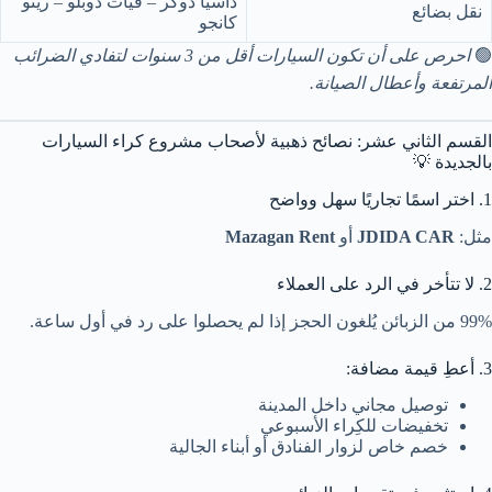
داسيا دوكر – فيات دوبلو – رينو
نقل بضائع
كانجو
🟢
احرص على أن تكون السيارات أقل من 3 سنوات لتفادي الضرائب
المرتفعة وأعطال الصيانة.
القسم الثاني عشر: نصائح ذهبية لأصحاب مشروع كراء السيارات
بالجديدة 💡
1. اختر اسمًا تجاريًا سهل وواضح
مثل:
JDIDA CAR
أو
Mazagan Rent
2. لا تتأخر في الرد على العملاء
99% من الزبائن يُلغون الحجز إذا لم يحصلوا على رد في أول ساعة.
3. أعطِ قيمة مضافة:
توصيل مجاني داخل المدينة
تخفيضات للكِراء الأسبوعي
خصم خاص لزوار الفنادق أو أبناء الجالية