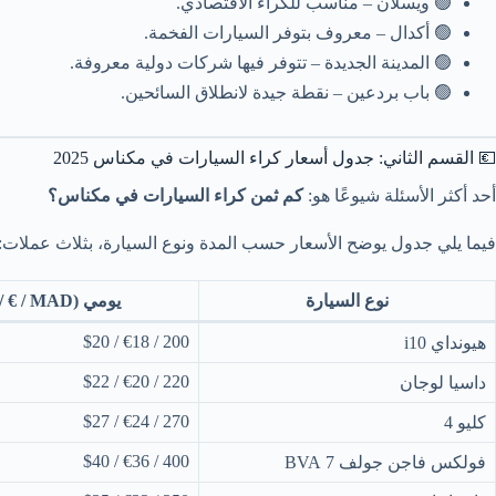
🟢 ويسلان – مناسب للكراء الاقتصادي.
🟢 أكدال – معروف بتوفر السيارات الفخمة.
🟢 المدينة الجديدة – تتوفر فيها شركات دولية معروفة.
🟢 باب بردعين – نقطة جيدة لانطلاق السائحين.
💶 القسم الثاني: جدول أسعار كراء السيارات في مكناس 2025
أحد أكثر الأسئلة شيوعًا هو:
كم ثمن كراء السيارات في مكناس؟
فيما يلي جدول يوضح الأسعار حسب المدة ونوع السيارة، بثلاث عملات: الدرهم المغربي (MAD)، الي
نوع السيارة
يومي (MAD / € / $)
200 / €18 / $20
هيونداي i10
220 / €20 / $22
داسيا لوجان
270 / €24 / $27
كليو 4
400 / €36 / $40
فولكس فاجن جولف 7 BVA