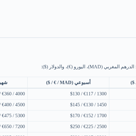
ورو (€)، والدولار ($):
أسبوعي (MAD / € / $)
شهري (MAD
4000 / €360 / $400
1300 / €117 / $130
4500 / €400 / $450
1450 / €130 / $145
5300 / €475 / $530
1700 / €152 / $170
7200 / €650 / $720
2500 / €225 / $250