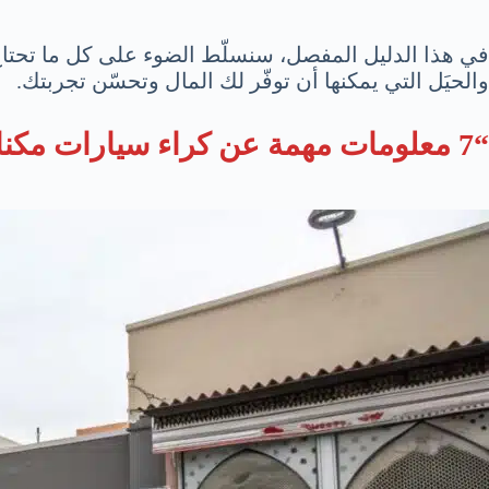
في هذا الدليل المفصل، سنسلّط الضوء على كل ما تحتاج ل
والحيَل التي يمكنها أن توفّر لك المال وتحسّن تجربتك.
“7 معلومات مهمة عن كراء سيارات مكناس – دليل شامل 2025”