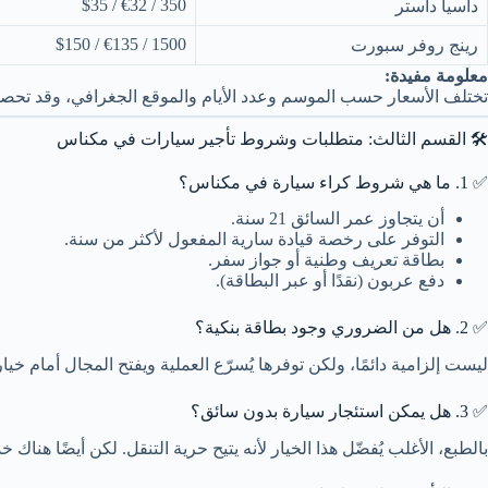
350 / €32 / $35
داسيا داستر
1500 / €135 / $150
رينج روفر سبورت
معلومة مفيدة:
تختلف الأسعار حسب الموسم وعدد الأيام والموقع الجغرافي، وقد تحص
🛠️ القسم الثالث: متطلبات وشروط تأجير سيارات في مكناس
✅ 1. ما هي شروط كراء سيارة في مكناس؟
أن يتجاوز عمر السائق 21 سنة.
التوفر على رخصة قيادة سارية المفعول لأكثر من سنة.
بطاقة تعريف وطنية أو جواز سفر.
دفع عربون (نقدًا أو عبر البطاقة).
✅ 2. هل من الضروري وجود بطاقة بنكية؟
ليست إلزامية دائمًا، ولكن توفرها يُسرّع العملية ويفتح المجال أمام
✅ 3. هل يمكن استئجار سيارة بدون سائق؟
بالطبع، الأغلب يُفضّل هذا الخيار لأنه يتيح حرية التنقل. لكن أيضًا ه