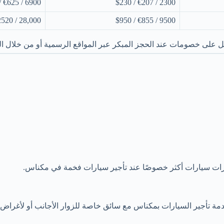
6900 / €625 / $690
2300 / €207 / $230
28,000 / €2520 / $2800
9500 / €855 / $950
ل على خصومات عند الحجز المبكر عبر المواقع الرسمية أو من خلال ا
 خيارات سيارات أكثر خصوصًا عند تأجير سيارات فخمة في مكناس.
ناك خدمة تأجير السيارات بمكناس مع سائق خاصة للزوار الأجانب أو لأغرا