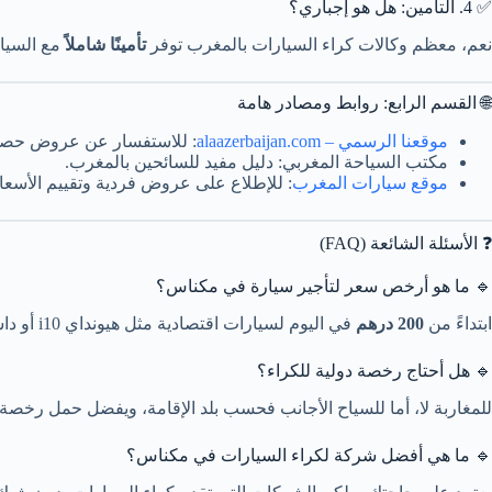
✅ 4. التأمين: هل هو إجباري؟
نعم، معظم وكالات كراء السيارات بالمغرب توفر
تأمينًا شاملاً
مع السيار
🌐 القسم الرابع: روابط ومصادر هامة
موقعنا الرسمي – alaazerbaijan.com
: للاستفسار عن عروض حصري
مكتب السياحة المغربي: دليل مفيد للسائحين بالمغرب.
موقع سيارات المغرب
: للإطلاع على عروض فردية وتقييم الأسعار
❓ الأسئلة الشائعة (FAQ)
🔹 ما هو أرخص سعر لتأجير سيارة في مكناس؟
ابتداءً من
200 درهم
في اليوم لسيارات اقتصادية مثل هيونداي i10 أو داسيا سانديرو.
🔹 هل أحتاج رخصة دولية للكراء؟
للمغاربة لا، أما للسياح الأجانب فحسب بلد الإقامة، ويفضل حمل رخصة 
🔹 ما هي أفضل شركة لكراء السيارات في مكناس؟