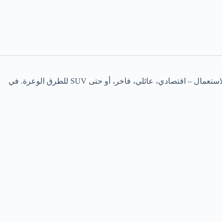
، من الضروري استعراض أنواع السيارات المتاحة، حيث تختلف الخيارات بحسب الغرض من الاستعمال – اقتصادي، عائلي، فاخر، أو حتى SUV للطرق الوعرة. في