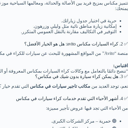
تتميز مكناس بمزيج فريد بين الأصالة والحداثة، ومعالمها السياحية موز
يمنحك:
حرية في اختيار جدول زياراتك.
إمكانية زيارة مناطق نائية مثل وليلي وزرهون.
التوفير في التكاليف مقارنة بالنقل العمومي المتكرر.
✅ 2. كراء السيارات مكناس avito: هل هو الخيار الأفضل؟
منصة “Avito” من المواقع المشهورة للبحث عن سيارات للكراء في مكناس بأسعار تنافسية. لكن من المهم الحذر؛ فالكراء عبر وسطاء غير مرخّصين قد يعرّضك لمشاكل قانونية أو خداع في الأسعار.
اقتباس:
“ننصح دائمًا بالتعامل مع وكالات كراء السيارات بمكناس المعروفة أو 
✅ 3. هل يمكن كراء سيارة بدون شيك في مكناس؟
نعم، توجد العديد من
مكاتب تاجير سيارات في مكناس
التي تقدم خيار ك
✅ 4. أشهر الأحياء التي تقدم خدمات كراء سيارات في مكناس
من الأحياء التي تجد فيها عروض تأجير مميزة:
🟢 حمرية – مركز الشركات الكبرى.