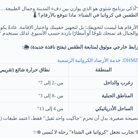
“أذكى برنامج شتوي هو الذي يوازن بين دفء المدينة وجمال الطبيعة… م
الطقس في كرواتيا في الشتاء: ماذا تتوقع بالأرقام؟ 🌡️
الأرقام هنا ليست لتخويفك؛ بل لتجهيز حقيبتك واختيار الإقامة. عادةً يك
والجبال قد تمنحك ثلوجًا أو أمطارًا باردة حسب الأسبوع. لذلك نستخدم 
رابط خارجي موثوق لمتابعة الطقس (يفتح نافذة جديدة) 🌦️:
DHMZ: خدمة الأرصاد الكرواتية الرسمية
المنطقة
نطاق حرارة شائع (تقريبي
زغرب والداخل
من -2 إلى 7°
المناطق الجبلية
من -8 إلى 3°
الساحل الأدرياتيكي
من 4 إلى 13°
نصيحة صغيرة: بدل أن تحزم “جاكيت واحد ثقيل” فقط، اعتمد طبقات (Layering) لتتأقلم بين الداخل البارد والساحل الألطف.
9 تجارب تجعل “كرواتيا في الشتاء” رحلة لا تُنسى ❄️✨