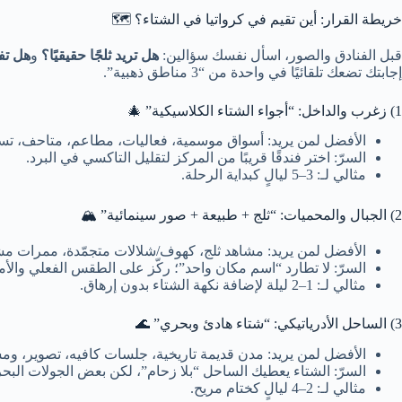
خريطة القرار: أين تقيم في كرواتيا في الشتاء؟ 🗺️
قبل الفنادق والصور، اسأل نفسك سؤالين:
هل تريد ثلجًا حقيقيًا؟
و
هل تف
إجابتك تضعك تلقائيًا في واحدة من “3 مناطق ذهبية”.
1) زغرب والداخل: “أجواء الشتاء الكلاسيكية” 🎄
الأفضل لمن يريد: أسواق موسمية، فعاليات، مطاعم، متاحف، تس
السرّ: اختر فندقًا قريبًا من المركز لتقليل التاكسي في البرد.
مثالي لـ: 3–5 ليالٍ كبداية الرحلة.
2) الجبال والمحميات: “ثلج + طبيعة + صور سينمائية” 🏔️
الأفضل لمن يريد: مشاهد ثلج، كهوف/شلالات متجمّدة، ممرات مش
السرّ: لا تطارد “اسم مكان واحد”؛ ركّز على الطقس الفعلي والأ
مثالي لـ: 1–2 ليلة لإضافة نكهة الشتاء بدون إرهاق.
3) الساحل الأدرياتيكي: “شتاء هادئ وبحري” 🌊
الأفضل لمن يريد: مدن قديمة تاريخية، جلسات كافيه، تصوير، و
السرّ: الشتاء يعطيك الساحل “بلا زحام”، لكن بعض الجولات البحر
مثالي لـ: 2–4 ليالٍ كختام مريح.