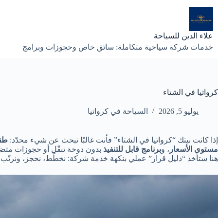
لتجاوز
لى
لمحتوى
علاء الدين للسياحة
خدمات شركة سياحية متكاملة: سائق خاص وحجوزات وبرامج
كرواتيا في الشتاء
يوليو 5, 2026
السياحة في كرواتيا
إذا كانت نيتك “كرواتيا في الشتاء” فأنت غالبًا تبحث عن شيء محدّد:
طق
مستوى الأسعار
، و
برنامج قابل للتنفيذ
بدون دوخة تنقّل أو حجوزات متضا
هنا ستأخذ “دليل قرار” عملي بنكهة خدمة شركة: نخطّط، نحجز، ونرتّب