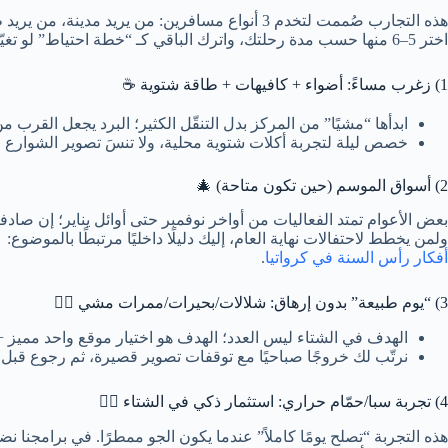
هذه التجارب صُممت لتخدم 3 أنواع مسافرين: من يريد مدينة، من يريد طبيعة، ومن يريد مزيجًا ذكيًا.
اختر 5–6 منها حسب مدة رحلتك، واترك الباقي كـ “خطة احتياط” لو تغيّر الطقس.
1) زغرب مساءً: أضواء + كافيهات + طاقة شتوية ☕
ابدأها “مشيًا” من المركز بدل التنقّل الكثير؛ البرد يجعل القرب م
خصص ليلة لتجربة أكلات شتوية محلية، ولا تنسَ تصوير الشوارع الق
2) أسواق الموسم (حين تكون متاحة) 🎄
بعض الأعوام تمتد الفعاليات من أواخر نوفمبر حتى أوائل يناير؛ إن صادفت
ولمن يخطط لاحتفالات نهاية العام، إليك دليلًا داخليًا مرتبطًا بالموضوع:
أفكار رأس السنة في كرواتيا
.
3) “يوم طبيعة” بدون إرهاق: شلالات/بحيرات/ممرات مشي 🚶‍♂️
الهدف في الشتاء ليس العدد؛ الهدف هو اختيار موقع واحد مميز
نرتّب لك خروجًا صباحيًا مع توقفات تصوير قصيرة، ثم رجوع قبل 
4) تجربة سبا/حمّام حراري: استثمار ذكي في الشتاء 🧖‍♀️
هذه التجربة “تصلح يومًا كاملاً” عندما يكون الجو ممطرًا. في برامجنا نض