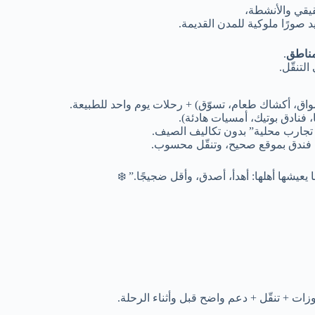
قيقي والأنشطة،
صورًا ملوكية للمدن القديمة.
.
لتنقّل.
أسواق، أكشاك طعام، تسوّق) + رحلات يوم واحد للطبيعة.
، فنادق بوتيك، أمسيات هادئة).
 تجارب محلية” بدون تكاليف الصيف.
، فندق بموقع صحيح، وتنقّل محسوب.
يعيشها أهلها: أهدأ، أصدق، وأقل ضجيجًا.” ❄️
ات + تنقّل + دعم واضح قبل وأثناء الرحلة.