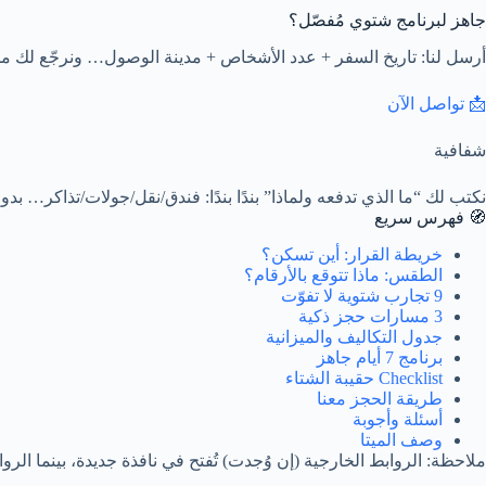
جاهز لبرنامج شتوي مُفصّل؟
أرسل لنا: تاريخ السفر + عدد الأشخاص + مدينة الوصول… ونرجّع لك مس
📩 تواصل الآن
شفافية
نكتب لك “ما الذي تدفعه ولماذا” بندًا بندًا: فندق/نقل/جولات/تذاكر… 
🧭 فهرس سريع
خريطة القرار: أين تسكن؟
الطقس: ماذا تتوقع بالأرقام؟
9 تجارب شتوية لا تفوّت
3 مسارات حجز ذكية
جدول التكاليف والميزانية
برنامج 7 أيام جاهز
Checklist حقيبة الشتاء
طريقة الحجز معنا
أسئلة وأجوبة
وصف الميتا
ملاحظة: الروابط الخارجية (إن وُجدت) تُفتح في نافذة جديدة، بينما الروا