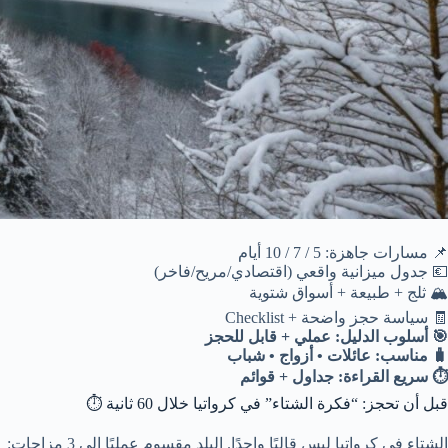
📌 مسارات جاهزة: 5 / 7 / 10 أيام
💶 جدول ميزانية واقعي (اقتصادي/مريح/فاخر)
🏔️ ثلج + طبيعة + أسواق شتوية
🧾 سياسة حجز واضحة + Checklist
🎯 أسلوب الدليل: عملي + قابل للحجز
🧳 مناسب: عائلات • أزواج • شباب
⏱️ سريع القراءة: جداول + قوائم
قبل أن تحجز: “فكرة الشتاء” في كرواتيا خلال 60 ثانية ⏱️
الشتاء في كرواتيا ليس قالبًا واحدًا. البلد مقسوم عمليًا إلى 3 مزاجات: