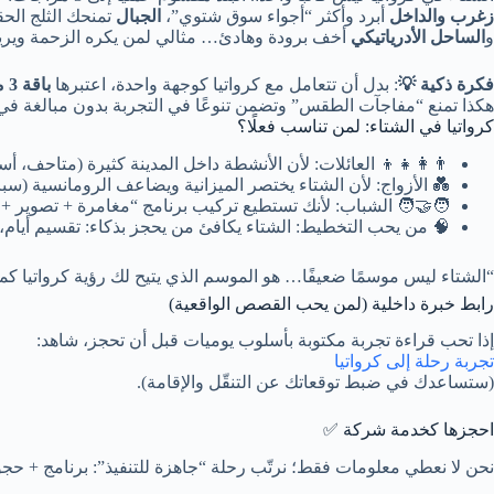
زغرب والداخل
أبرد وأكثر “أجواء سوق شتوي”،
الجبال
تمنحك الثلج الح
و
الساحل الأدرياتيكي
أخف برودة وهادئ… مثالي لمن يكره الزحمة ويريد 
فكرة ذكية 💡
: بدل أن تتعامل مع كرواتيا كوجهة واحدة، اعتبرها
باقة 3 مناطق
هكذا تمنع “مفاجآت الطقس” وتضمن تنوعًا في التجربة بدون مبالغة في ا
كرواتيا في الشتاء: لمن تناسب فعلًا؟
👨‍👩‍👧‍👦 العائلات: لأن الأنشطة داخل المدينة كثيرة (متاحف، 
💑 الأزواج: لأن الشتاء يختصر الميزانية ويضاعف الرومانسية (سبا
🧑‍🤝‍🧑 الشباب: لأنك تستطيع تركيب برنامج “مغامرة + تصوير +
🧠 من يحب التخطيط: الشتاء يكافئ من يحجز بذكاء: تقسيم أيام
“الشتاء ليس موسمًا ضعيفًا… هو الموسم الذي يتيح لك رؤية كرواتيا كما 
رابط خبرة داخلية (لمن يحب القصص الواقعية)
إذا تحب قراءة تجربة مكتوبة بأسلوب يوميات قبل أن تحجز، شاهد:
تجربة رحلة إلى كرواتيا
(ستساعدك في ضبط توقعاتك عن التنقّل والإقامة).
احجزها كخدمة شركة ✅
نحن لا نعطي معلومات فقط؛ نرتّب رحلة “جاهزة للتنفيذ”: برنامج + حجوز