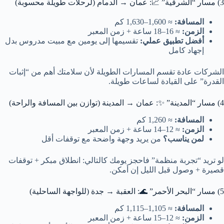
3) مسار “الشرقية” 📈: عمان → الدمام (لرحلات طويلة محسوبة)
المسافة:
≈ 1,600–1,630 كم
الزمن:
≈ 16–18 ساعة + زمن المعبر
أفضل تطبيق عملي:
تقسيمها إلى يومين مع مبيت مدروس بدل
إجهاد كامل
الشركات عادة تقسم المسارات الطويلة لأن سلامتك أهم من “إثبات
القدرة” على القيادة لساعات طويلة.
4) مسار “المدينة” ✨: عمان → المدينة (توازن بين المسافة والراحة)
المسافة:
≈ 1,260 كم
الزمن:
≈ 12–14 ساعة + زمن المعبر
لمن يناسب؟
من يريد وجهة واضحة مع توقفات أقل
لو تريد “تجربة منظمة” فاحجز يومك كالتالي: انطلاق مبكر + توقفات
قصيرة + وصول قبل الليل إن أمكن.
5) مسار “البحر الأحمر” 🌊: العقبة → جدة (للواجهة الساحلية)
المسافة:
≈ 1,105–1,115 كم
الزمن:
≈ 12–15 ساعة + زمن المعبر