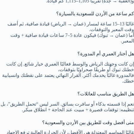
و(العقبة → جدة) تقريبًا 1,105–1,115 كم قيادة.
كم ساعة من الأردن للسعودية بالسيارة؟
غالبًا 13–15 ساعة لمسار (عمان → الرياض) قيادة صافية، ثم أضف
وقت المعبر والتوقفات.
أما (عمان → تبوك) فيكون عادة 5–7 ساعات قيادة صافية + وقت
المعبر.
هل أختار العمري أم المدورة؟
إن كانت وجهتك الرياض والوسط فغالبًا العمري خيار شائع. إن كانت
خطتك تبوك أو طريقًا صحراويًا بتوقفات،
فالمدورة غالبًا يخدمك أكثر. القرار النهائي يعتمد على نقطتك وانسيابية
خطك.
هل الطريق مناسب للعائلات؟
نعم إذا قسمته بذكاء أو سافرت بسائق. السر ليس “تحمل الطريق”، بل
تنظيمه: توقفات قصيرة + مبيت عند الحاجة + انطلاق مبكر.
متى أفضل وقت للطريق بين الأردن والسعودية؟
غالبًا المواسم المعتدلة هي الأفضل، لأن الحرارة العالية ترفع الإجهاد