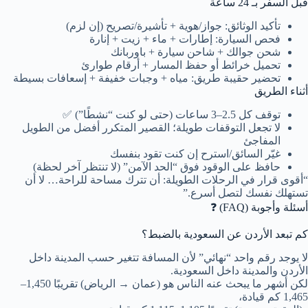
قبل السفر بـ 24 ساعة
تأكيد الوثائق: جواز/هوية + تأشيرة/تصريح (إن لزم)
فحص السيارة: إطارات + ماء + زيت + إنارة
شحن جوالك + شاحن سيارة + باوربانك
تحميل خرائط أو حفظ المسار + أرقام طوارئ
تحضير حقيبة طريق: مياه + وجبات خفيفة + إسعافات بسيطة
أثناء الطريق
توقف كل 2.5–3 ساعات (حتى لو كنت “نشطًا”) ✅
لا تجعل التوقفات طويلة؛ القصير المتكرر أفضل من الطويل
المفاجئ
غيّر السائق/استرح إن كنت تقود بنفسك
حافظ على الوقود فوق “الحد الآمن” (لا تنتظر آخر لحظة)
“أقوى قرار في الرحلات الطويلة: أن تترك مساحة للراحة… لا أن
تستهلك نفسك لتصل أسرع.”
أسئلة وأجوبة (FAQ) ❓
كم تبعد الأردن عن السعودية بالضبط؟
لا يوجد رقم واحد “نهائي” لأن المسافة تتغير حسب المدينة داخل
الأردن والمدينة داخل السعودية.
لكن أشهر ما يبحث عنه الناس هو (عمان → الرياض) تقريبًا 1,450–
1,465 كم قيادة،