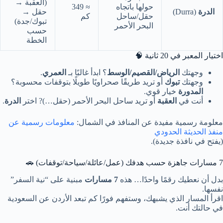
(العقبة →
حولها باتجاه
≈ 349
الدرة
(Durra)
حقل →
حقل/ساحل
كم
تبوك/جدة)
البحر الأحمر
حسب
الخطة
اختيار المعبر في 20 ثانية 🧠
وجهتك
الرياض/القصيم/الوسط
؟ ابدأ غالبًا بـ
العمري
.
وجهتك
تبوك
أو تريد طريقًا صحراويًا طويلًا بتوقفات محسوبة؟
المدورة
خيار قوي.
أنت في
العقبة
أو تريد ساحل البحر الأحمر (حقل…)? اختر
الدرة
.
معلومة رسمية مفيدة عن المنافذ في الشمال:
معلومات رسمية عن
منفذ الحديثة الحدودي
(يفتح في نافذة جديدة).
7 مسارات جاهزة حسب هدفك (عمل/عائلة/سياحة/توقفات) 🚗
بدل أن نعطيك رقمًا واحدًا… هذه
7 مسارات
مبنية على “نية السفر”
نفسها.
اقرأ المسار الذي يشبهك، وستفهم فورًا كم تبعد الأردن عن السعودية
في حالتك أنت.