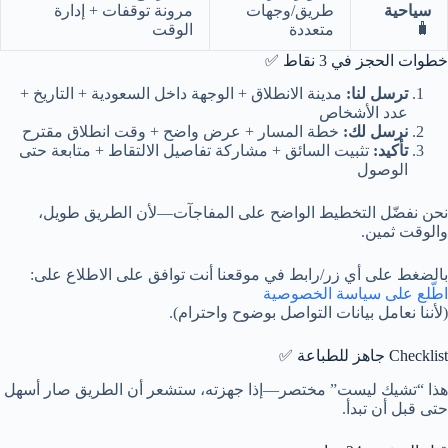
سياحية
طريق/وجهات
مرونة توقفات + إدارة
🧳
متعددة
الوقت
خطوات الحجز في 3 نقاط ✅
ترسل لنا:
مدينة الانطلاق + الوجهة داخل السعودية + التاريخ +
عدد الأشخاص
نرسل لك:
خطة المسار + عرض واضح + وقت انطلاق مقترح
تأكيد:
تثبيت السائق + مشاركة تفاصيل الالتقاط + متابعة حتى
الوصول
نحن نفضّل التخطيط الواضح على المفاجآت—لأن الطريق طويل،
والوقت ثمين.
بالضغط على أي زر/رابط في موقعنا أنت توافق على الاطلاع على:
اطّلع على سياسة الخصوصية
(لأننا نعامل بيانات التواصل بوضوح واحترام).
Checklist جاهز للطباعة ✅
هذا “تشيك ليست” مختصر—إذا جهزته، ستشعر أن الطريق صار أسهل
حتى قبل أن تبدأ.