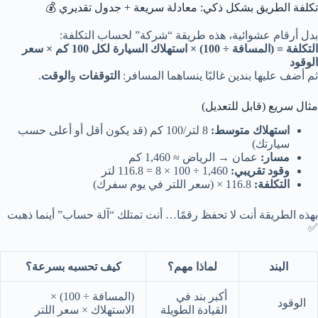
تكلفة الطريق بشكل ذكي: معادلة سريعة + جدول تقديري 💰
بدل أرقام عشوائية، هذه طريقة “شركة” لحساب التكلفة:
التكلفة = (المسافة ÷ 100) × استهلاك السيارة لكل 100 كم × سعر
الوقود
ثم أضف عليها بندين غالبًا ينساهما المسافر:
التوقفات
و
الوقت
.
مثال سريع (قابل للتعديل)
استهلاك متوسط:
8 لتر/100 كم (قد يكون أقل أو أعلى حسب
سيارتك)
مسار:
عمان → الرياض ≈ 1,460 كم
وقود تقريبي:
1,460 ÷ 100 × 8 = 116.8 لتر
التكلفة:
116.8 × (سعر اللتر في يوم سفرك)
بهذه الطريقة أنت لا تحفظ رقمًا… أنت تمتلك “آلة حساب” أينما ذهبت
✅
البند
لماذا مهم؟
كيف تحسبه بسرعة؟
أكبر بند في
(المسافة ÷ 100) ×
الوقود
القيادة الطويلة
الاستهلاك × سعر اللتر