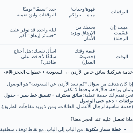
قهوة/وجبات/
حدد “سقفًا” يوميًا
التوقفات
مياه… تتراكم
للتوقفات وابقَ ضمنه
مبيت (إن
يحميك من
ليلة واحدة قد توفر عليك
قسّمت
الإرهاق ويزيد
“خسائر إرهاق” أكبر
الرحلة)
الأمان
قيمة وقتك
اسأل نفسك: هل أحتاج
الوقت
(خصوصًا
سائقًا لأحافظ على
العمل)
طاقتي؟
خدمة شركتنا: سائق خاص الأردن ↔ السعودية + خطوات الحجز 🚘🤝
إذا كان هدفك من سؤال “كم تبعد الأردن عن السعودية” هو الوصول
بأمان وراحة، فالأرقام وحدها لا تكفي.
نحن نقدم لك خدمة عملية:
سائق محترف + تنسيق خط سير + جدول
توقفات + دعم حتى الوصول
.
(خدمة مناسبة لرجال الأعمال، العائلات، ومن لا يريد مفاجآت الطريق).
ماذا تحصل عليه عند الحجز معنا؟
خطة مسار مكتوبة
: من الباب إلى الباب، مع نقاط توقف منطقية