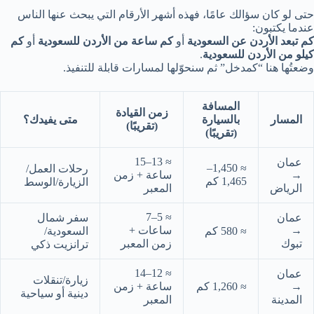
حتى لو كان سؤالك عامًا، فهذه أشهر الأرقام التي يبحث عنها الناس
عندما يكتبون:
كم تبعد الأردن عن السعودية
أو
كم ساعة من الأردن للسعودية
أو
كم
كيلو من الأردن للسعودية
.
وضعتُها هنا “كمدخل” ثم سنحوّلها لمسارات قابلة للتنفيذ.
المسافة
زمن القيادة
المسار
بالسيارة
متى يفيدك؟
(تقريبًا)
(تقريبًا)
≈ 13–15
عمان
≈ 1,450–
رحلات العمل/
→
ساعة + زمن
1,465 كم
الزيارة/الوسط
الرياض
المعبر
≈ 5–7
عمان
سفر شمال
→
ساعات +
≈ 580 كم
السعودية/
تبوك
زمن المعبر
ترانزيت ذكي
≈ 12–14
عمان
زيارة/تنقلات
→
≈ 1,260 كم
ساعة + زمن
دينية أو سياحية
المدينة
المعبر