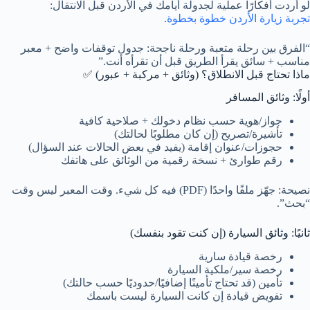
لو أردت أفكارًا عملية لجدولة أيامك في الأردن قبل الانتقال:
تجربة زيارة الأردن خطوة بخطوة
.
“الفرق بين رحلة متعبة ورحلة ناجحة: جدول توقفات واضح + معبر
مناسب + سائق يقرأ الطريق قبل أن تقرأه أنت.”
ماذا تحتاج قبل الانطلاق؟ (وثائق + مركبة + عبور) ✅
أولًا: وثائق المسافر
جواز/هوية حسب نظام دخولك + صلاحية كافية
تأشيرة/تصريح (إن كان مطلوبًا لحالتك)
حجوزات/عنوان إقامة (يفيد في بعض الحالات عند السؤال)
رقم طوارئ + نسخة رقمية من الوثائق على هاتفك
نصيحة: جهّز ملفًا واحدًا (PDF) فيه كل شيء. وقت المعبر ليس وقت
“بحث”.
ثانيًا: وثائق السيارة (إن كنت تقود بنفسك)
رخصة قيادة سارية
رخصة سير/ملكية السيارة
تأمين (قد تحتاج تأمينًا إضافيًا/حدوديًا حسب حالتك)
تفويض قيادة إن كانت السيارة ليست باسمك