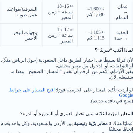
≈ 16–18
عمان
≈ 1,600–
الشرقية/مواعيد
→
ساعة + زمن
1,630 كم
عمل طويلة
الدمام
المعبر
≈ 12–15
≈ 1,105–
العقبة
وجهات البحر
ساعة + زمن
1,115 كم
→ جدة
الأحمر
المعبر
لماذا أكتب “تقريبًا”؟
لأن فرقًا بسيطًا في اختيار الطريق داخل السعودية (حول الرياض مثلًا)،
أو التوقفات، أو الدخول من معبر مختلف،
يغير الأرقام. الأهم من الرقم أن تختار “المسار” الصحيح—وهذا ما
سنفعله الآن.
لو أردت تأكيد المسار على الخريطة فورًا:
افتح المسار على خرائط
Google
(يفتح في نافذة جديدة).
المعابر البرّية الثلاثة: متى تختار العمري أو المدورة أو الدرة؟
عمليًا هناك
3 معابر برّية رئيسية
بين الأردن والسعودية، وكل واحد يخدم
اتجاهًا مختلفًا.