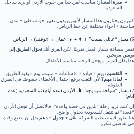
ميزة المسار:
مناسب لمن يبدأ من جنوب الأردن أو يريد ساحل
السعودية
كثيرون يختارون هذا المسار لأنهم يريدون تغيير جو: شاطئ + مدن
ساحلية + أجواء مختلفة عن خط الرياض.
6) مسار “عائلي بمبيت” 👨‍👩‍👧‍👦: عمان → (توقف) → الرياض
نفس مسافة مسار العمل تقريبًا، لكن الفرق أنك
تحوّل الطريق إلى
يومين مريحين
.
هذا يقلل التوتر، ويجعل الرحلة مناسبة للأطفال.
التقسيم:
يوم 1 قيادة 7–8 ساعات + مبيت، يوم 2 بقية الطريق
لماذا مهم؟
لأن التعب يرفع احتمال الأخطاء، خصوصًا في الطرق
الطويلة
7) مسار “سياحة مزدوجة” 🧳: الأردن (عدة أيام) ثم السعودية (عدة
أيام)
إن كنت تريد رحلة “بلدين في خطة واحدة”، فالأفضل أن تجعل الأردن
“قعدة” ثم تنتقل للسعودية بجدول واضح.
هنا تظهر قيمة تنظيم الشركة:
نقل + جدول + دعم
بدل أن تضيع وقتك
في تفاصيل تتكرر.