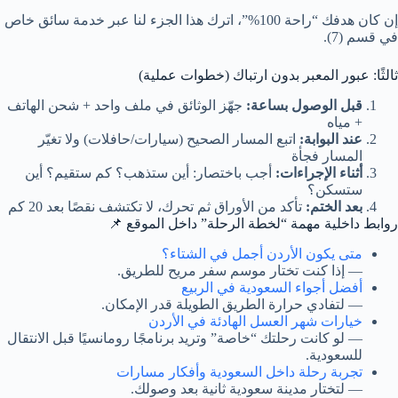
إن كان هدفك “راحة 100%”، اترك هذا الجزء لنا عبر خدمة سائق خاص
في قسم (7).
ثالثًا: عبور المعبر بدون ارتباك (خطوات عملية)
قبل الوصول بساعة:
جهّز الوثائق في ملف واحد + شحن الهاتف
+ مياه
عند البوابة:
اتبع المسار الصحيح (سيارات/حافلات) ولا تغيّر
المسار فجأة
أثناء الإجراءات:
أجب باختصار: أين ستذهب؟ كم ستقيم؟ أين
ستسكن؟
بعد الختم:
تأكد من الأوراق ثم تحرك، لا تكتشف نقصًا بعد 20 كم
روابط داخلية مهمة “لخطة الرحلة” داخل الموقع 📌
متى يكون الأردن أجمل في الشتاء؟
— إذا كنت تختار موسم سفر مريح للطريق.
أفضل أجواء السعودية في الربيع
— لتفادي حرارة الطريق الطويلة قدر الإمكان.
خيارات شهر العسل الهادئة في الأردن
— لو كانت رحلتك “خاصة” وتريد برنامجًا رومانسيًا قبل الانتقال
للسعودية.
تجربة رحلة داخل السعودية وأفكار مسارات
— لتختار مدينة سعودية ثانية بعد وصولك.