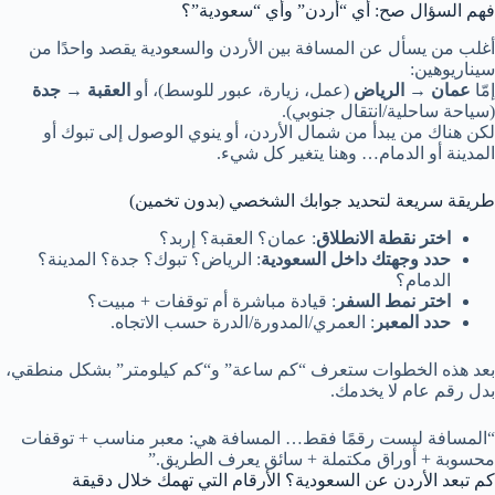
فهم السؤال صح: أي “أردن” وأي “سعودية”؟
أغلب من يسأل عن المسافة بين الأردن والسعودية يقصد واحدًا من
سيناريوهين:
إمّا
عمان → الرياض
(عمل، زيارة، عبور للوسط)، أو
العقبة → جدة
(سياحة ساحلية/انتقال جنوبي).
لكن هناك من يبدأ من شمال الأردن، أو ينوي الوصول إلى تبوك أو
المدينة أو الدمام… وهنا يتغير كل شيء.
طريقة سريعة لتحديد جوابك الشخصي (بدون تخمين)
اختر نقطة الانطلاق
: عمان؟ العقبة؟ إربد؟
حدد وجهتك داخل السعودية
: الرياض؟ تبوك؟ جدة؟ المدينة؟
الدمام؟
اختر نمط السفر
: قيادة مباشرة أم توقفات + مبيت؟
حدد المعبر
: العمري/المدورة/الدرة حسب الاتجاه.
بعد هذه الخطوات ستعرف “كم ساعة” و“كم كيلومتر” بشكل منطقي،
بدل رقم عام لا يخدمك.
“المسافة ليست رقمًا فقط… المسافة هي: معبر مناسب + توقفات
محسوبة + أوراق مكتملة + سائق يعرف الطريق.”
كم تبعد الأردن عن السعودية؟ الأرقام التي تهمك خلال دقيقة