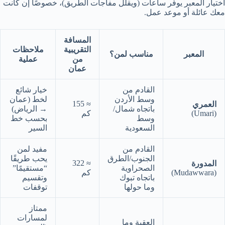
اختيار المعبر يوفّر ساعات (ويقلّل مفاجآت الطريق)، خصوصًا إن كانت
معك عائلة أو موعد عمل.
المسافة
التقريبية
ملاحظات
المعبر
مناسب لمن؟
من
عملية
عمان
القادم من
خيار شائع
وسط الأردن
لخط (عمان
≈ 155
العمري
باتجاه شمال/
→ الرياض)
(Umari)
كم
وسط
بحسب خط
السعودية
السير
القادم من
مفيد لمن
الجنوب/الطرق
يحب طريقًا
≈ 322
المدورة
الصحراوية
“مستقيمًا”
(Mudawwara)
كم
باتجاه تبوك
وتقسيم
وما حولها
توقفات
ممتاز
لمسارات
العقبة وما