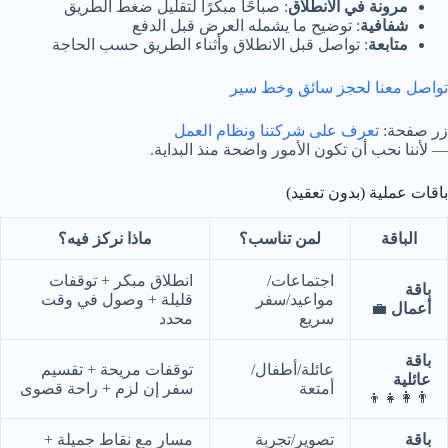
مرونة في الانطلاق
: صباحًا مبكرًا لتقليل ضغط الطريق
شفافية
: توضيح ما يشمله العرض قبل الدفع
متابعة
: تواصل قبل الانطلاق وأثناء الطريق حسب الحاجة
تواصل معنا لحجز سائق وخط سير
زر صفحة:
تعرف على شركتنا ونظام العمل
— لأننا نحب أن تكون الأمور واضحة منذ البداية.
باقات عملية (بدون تعقيد)
الباقة
لمن تناسب؟
ماذا نركز فيه؟
اجتماعات/
انطلاق مبكر + توقفات
باقة
مواعيد/سفر
قليلة + وصول في وقت
أعمال
💼
سريع
محدد
باقة
عائلة/أطفال/
توقفات مريحة + تقسيم
عائلية
أمتعة
سفر إن لزم + راحة قصوى
👨‍👩‍👧‍👦
باقة
تصوير/تجربة
مسار مع نقاط جميلة +