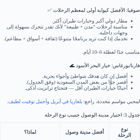
صوفيا: الأفضل كبوابة أولى لمعظم الرحلات ✅
مطار دولي أكبر وخيارات طيران أكثر.
مناسبة لرحلات “مدن + طبيعة” لأنك تقدر تتحرك بسهولة إلى
وجهات داخلية.
تخدمك إذا كنت تريد برنامجًا متنوعًا (ثقافة + أسواق + مطاعم).
مناسب جدًا لعطلة 6–10 أيام.
فارنا/بورغاس: خيار البحر الأسود 🌊
أفضل إن كان هدفك شواطئ وأجواء بحرية.
أقصر جوًّا من بعض المدن السعودية (وفق الجدول).
أحيانًا خيارات الطيران أقل — فتحتاج ترانزيت أذكى.
لمحبي مواسم محددة، راجع:
بلغاريا في أبريل وأجمل توقيت لطيف
.
جدول 3: اختيار مدينة الوصول حسب نوع الرحلة
نوع
أفضل مدينة وصول
لماذا؟
الرحلة