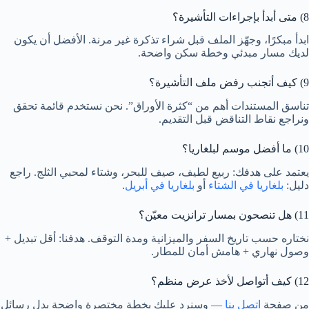
8) متى أبدأ بإجراءات التأشيرة؟
ابدأ مبكرًا، وجهّز الملف قبل شراء تذكرة غير مرنة. الأفضل أن يكون
لديك مسار مبدئي وخطة سكن واضحة.
9) كيف أتجنب رفض ملف التأشيرة؟
تناسق المستندات أهم من “كثرة الأوراق”. نحن نستخدم قائمة تحقق
ونراجع نقاط التناقض قبل التقديم.
10) ما أفضل موسم لبلغاريا؟
يعتمد على هدفك: ربيع لطيف، صيف للبحر، وشتاء لمحبي الثلج. راجع
دليل:
بلغاريا في الشتاء
أو
بلغاريا في أبريل
.
11) هل تنصحون بمسار ترانزيت معيّن؟
نختاره حسب تاريخ السفر والميزانية ومدة التوقف. هدفنا: أقل تبديل +
وصول نهاري + هامش أمان للمطار.
12) كيف أتواصل لأخذ عرض منظم؟
من صفحة
اتصل بنا
— وسنرد عليك بخطة مختصرة واضحة بدل رسائل