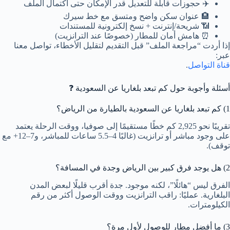
✈️ حجوزات قابلة للتعديل قدر الإمكان حتى اكتمال الملف
🏨 عنوان سكن واضح ومتسق مع خط سيرك
📶 شريحة/إنترنت + نسخ إلكترونية للمستندات
⏰ هامش أمان للمطار (خصوصًا عند الترانزيت)
إذا أردت “مراجعة الملف” قبل التقديم لتقليل الأخطاء، تواصل معنا
عبر:
قناة التواصل
.
أسئلة وأجوبة حول كم تبعد بلغاريا عن السعودية ❓
1) كم تبعد بلغاريا عن السعودية بالطيارة من الرياض؟
تقريبًا نحو 2,925 كم خطًا مستقيمًا إلى صوفيا، ووقت الرحلة يعتمد
على وجود مباشر أو ترانزيت (غالبًا 4–5.5 ساعات للمباشر، و7–12+ مع
توقف).
2) هل يوجد فرق كبير بين الرياض وجدة في المسافة؟
الفرق ليس “هائلًا”، لكنه موجود. جدة أقرب قليلًا لبعض المدن
البلغارية. عمليًا: راقب الترانزيت ووقت الوصول أكثر من رقم
الكيلومترات.
3) ما أفضل مطار للوصول لأول مرة؟