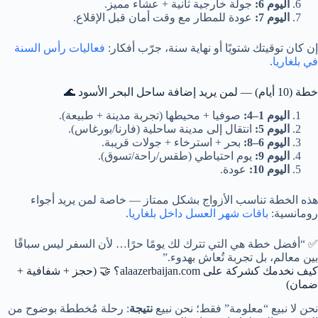
اليوم 6:
جولة خارجية ثانية + عشاء مميز.
اليوم 7:
عودة للمطار مع وقت أمان قبل الإقلاع.
إن كان توقيتك شتويًا أو نهاية سنة، جرّب أفكار:
فعاليات رأس السنة
في بلغاريا
.
خطة (10 أيام) — لمن يريد إضافة ساحل البحر الأسود 🌊
اليوم 1–4:
صوفيا + محيطها (تجربة مدينة + طبيعة).
اليوم 5:
انتقال إلى مدينة ساحلية (فارنا/بورغاس).
اليوم 6–8:
بحر + استرخاء + جولات قريبة.
اليوم 9:
يوم احتياطي (طقس/راحة/تسوق).
اليوم 10:
عودة.
هذه الخطة تناسب الأزواج بشكل ممتاز — خاصة لمن يريد أجواء
رومانسية:
باقات شهر العسل داخل بلغاريا
.
✅ “أفضل خطة هي التي تترك لك يومًا حرًا… لأن السفر ليس سباقًا
بين معالم، بل تجربة تُعاش بهدوء.”
كيف نخدمك كشركة على alaazerbaijan.com؟ 🤝 (حجز + شفافية +
ضمان)
نحن لا نبيع “معلومة” فقط؛ نحن نبيع
نتيجة
: رحلة مُخططة بوضوح من