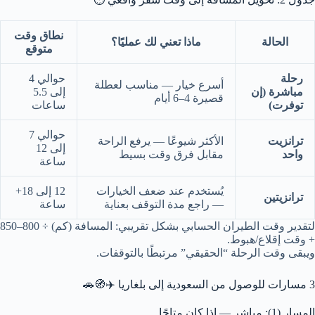
نطاق وقت
الحالة
ماذا تعني لك عمليًا؟
متوقع
رحلة
حوالي 4
أسرع خيار — مناسب لعطلة
مباشرة (إن
إلى 5.5
قصيرة 4–6 أيام
توفرت)
ساعات
حوالي 7
ترانزيت
الأكثر شيوعًا — يرفع الراحة
إلى 12
واحد
مقابل فرق وقت بسيط
ساعة
يُستخدم عند ضعف الخيارات
12 إلى 18+
ترانزيتين
— راجع مدة التوقف بعناية
ساعة
لتقدير وقت الطيران الحسابي بشكل تقريبي: المسافة (كم) ÷ 800–850
+ وقت إقلاع/هبوط.
ويبقى وقت الرحلة “الحقيقي” مرتبطًا بالتوقفات.
3 مسارات للوصول من السعودية إلى بلغاريا ✈️🧭🚗
المسار (1): مباشر — إذا كان متاحًا