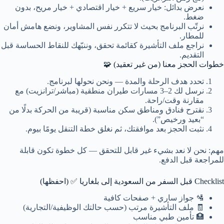
نعرض بدائل: خيار سريع + خيار اقتصادي + خيار مريح، بدون
ضغط.
نرتّب البرنامج بحيث لا تتكرر نفس المشاوير، ونضع هامش أمان
للمطار.
نراجع ملف التأشيرة كقائمة تحقق، وننبّهك للنقاط الحساسة قبل
التقديم.
خطوات الحجز معنا (من غير تعقيد) 🧩
تحدد هدف الرحلة والمدة — ونحن نحولها لبرنامج.
نرسل لك 2–3 مسارات طيران منطقية (مباشر/ترانزيت) مع
مقارنة وقت/راحة.
نقترح فنادق ومناطق سكن مناسبة (قريبة من الحركة بدلًا من
“بعيد ورخيص”).
نثبت الحجز بعد موافقتك، ثم نغلق خطة التنقل يومًا بيوم.
مهم: نحن لا نعد بشيء غير قابل للتحقق — كل خطوة تكون قابلة
للمراجعة قبل الدفع.
Checklist قبل السفر من السعودية إلى بلغاريا ✅ (احفظها)
🛂 جواز ساري + صفحات كافية
🧾 ملف التأشيرة مرتب (حسب حالتك الوظيفية/التجارية)
🏥 تأمين طبي مناسب