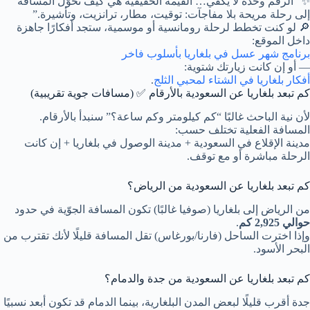
✨ “الرقم وحده لا يكفي… القيمة الحقيقية هي كيف تُحوّل المسافة
إلى رحلة مريحة بلا مفاجآت: توقيت، مطار، ترانزيت، وتأشيرة.”
🔎 لو كنت تخطط لرحلة رومانسية أو موسمية، ستجد أفكارًا جاهزة
داخل الموقع:
برنامج شهر عسل في بلغاريا بأسلوب فاخر
— أو إن كانت زيارتك شتوية:
أفكار بلغاريا في الشتاء لمحبي الثلج
.
كم تبعد بلغاريا عن السعودية بالأرقام ✅ (مسافات جوية تقريبية)
لأن نية الباحث غالبًا “كم كيلومتر وكم ساعة؟” سنبدأ بالأرقام.
المسافة الفعلية تختلف حسب:
مدينة الإقلاع في السعودية + مدينة الوصول في بلغاريا + إن كانت
الرحلة مباشرة أو مع توقف.
كم تبعد بلغاريا عن السعودية من الرياض؟
من الرياض إلى بلغاريا (صوفيا غالبًا) تكون المسافة الجوّية في حدود
حوالي 2,925 كم
.
وإذا اخترت الساحل (فارنا/بورغاس) تقل المسافة قليلًا لأنك تقترب من
البحر الأسود.
كم تبعد بلغاريا عن السعودية من جدة والدمام؟
جدة أقرب قليلًا لبعض المدن البلغارية، بينما الدمام قد تكون أبعد نسبيًا