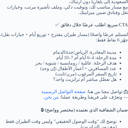
السعودية إلى بلغاريا دون ارتباك،
مع مسار مناسب لك، وتوقيت ذكي، وملف تأشيرة مرتب، وخيارات
نقل وفنادق ضمن ميزانيتك.
CTA سريع: اطلب عرضًا خلال دقائق ✅
لتستلم عرضًا واضحًا (مسار طيران مقترح + توزيع أيام + خيارات نقل)،
جهّز 6 نقاط فقط:
مدينة المغادرة: الرياض/جدة/الدمام
مدة الرحلة: 4–6 أيام أم 7–10 أيام
هدف الرحلة: عائلية / رومانسية / شتوية / بحر
عدد المسافرين + أعمار الأطفال (إن وجد)
تاريخ السفر المرغوب (مرن/ثابت)
هل تفضّل مباشر أم ترانزيت واحد؟
📩 تواصل معنا من هنا:
صفحة التواصل الرسمية
— وتعرّف على فريقنا وطريقة عملنا:
من نحن
.
ضمان الشفافية الذي نعتمده (مختصر وواضح) 🔒
نوضح لك “وقت الوصول الحقيقي” وليس وقت الطيران فقط
(مع زمن الترانزيت).