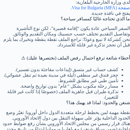
لدى وزارة الخارجية البلغارية:
صفحة Visa for Bulgaria (MFA)
.
يفتح في نافذة جديدة.
ما الذي تحتاجه غالبًا كمسافر سياحة؟
السفر السياحي عادة يكون “إقامة قصيرة”، لكن نوع التأشيرة
وتفاصيل التقديم تختلف حسب جنسيتك ومكان التقديم والوثائق.
نحن كشركة لا نبيع وعودًا؛ نراجع الملف نقطة بنقطة ونخبرك بما يلزم
قبل أن تحجز تذكرة غير قابلة للاسترداد.
أخطاء شائعة ترفع احتمال رفض الملف (نختصرها عليك) ⚠️
كشف حساب غير متسق (إيداعات مفاجئة بدون تفسير).
حجز فندق غير منطقي (ليلة في مدينة بعيدة ثم تنقل عشوائي).
تأمين طبي غير مطابق للشروط.
مسار رحلة مكتوب بشكل “عام” بدون تواريخ واضحة.
تذكرة طيران قبل جاهزية الملف (خصوصًا إذا كانت غير قابلة
للتغيير).
شنغن والحدود: لماذا قد يهمك هذا؟
نقطة مهمة لمن يخطط لرحلة متعددة الدول داخل أوروبا: تغيّر وضع
الحدود الداخلية يؤثر على سهولة التنقل بين دول الاتحاد الأوروبي.
هناك قرار رسمي من مجلس الاتحاد الأوروبي بشأن رفع ضوابط حدود
داخلية (ضمن سياق شنغن) مع بلغاريا ورومانيا ابتداءً من تاريخ محدد.