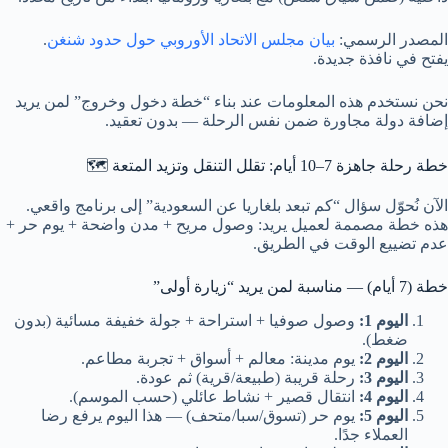
المصدر الرسمي:
بيان مجلس الاتحاد الأوروبي حول حدود شنغن
.
يفتح في نافذة جديدة.
نحن نستخدم هذه المعلومات عند بناء “خطة دخول وخروج” لمن يريد
إضافة دولة مجاورة ضمن نفس الرحلة — بدون تعقيد.
خطة رحلة جاهزة 7–10 أيام: تقلل التنقل وتزيد المتعة 🗺️
الآن نُحوّل سؤال “كم تبعد بلغاريا عن السعودية” إلى برنامج واقعي.
هذه خطة مصممة لعميل يريد: وصول مريح + مدن واضحة + يوم حر +
عدم تضييع الوقت في الطريق.
خطة (7 أيام) — مناسبة لمن يريد “زيارة أولى”
اليوم 1:
وصول صوفيا + استراحة + جولة خفيفة مسائية (بدون
ضغط).
اليوم 2:
يوم مدينة: معالم + أسواق + تجربة مطاعم.
اليوم 3:
رحلة قريبة (طبيعة/قرية) ثم عودة.
اليوم 4:
انتقال قصير + نشاط عائلي (حسب الموسم).
اليوم 5:
يوم حر (تسوق/سبا/متحف) — هذا اليوم يرفع رضا
العملاء جدًا.