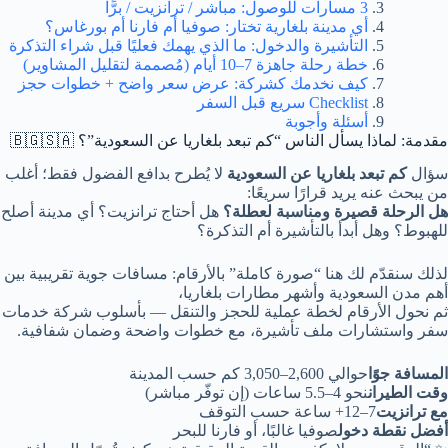
3 مسارات للوصول: مباشر / ترانزيت / برًّا
أي مدينة بلغارية تختار: صوفيا أم فارنا أم بورغاس؟
التأشيرة والدخول: ما الذي يهمك فعليًا قبل شراء التذكرة
خطة رحلة جاهزة 7–10 أيام (مُصممة لتقليل المشاوير)
كيف نخدمك كشركة: عرض سعر واضح + خطوات حجز
Checklist سريع قبل السفر
أسئلة وأجوبة
مقدمة: لماذا يسأل الناس “كم تبعد بلغاريا عن السعودية”؟ 🇧🇬🇸🇦
سؤال
كم تبعد بلغاريا عن السعودية
لا يُطرح بدافع الفضول فقط؛ أغلب
من يبحث عنه يريد قرارًا سريعًا:
هل الرحلة قصيرة ومناسبة لعطلة؟
هل أحتاج ترانزيت؟ أي مدينة أصلح
للهبوط؟ وهل أبدأ بالتأشيرة أم التذكرة؟
لذلك سنقدّم لك هنا “صورة كاملة” بالأرقام: مسافات جوية تقريبية بين
أهم مدن السعودية وأشهر مطارات بلغاريا،
ثم نحول الأرقام لخطة عملية للحجز والتنقل — بأسلوب شركة خدمات
سفر واستشارات ملف تأشيرة، مع خطوات واضحة وضمان شفافية.
المسافة جوًا
حوالي 2,600–3,050 كم حسب المدينة
وقت الطيران
نحو 4–5.5 ساعات (إن توفّر مباشر)
مع ترانزيت
7–12+ ساعة حسب التوقف
أفضل نقطة دخول
صوفيا غالبًا، أو فارنا للبحر