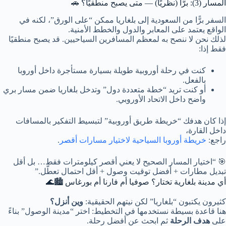
المسار (3): برًّا (نظريًا) — متى يصبح منطقيًا؟ 🚗
السفر برًّا من السعودية إلى بلغاريا ممكن “على الورق”، لكنه في
الواقع يعتمد على المعابر والدول والخطط الأمنية.
لذلك نحن لا ننصح به لمعظم المسافرين السياحيين. قد يصبح منطقيًا
فقط إذا:
كنت في رحلة أوروبية طويلة بسيارة مستأجرة داخل أوروبا
بالفعل.
أو كنت تريد “خطة متعددة دول” وتدخل بلغاريا ضمن مسار بري
واضح داخل الاتحاد الأوروبي.
إذا كان هدفك “خريطة طريق أوروبية” لتبسيط التفكير بالمسافات
داخل القارة،
راجع:
خريطة أوروبا السياحية لاختيار مسارات أقصر
.
🎯 “اختيار المسار الصحيح لا يعني أقصر كيلومترات فقط… بل أقل
تبديل مطارات + أفضل توقيت وصول + أقل احتمال تعطّل.”
أي مدينة بلغارية تختار؟ صوفيا أم فارنا أم بورغاس 🏙️🌊
كثيرون يكتبون “بلغاريا” لكن نيتهم الحقيقية:
وين أنزل؟
هنا قاعدة بسيطة نستخدمها في التخطيط: اختر “مدينة الوصول” بناءً
على
هدف الرحلة
ثم ابحث عن أفضل رحلة.