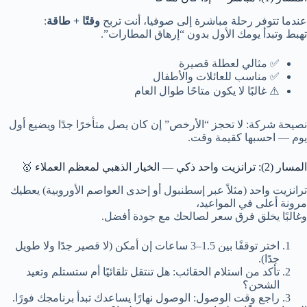
عندما تتوفر رحلة مباشرة إلى صوفيا، أنت تربح
وقتًا + طاقة
:
تهبط وتبدأ يومك الأول بدون “إرهاق المطارات”.
✅ مثالي لعطلة قصيرة
✅ مناسب للعائلات والأطفال
⚠️ غالبًا لا يكون متاحًا طوال العام
نصيحة شركة: لا تحجز “الأرخص” إن كان يصل متأخرًا جدًا ويضيع أول
يوم — احسبها كقيمة وقت.
المسار (2): ترانزيت واحد ذكي — الخيار الذهبي لمعظم العملاء 🥇
ترانزيت واحد (مثلاً عبر إسطنبول أو إحدى العواصم الأوروبية) يعطيك
مرونة أعلى في المواعيد،
وغالبًا يخلق فرق سعر لصالحك مع جودة أفضل.
اختر توقفًا بين 1.5–3 ساعات إن أمكن (لا قصير جدًا ولا طويل
جدًا).
تأكد من استلام الحقائب: هل تنتقل تلقائيًا أم ستستلم وتعيد
الشحن؟
راجع وقت الوصول: الوصول نهارًا يساعدك تبدأ برنامجك فورًا.