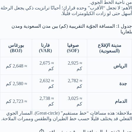
من ناحية الخط الجوي.
الأهم: لا تجعل “الأقرب” وحده قرارك؛ أحيانًا ترانزيت ذكي يجعل الرحلة
أسهل حتى لو زادت الكيلومترات قليلًا.
جدول 1: المسافة الجوّية التقريبية (كم) بين مدن السعودية ومدن
بلغاريا
مدينة الإقلاع
صوفيا
فارنا
بورغاس
(BOJ)
(VAR)
(SOF)
(السعودية)
≈ 2,675
≈ 2,925
الرياض
≈ 2,648 كم
كم
كم
≈ 2,632
≈ 2,782
جدة
≈ 2,580 كم
كم
كم
≈ 2,738
≈ 3,025
الدمام
≈ 2,723 كم
كم
كم
ملاحظة: هذه مسافات “خط مستقيم” (Great-circle). المسار الجوي
الفعلي قد يختلف قليلًا حسب خط الطيران والطقس وممرات الملاحة.
جدول 2: تحويل المسافة إلى وقت سفر واقعي ⏱️