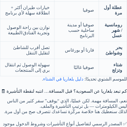
عطلة أول
خيارات طيران أكثر +
صوفيا
مرة
انطلاقة سهلة لأي برنامج
رومانسية
صوفيا أو مدينة
نوازن بين راحة الوصول
/ شهر
ساحلية حسب
وتجربة الفنادق/الطبيعة
عسل
البرنامج
بحر
تصل أقرب للشاطئ
فارنا أو بورغاس
وشواطئ
لتقليل التنقل
شتاء
سهولة الوصول ثم انتقال
صوفيا غالبًا
وتزلج
بري إلى المنتجعات
للموسم الشتوي تحديدًا:
دليل بلغاريا في الشتاء
.
كم تبعد بلغاريا عن السعودية؟ قبل المسافة… انتبه لنقطة التأشيرة 🧾
نعم، المسافة مهمة. لكن عمليًا، الذي “يوقف” سفر كثير من الناس
ليس الكيلومترات — بل ترتيب التأشيرة والملف.
لذلك سنعطيك هنا خلاصة مركّزة تساعدك تتصرف صح من أول مرة.
✅ المصدر الرسمي لتفاصيل أنواع التأشيرات وشروط الدخول موجود