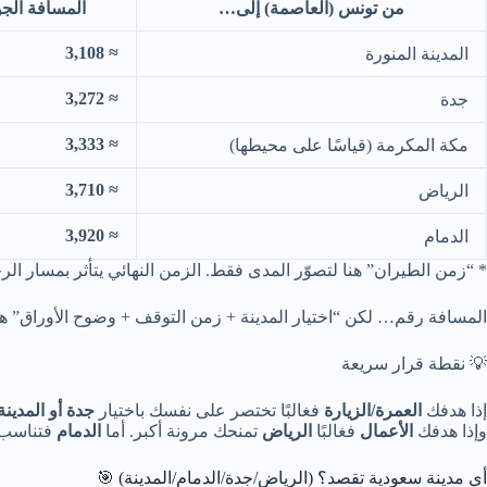
من تونس (العاصمة) إلى…
المسافة الجوي
≈ 3,108
المدينة المنورة
≈ 3,272
جدة
≈ 3,333
مكة المكرمة (قياسًا على محيطها)
≈ 3,710
الرياض
≈ 3,920
الدمام
* “زمن الطيران” هنا لتصوّر المدى فقط. الزمن النهائي يتأثر بمسار الر
المسافة رقم… لكن “اختيار المدينة + زمن التوقف + وضوح الأوراق” هو
💡 نقطة قرار سريعة
إذا هدفك
العمرة/الزيارة
فغالبًا تختصر على نفسك باختيار
جدة أو المدينة
وإذا هدفك
الأعمال
فغالبًا
الرياض
تمنحك مرونة أكبر. أما
الدمام
فتناسب 
أي مدينة سعودية تقصد؟ (الرياض/جدة/الدمام/المدينة) 🎯