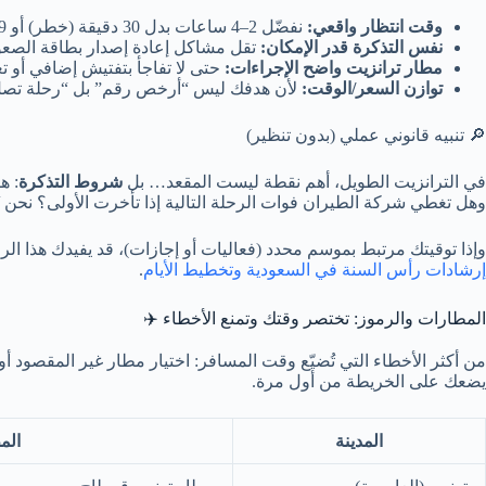
وقت انتظار واقعي:
نفضّل 2–4 ساعات بدل 30 دقيقة (خطر) أو 9 ساعات (إرهاق).
نفس التذكرة قدر الإمكان:
تقل مشاكل إعادة إصدار بطاقة الصعود
مطار ترانزيت واضح الإجراءات:
حتى لا تفاجأ بتفتيش إضافي أو ت
توازن السعر/الوقت:
لأن هدفك ليس “أرخص رقم” بل “رحلة تصل 
🔎 تنبيه قانوني عملي (بدون تنظير)
في الترانزيت الطويل، أهم نقطة ليست المقعد… بل
شروط التذكرة
: ه
وهل تغطي شركة الطيران فوات الرحلة التالية إذا تأخرت الأولى؟ نحن ن
وإذا توقيتك مرتبط بموسم محدد (فعاليات أو إجازات)، قد يفيدك هذا الرا
إرشادات رأس السنة في السعودية وتخطيط الأيام
.
المطارات والرموز: تختصر وقتك وتمنع الأخطاء ✈️
من أكثر الأخطاء التي تُضيّع وقت المسافر: اختيار مطار غير المقصود أ
يضعك على الخريطة من أول مرة.
المدينة
الم