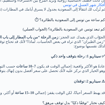
إن كانت خطتك الأساسية زوجية وتريد المزج بين الاسترخاء والتنظيم، ابد
أفكار شهر العسل في تونس
ثم نُرتّب لك انتقالًا إلى السعودية بجدول لا يسرق أيامك في المطارات
كم ساعة من تونس إلى السعودية بالطائرة؟ ⏱️
كم تبعد تونس عن السعودية بالطائرة؟ (الجواب العملي)
الجوّاب الذي يفيدك عند الحجز:
زمن الرحلة “من باب المطار إلى باب 
“زمن الطيران” الذي تراه في بعض الحاسبات. لماذا؟ لأنك قد تحتاج توقفً
لذلك نقسمها بوضوح:
✅ سيناريو 1: رحلة بتوقف واحد ذكي
عادةً هو الأكثر واقعية: إجمالي الوقت قد يكون
7–10 ساعات
حسب التوقف
وهو الخيار الذي نركز عليه لأنك تحصل على سعر أفضل بدون إنهاك بتوق
⚠️ سيناريو 2: توقفان
قد يهبط السعر أحيانًا، لكن الوقت يقفز: إجمالي
10–15 ساعة
أو أكثر، و
كيف نختار “توقفًا ذكيًا” بدل توقف مرهق؟