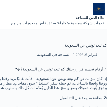
لتجاوز
لى
لمحتوى
علاء الدين للسياحة
خدمات شركة سياحية متكاملة: سائق خاص وحجوزات وبرامج
كم تبعد تونس عن السعودية
فبراير 6, 2026
السياحة في السعودية
7 أرقام تحسم قرار رحلتك كم تبعد تونس عن السعودية؟✈️📍
إذا كان سؤالك هو:
كم تبعد تونس عن السعودية
—فأنت غالبًا تريد رقمًا 
ووقتًا واقعيًا بالساعات، ثم خطة سفر “تشتغل” بدون مفاجآت: مطار من
وحجز يُثبت حقوقك بعقدٍ واضح. هذا الدليل يُقدّم لك كل ذلك بأسلوب 
🧭 بطاقة سريعة قبل التفاصيل