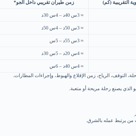
ة التقريبية (كم)
زمن طيران تقريبي داخل الجو*
≈ 3س 40د – 4س 30د
≈ 3س 50د – 4س 50د
≈ 3س 55د – 5س
≈ 4س 20د – 5س 30د
≈ 4س 40د – 6س
حلة، التوقف، الرياح، زمن الإقلاع والهبوط، وإجراءات المطارات.
 الذي يصنع رحلة مريحة أو متعبة.
.
من يرتبط عمله بالشرق.