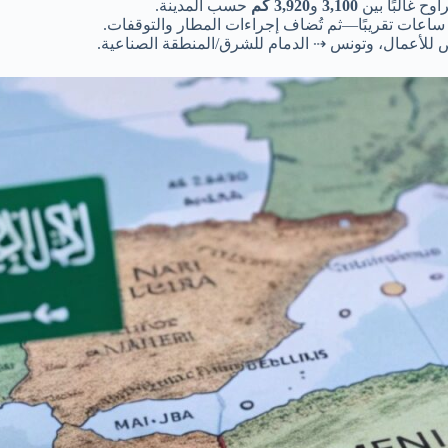
وح غالبًا بين
3,100
و
3,920 كم
حسب المدينة.
اعات تقريبًا—ثم تُضاف إجراءات المطار والتوقفات.
اض للأعمال، وتونس ⇢ الدمام للشرق/المنطقة الصناعية.