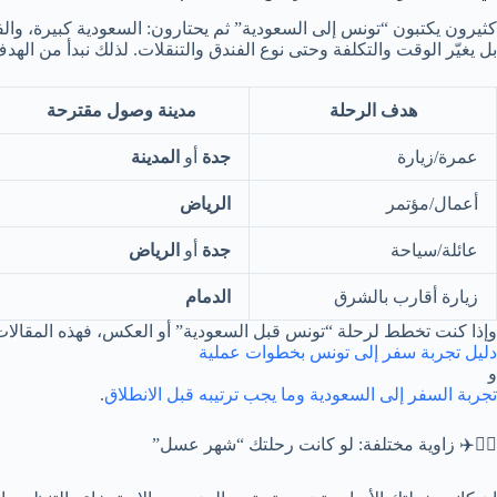
كثيرون يكتبون “تونس إلى السعودية” ثم يحتارون: السعودية كبيرة، وا
بل يغيّر الوقت والتكلفة وحتى نوع الفندق والتنقلات. لذلك نبدأ من ا
هدف الرحلة
مدينة وصول مقترحة
عمرة/زيارة
جدة
أو
المدينة
أعمال/مؤتمر
الرياض
عائلة/سياحة
جدة
أو
الرياض
زيارة أقارب بالشرق
الدمام
وإذا كنت تخطط لرحلة “تونس قبل السعودية” أو العكس، فهذه المقالات
دليل تجربة سفر إلى تونس بخطوات عملية
و
تجربة السفر إلى السعودية وما يجب ترتيبه قبل الانطلاق
.
👰‍♀️✈️ زاوية مختلفة: لو كانت رحلتك “شهر عسل”