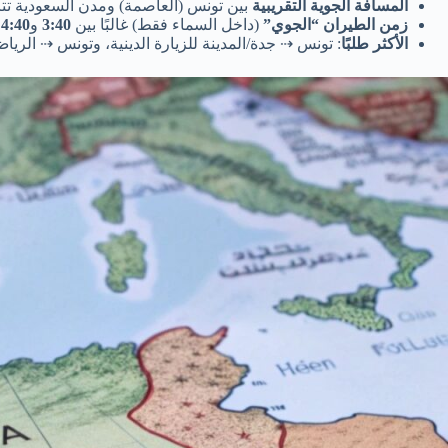
المسافة الجوية التقريبية
بين تونس (العاصمة) ومدن السعودية تترا
زمن الطيران “الجوي”
(داخل السماء فقط) غالبًا بين
3:40
و
4:40
س
الأكثر طلبًا
: تونس ⇢ جدة/المدينة للزيارة الدينية، وتونس ⇢ الري