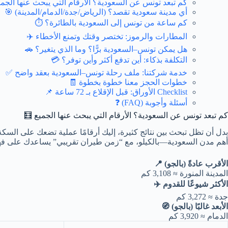
كم تبعد تونس عن السعودية؟ الأرقام التي يبحث عنها الجمي
أي مدينة سعودية تقصد؟ (الرياض/جدة/الدمام/المدينة) 🎯
كم ساعة من تونس إلى السعودية بالطائرة؟ ⏱️
المطارات والرموز: تختصر وقتك وتمنع الأخطاء ✈️
هل يمكن تونس–السعودية برًّا؟ وما الذي يتغير؟ 🚗
التكلفة بذكاء: أين تدفع أكثر وأين توفر؟ 💳
خدمة شركتنا: ملف رحلة تونس–السعودية بعقد واضح ✅
خطوات الحجز معنا خطوة بخطوة 🧾
Checklist الأوراق: قبل الإقلاع بـ 72 ساعة 📌
أسئلة وأجوبة (FAQ) ❓
كم تبعد تونس عن السعودية؟ الأرقام التي يبحث عنها الجميع 🧮
بدل أن تظل تبحث بين نتائج كثيرة، إليك أرقامًا عملية تضعك على السك
أهم مدن السعودية—بالكيلو، مع “زمن طيران تقريبي” يساعدك على فهم 
الأقرب عادةً (بالجو) 📍
المدينة المنورة
≈ 3,108 كم
الأكثر شيوعًا للقدوم ✈️
جدة
≈ 3,272 كم
الأبعد غالبًا (بالجو) 🧭
الدمام
≈ 3,920 كم