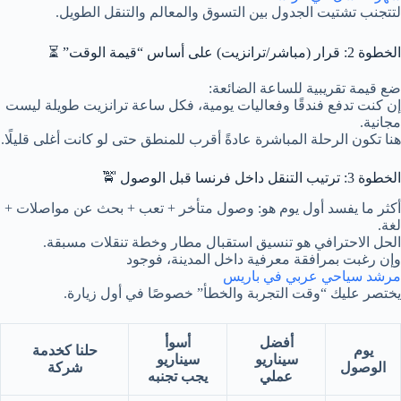
لتتجنب تشتيت الجدول بين التسوق والمعالم والتنقل الطويل.
الخطوة 2: قرار (مباشر/ترانزيت) على أساس “قيمة الوقت” ⏳
ضع قيمة تقريبية للساعة الضائعة:
إن كنت تدفع فندقًا وفعاليات يومية، فكل ساعة ترانزيت طويلة ليست
مجانية.
هنا تكون الرحلة المباشرة عادةً أقرب للمنطق حتى لو كانت أغلى قليلًا.
الخطوة 3: ترتيب التنقل داخل فرنسا قبل الوصول 🚖
أكثر ما يفسد أول يوم هو: وصول متأخر + تعب + بحث عن مواصلات +
لغة.
الحل الاحترافي هو تنسيق استقبال مطار وخطة تنقلات مسبقة.
وإن رغبت بمرافقة معرفية داخل المدينة، فوجود
مرشد سياحي عربي في باريس
يختصر عليك “وقت التجربة والخطأ” خصوصًا في أول زيارة.
أفضل
أسوأ
يوم
حلنا كخدمة
سيناريو
سيناريو
الوصول
شركة
عملي
يجب تجنبه