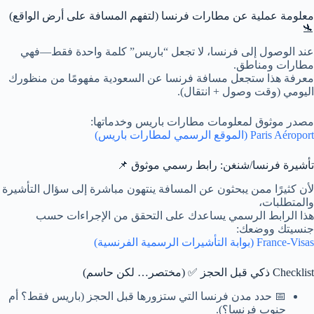
معلومة عملية عن مطارات فرنسا (لتفهم المسافة على أرض الواقع)
🛬
عند الوصول إلى فرنسا، لا تجعل “باريس” كلمة واحدة فقط—فهي
مطارات ومناطق.
معرفة هذا ستجعل مسافة فرنسا عن السعودية مفهومًا من منظورك
اليومي (وقت وصول + انتقال).
مصدر موثوق لمعلومات مطارات باريس وخدماتها:
Paris Aéroport (الموقع الرسمي لمطارات باريس)
تأشيرة فرنسا/شنغن: رابط رسمي موثوق 📌
لأن كثيرًا ممن يبحثون عن المسافة ينتهون مباشرة إلى سؤال التأشيرة
والمتطلبات،
هذا الرابط الرسمي يساعدك على التحقق من الإجراءات حسب
جنسيتك ووضعك:
France-Visas (بوابة التأشيرات الرسمية الفرنسية)
Checklist ذكي قبل الحجز ✅ (مختصر… لكن حاسم)
📅 حدد مدن فرنسا التي ستزورها قبل الحجز (باريس فقط؟ أم
جنوب فرنسا؟).