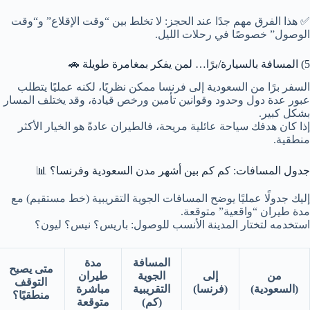
✅ هذا الفرق مهم جدًا عند الحجز: لا تخلط بين “وقت الإقلاع” و“وقت
الوصول” خصوصًا في رحلات الليل.
5) المسافة بالسيارة/برًا… لمن يفكر بمغامرة طويلة 🚗
السفر برًا من السعودية إلى فرنسا ممكن نظريًا، لكنه عمليًا يتطلب
عبور عدة دول وحدود وقوانين تأمين ورخص قيادة، وقد يختلف المسار
بشكل كبير.
إذا كان هدفك سياحة عائلية مريحة، فالطيران عادةً هو الخيار الأكثر
منطقية.
جدول المسافات: كم كم بين أشهر مدن السعودية وفرنسا؟ 📊
إليك جدولًا عمليًا يوضح المسافات الجوية التقريبية (خط مستقيم) مع
مدة طيران “واقعية” متوقعة.
استخدمه لتختار المدينة الأنسب للوصول: باريس؟ نيس؟ ليون؟
المسافة
مدة
متى يصبح
من
إلى
الجوية
طيران
التوقف
(السعودية)
(فرنسا)
التقريبية
مباشرة
منطقيًا؟
(كم)
متوقعة