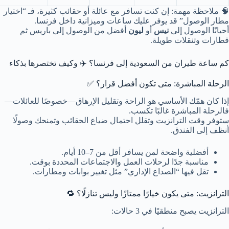
🧠 ملاحظة مهمة: إن كنت تسافر مع عائلة أو حقائب كثيرة، فـ “اختيار
مطار الوصول” قد يوفر عليك ساعات وميزانية داخل فرنسا.
أحيانًا الوصول إلى
نيس
أو
ليون
أفضل من الوصول إلى باريس ثم
قطارات وتنقلات طويلة.
كم ساعة طيران من السعودية إلى فرنسا؟ ✈️ وكيف تختصرها بذكاء
الرحلة المباشرة: متى تكون أفضل قرار؟ ✅
إذا كان همّك الأساسي هو الراحة وتقليل الإرهاق—خصوصًا للعائلات—
فالرحلة المباشرة غالبًا تكسب.
ستوفر وقت الترانزيت وتقلل احتمال ضياع الحقائب وتمنحك وصولًا
أنظف إلى الفندق.
أفضلية واضحة لمن يسافر أقل من 7–10 أيام.
مناسبة جدًا لرحلات العمل والاجتماعات المحددة بوقت.
تقل فيها “الصداع الإداري” مثل تغيير بوابات ومطارات.
الترانزيت: متى يكون خيارًا ممتازًا وليس تنازلًا؟ 🔁
الترانزيت يصبح منطقيًا في 3 حالات: