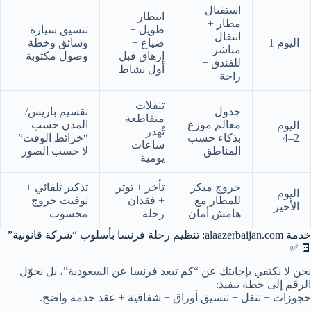
استقبال
انتظار
مطار +
طويل +
تنسيق سيارة
انتقال
اليوم 1
ضياع +
وسائق وخطة
مباشر
إرهاق قبل
وصول مكتوبة
للفندق +
أول نشاط
راحة
تنقلات
جدول
تقسيم باريس/
متقاطعة
معالم موزع
المدن حسب
اليوم
تُهدر
2–4
بذكاء حسب
“خرائط الوقت”
ساعات
المناطق
لا حسب الصور
يومية
خروج مبكر
تأخر + توتر
تذكير تلقائي +
اليوم
للمطار مع
+ فقدان
توقيت خروج
الأخير
هامش أمان
رحلة
محسوب
خدمة alaazerbaijan.com: تنظيم رحلة فرنسا بأسلوب “شركة قانونية”
🧾✅
نحن لا نكتفي بإجابتك عن “كم تبعد فرنسا عن السعودية”، بل نحوّل
الرقم إلى خطة تنفيذ:
حجوزات + تنقل + تنسيق أوراق + شفافية + عقد خدمة واضح.