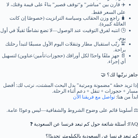
✈️ قارن بين “مباشر” و“توقف قصير” بناءً على قيمة وقتك، لا
على السعر فقط.
🧳 راجع وزن الحقائب وسياسة الترانزيت (خصوصًا إن كانت
العائلة كبيرة).
🕒 انتبه لفرق التوقيت عند الوصول—لا تضع نشاطًا ثقيلًا في أول
يوم.
🚖 رتّب استقبال مطار وتنقلات اليوم الأول مسبقًا لتبدأ رحلتك
براحة.
📄 جهز ملفًا واحدًا لكل أوراقك (حجوزات/تأمين/عناوين) لتسهيل
أي إجراء.
جاهز نرتّبها لك؟ 🤝
إذا تريد خطة “مضمونة ومرتبة” بدل البحث المشتت، نرتب لك: أفضل
مسار + حجوزات + تنقل + دعم أثناء الرحلة.
ابدأ من هنا:
تواصل مع فريقنا الآن
⚖️ أسلوبنا قائم على وضوح الشروط والشفافية—ليس وعودًا عامة.
FAQ: أسئلة شائعة حول كم تبعد فرنسا عن السعودية ❓
كم تبعد فرنسا عن السعودية بالكيلومتر تحديدًا؟