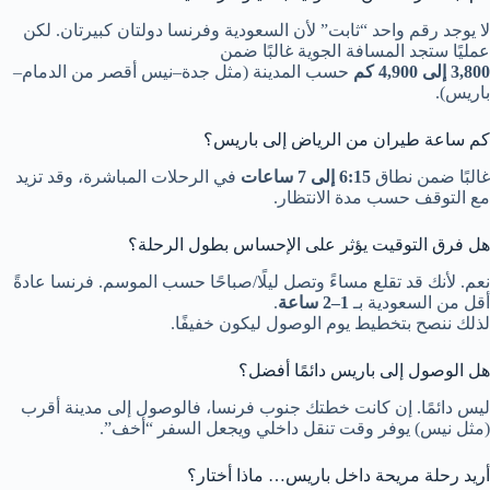
لا يوجد رقم واحد “ثابت” لأن السعودية وفرنسا دولتان كبيرتان. لكن
عمليًا ستجد المسافة الجوية غالبًا ضمن
3,800 إلى 4,900 كم
حسب المدينة (مثل جدة–نيس أقصر من الدمام–
باريس).
كم ساعة طيران من الرياض إلى باريس؟
غالبًا ضمن نطاق
6:15 إلى 7 ساعات
في الرحلات المباشرة، وقد تزيد
مع التوقف حسب مدة الانتظار.
هل فرق التوقيت يؤثر على الإحساس بطول الرحلة؟
نعم. لأنك قد تقلع مساءً وتصل ليلًا/صباحًا حسب الموسم. فرنسا عادةً
أقل من السعودية بـ
1–2 ساعة
.
لذلك ننصح بتخطيط يوم الوصول ليكون خفيفًا.
هل الوصول إلى باريس دائمًا أفضل؟
ليس دائمًا. إن كانت خطتك جنوب فرنسا، فالوصول إلى مدينة أقرب
(مثل نيس) يوفر وقت تنقل داخلي ويجعل السفر “أخف”.
أريد رحلة مريحة داخل باريس… ماذا أختار؟