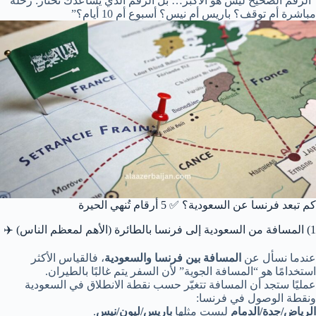
“الرقم الصحيح ليس هو الأكبر… بل الرقم الذي يساعدك تختار: رحلة
مباشرة أم توقف؟ باريس أم نيس؟ أسبوع أم 10 أيام؟”
كم تبعد فرنسا عن السعودية؟ ✅ 5 أرقام تُنهي الحيرة
1) المسافة من السعودية إلى فرنسا بالطائرة (الأهم لمعظم الناس) ✈️
عندما نسأل عن
المسافة بين فرنسا والسعودية
، فالقياس الأكثر
استخدامًا هو “المسافة الجوية” لأن السفر يتم غالبًا بالطيران.
عمليًا ستجد أن المسافة تتغيّر حسب نقطة الانطلاق في السعودية
ونقطة الوصول في فرنسا:
الرياض/جدة/الدمام
ليست مثلها
باريس/ليون/نيس
.