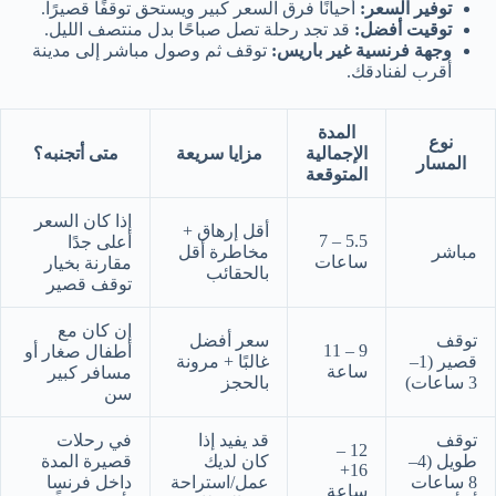
توفير السعر:
أحيانًا فرق السعر كبير ويستحق توقفًا قصيرًا.
توقيت أفضل:
قد تجد رحلة تصل صباحًا بدل منتصف الليل.
وجهة فرنسية غير باريس:
توقف ثم وصول مباشر إلى مدينة
أقرب لفنادقك.
المدة
نوع
الإجمالية
مزايا سريعة
متى أتجنبه؟
المسار
المتوقعة
إذا كان السعر
أقل إرهاق +
5.5 – 7
أعلى جدًا
مباشر
مخاطرة أقل
ساعات
مقارنة بخيار
بالحقائب
توقف قصير
إن كان مع
توقف
سعر أفضل
9 – 11
أطفال صغار أو
قصير (1–
غالبًا + مرونة
ساعة
مسافر كبير
3 ساعات)
بالحجز
سن
توقف
قد يفيد إذا
في رحلات
12 –
طويل (4–
كان لديك
قصيرة المدة
16+
8 ساعات
عمل/استراحة
داخل فرنسا
ساعة