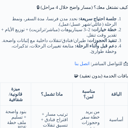
كيف نشتغل معك؟ (مسار واضح خلال 4 مراحل) 🔒
جلسة احتياج سريعة:
نحدد مدن فرنسا، مدة السفر، ونمط
الرحلة (عائلي/شهر عسل/عمل).
خطة خيارات:
2–3 سيناريوهات (مباشر/ترانزيت) + توزيع الأيام +
تقدير وقت تنقل.
تنفيذ الحجوزات:
طيران/فنادق/تنقلات داخلية مع إثباتات واضحة.
دعم قبل وأثناء الرحلة:
متابعة تغييرات الرحلات، تذكيرات،
وخطة طوارئ.
📩 للتواصل المباشر:
اتصل بنا
باقات الخدمة (بدون تعقيد) 🧩
ميزة
مناسبة
الباقة
ماذا تشمل؟
قانونية/
لمن؟
شفافية
من يريد
بنود واضحة
ترتيب مسار +
خطة سفر
+ تسليم
أساسية
اقتراح فنادق +
وحجوزات
ملف خطة
تنسيق تنقلات
PDF
مرتبة