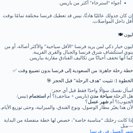
أجواء “استرخاء” أكثر من باريس.
إن كان جدولك عائليًا هادئًا، نيس قد تعطيك فرنسا مختلفة تمامًا بوقت
أقل داخل المواصلات.
ليون 🍽️
ليون خيار ذكي لمن يريد فرنسا “الأقل سياحية” والأكثر أصالة، أو من
ينوي استكشاف شرق فرنسا والجبال والقرى القريبة.
كما أنها تخفف أحيانًا من تكاليف الفنادق مقارنة بباريس.
خطة رحلة جاهزة: من السعودية إلى فرنسا بدون تضييع وقت ✅
الخطوة 1: تثبيت “هدف الرحلة” قبل الحجز 🎯
اسأل نفسك سؤالًا واحدًا فقط قبل أي حجز:
هل الرحلة
سياحة مدن
(باريس + متاحف)؟ أم
استجمام
(نيس/
الجنوب)؟ أم
شهر عسل
؟
لأن هذا يغيّر مطار الوصول، ونوع الفندق، والميزانية، وحتى توزيع الأيام.
إذا كانت رحلتك “مناسبة خاصة”، خصص لها خطة منفصلة من البداية
—مثل
شهر العسل في فرنسا