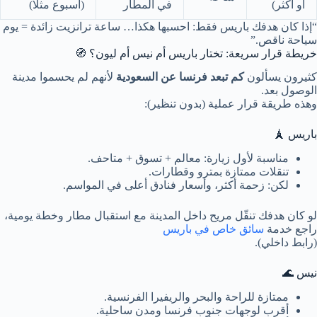
أو أكثر)
في المطار
(أسبوع مثلًا)
“إذا كان هدفك باريس فقط: احسبها هكذا… ساعة ترانزيت زائدة = يوم
سياحة ناقص.”
خريطة قرار سريعة: تختار باريس أم نيس أم ليون؟ 🧭
كثيرون يسألون
كم تبعد فرنسا عن السعودية
لأنهم لم يحسموا مدينة
الوصول بعد.
وهذه طريقة قرار عملية (بدون تنظير):
باريس 🗼
مناسبة لأول زيارة: معالم + تسوق + متاحف.
تنقلات ممتازة بمترو وقطارات.
لكن: زحمة أكثر، وأسعار فنادق أعلى في المواسم.
لو كان هدفك تنقّل مريح داخل المدينة مع استقبال مطار وخطة يومية،
راجع خدمة
سائق خاص في باريس
(رابط داخلي).
نيس 🌊
ممتازة للراحة والبحر والريفيرا الفرنسية.
أقرب لوجهات جنوب فرنسا ومدن ساحلية.