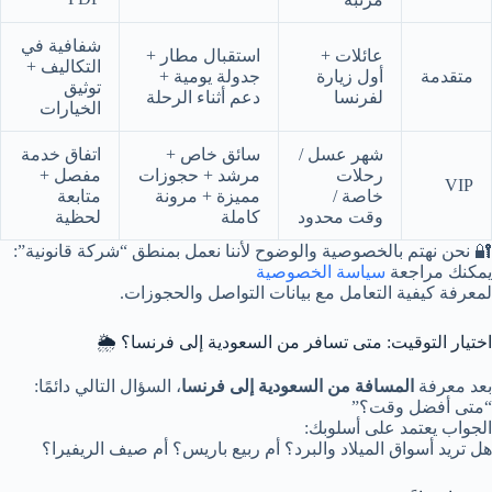
شفافية في
عائلات +
استقبال مطار +
التكاليف +
متقدمة
أول زيارة
جدولة يومية +
توثيق
لفرنسا
دعم أثناء الرحلة
الخيارات
شهر عسل /
سائق خاص +
اتفاق خدمة
رحلات
مرشد + حجوزات
مفصل +
VIP
خاصة /
مميزة + مرونة
متابعة
وقت محدود
كاملة
لحظية
🔐 نحن نهتم بالخصوصية والوضوح لأننا نعمل بمنطق “شركة قانونية”:
يمكنك مراجعة
سياسة الخصوصية
لمعرفة كيفية التعامل مع بيانات التواصل والحجوزات.
اختيار التوقيت: متى تسافر من السعودية إلى فرنسا؟ 🌦️
بعد معرفة
المسافة من السعودية إلى فرنسا
، السؤال التالي دائمًا:
“متى أفضل وقت؟”
الجواب يعتمد على أسلوبك:
هل تريد أسواق الميلاد والبرد؟ أم ربيع باريس؟ أم صيف الريفيرا؟