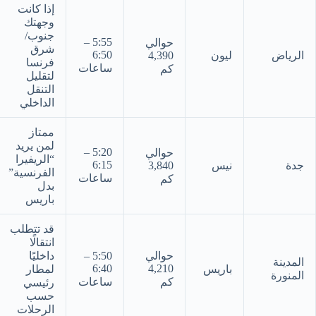
إذا كانت
وجهتك
جنوب/
5:55 –
حوالي
شرق
6:50
الرياض
ليون
4,390
فرنسا
ساعات
كم
لتقليل
التنقل
الداخلي
ممتاز
لمن يريد
5:20 –
حوالي
“الريفيرا
6:15
جدة
نيس
3,840
الفرنسية”
ساعات
كم
بدل
باريس
قد تتطلب
انتقالًا
حوالي
5:50 –
داخليًا
المدينة
6:40
4,210
باريس
لمطار
المنورة
كم
ساعات
رئيسي
حسب
الرحلات