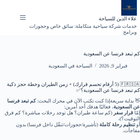
لتجاوز
لى
لمحتوى
علاء الدين للسياحة
خدمات شركة سياحية متكاملة: سائق خاص وحجوزات
وبرامج
كم تبعد فرنسا عن السعودية
فبراير 9, 2026
السياحة في السعودية
🇫🇷🇸🇦 (5 أرقام تحسم قرارك) + زمن الطيران وخطة حجز ذكية
كم تبعد فرنسا عن السعودية؟✅
👋 بداية سريعة
إذا كنت تكتب الآن في محرك البحث:
كم تبعد فرنسا
عن السعودية
، فغالبًا هدفك أحد أمرين:
إمّا
قرار سفر
(كم ساعة طيران؟ هل توجد رحلات مباشرة؟ كم فرق
التوقيت؟)،
أو
تنظيم رحلة كاملة
(تأشيرة/حجوزات/تنقّل داخل فرنسا) بدون
مفاجآت.