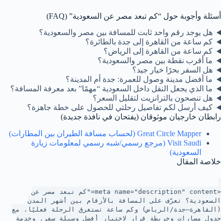
أسئلة وأجوبة حول “كم تبعد مصر عن السعودية” (FAQ)
هل يوجد رقم واحد ثابت للمسافة بين مصر والسعودية؟
كم ساعة من القاهرة إلى جدة بالطائرة؟
كم ساعة من القاهرة إلى الرياض؟
ما أقرب نقطة بين مصر والسعودية؟
هل السفر بحرًا خيار جيد؟
ما أفضل مدينة وصول للعمرة: جدة أم المدينة؟
ما الذي يجعل النقل داخل السعودية “مهمًا” بعد معرفة المسافة؟
هل تنصحون بالترانزيت لتقليل السعر؟
كيف أرسل لكم تفاصيل رحلتي للحصول على خطة جاهزة؟
رابطان خارجيان موثوقان (يفتحان في نافذة جديدة)
Great Circle Mapper (لحساب مسافة الطيران بين المطارات)
Visit Saudi (مرجع رسمي/شبه رسمي لمعلومات زيارة
السعودية)
خلاصة المقال
<meta name="description" content="كم تبعد مصر عن
السعودية؟ تعرّف على المسافة بالأرقام بين أشهر المدن
(القاهرة–جدة/الرياض) وكم ساعة تستغرق الرحلة فعليًا، مع
جدول مسارات وخريطة قرار لاختيار أفضل وسيلة سفر. وخدمة