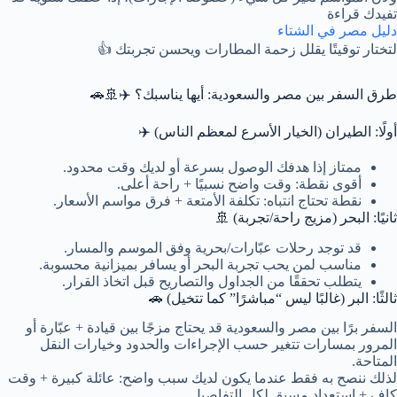
تفيدك قراءة
دليل مصر في الشتاء
لتختار توقيتًا يقلل زحمة المطارات ويحسن تجربتك 👍
طرق السفر بين مصر والسعودية: أيها يناسبك؟ ✈️🚢🚗
أولًا: الطيران (الخيار الأسرع لمعظم الناس) ✈️
ممتاز إذا هدفك الوصول بسرعة أو لديك وقت محدود.
أقوى نقطة: وقت واضح نسبيًا + راحة أعلى.
نقطة تحتاج انتباه: تكلفة الأمتعة + فرق مواسم الأسعار.
ثانيًا: البحر (مزيج راحة/تجربة) 🚢
قد توجد رحلات عبّارات/بحرية وفق الموسم والمسار.
مناسب لمن يحب تجربة البحر أو يسافر بميزانية محسوبة.
يتطلب تحققًا من الجداول والتصاريح قبل اتخاذ القرار.
ثالثًا: البر (غالبًا ليس “مباشرًا” كما تتخيل) 🚗
السفر برًا بين مصر والسعودية قد يحتاج مزجًا بين قيادة + عبّارة أو
المرور بمسارات تتغير حسب الإجراءات والحدود وخيارات النقل
المتاحة.
لذلك ننصح به فقط عندما يكون لديك سبب واضح: عائلة كبيرة + وقت
كاف + استعداد مسبق لكل التفاصيل.