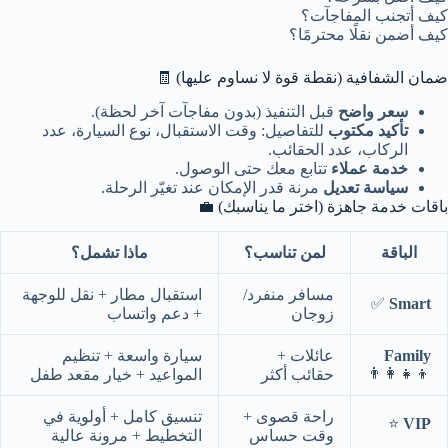
كيف أتجنب المفاجآت؟
كيف أضمن نقلًا محترمًا؟
ضمان الشفافية (نقطة قوة لا نساوم عليها) 🧾
سعر واضح
قبل التنفيذ (بدون مفاجآت آخر لحظة).
تأكيد مكتوب
للتفاصيل: وقت الاستقبال، نوع السيارة، عدد
الركاب، عدد الحقائب.
خدمة عملاء
تتابع معك حتى الوصول.
سياسة تعديل
مرنة قدر الإمكان عند تغيّر الرحلة.
باقات خدمة جاهزة (اختر ما يناسبك) 💼
الباقة
لمن تناسب؟
ماذا تشمل؟
مسافر منفرد/
استقبال مطار + نقل للوجهة
✅
Smart
زوجان
+ دعم واتساب
Family
عائلات +
سيارة واسعة + تنظيم
👨‍👩‍👧‍👦
حقائب أكثر
المواعيد + خيار مقعد طفل
راحة قصوى +
تنسيق كامل + أولوية في
⭐
VIP
وقت حساس
التخطيط + مرونة عالية