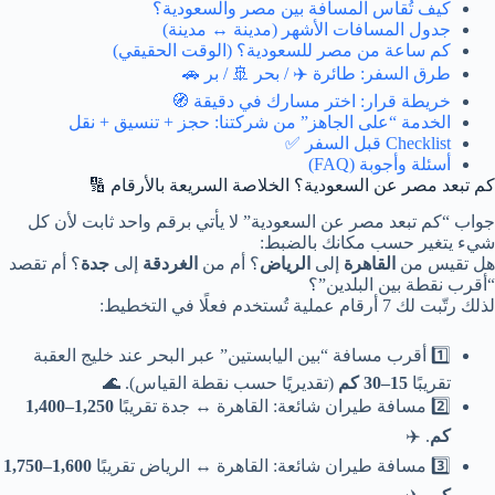
كيف تُقاس المسافة بين مصر والسعودية؟
جدول المسافات الأشهر (مدينة ↔ مدينة)
كم ساعة من مصر للسعودية؟ (الوقت الحقيقي)
طرق السفر: طائرة ✈️ / بحر 🚢 / بر 🚗
خريطة قرار: اختر مسارك في دقيقة 🧭
الخدمة “على الجاهز” من شركتنا: حجز + تنسيق + نقل
Checklist قبل السفر ✅
أسئلة وأجوبة (FAQ)
كم تبعد مصر عن السعودية؟ الخلاصة السريعة بالأرقام 🔢
جواب “كم تبعد مصر عن السعودية” لا يأتي برقم واحد ثابت لأن كل
شيء يتغير حسب مكانك بالضبط:
هل تقيس من
القاهرة
إلى
الرياض
؟ أم من
الغردقة
إلى
جدة
؟ أم تقصد
“أقرب نقطة بين البلدين”؟
لذلك رتّبت لك 7 أرقام عملية تُستخدم فعلًا في التخطيط:
1️⃣
أقرب مسافة “بين اليابستين” عبر البحر عند خليج العقبة
تقريبًا
15–30 كم
(تقديريًا حسب نقطة القياس). 🌊
2️⃣
مسافة طيران شائعة: القاهرة ↔ جدة تقريبًا
1,250–1,400
كم
. ✈️
3️⃣
مسافة طيران شائعة: القاهرة ↔ الرياض تقريبًا
1,600–1,750