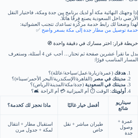
إذا وجهتك النهائية مكة أو لديك برنامج بين جدة ومكة، فاختيار النقل
الأرضي داخل السعودية يصنع فرقًا هائلًا.
لهذا وضعنا لك رابط خدمة مركّزة تساعدك تتجنب العشوائية:
خدمة توصيل من مطار جدة إلى مكة بسعر واضح
✅
خريطة قرار: اختر مسارك في دقيقة واحدة 🧭
بدل ما تقرأ عشرين صفحة ثم تحتار… أجب عن 4 أسئلة، وستعرف
المسار المناسب فورًا:
هدفك
(عمرة/زيارة/عمل/سياحة/عائلة)؟
مدينتك في مصر
(القاهرة/الإسكندرية/البحر الأحمر/سيناء)؟
مدينتك في السعودية
(جدة/مكة/المدينة/الرياض)؟
أولويتك
: الوقت ⏱️ أم الميزانية 💳 أم الراحة 🛋️؟
سيناريو
أفضل خيار غالبًا
ماذا نحجز لك كخدمة؟
شائع
عمرة +
طيران مباشر + نقل
استقبال مطار + انتقال
وصول
خاص
لمكة + جدول مرن
جدة