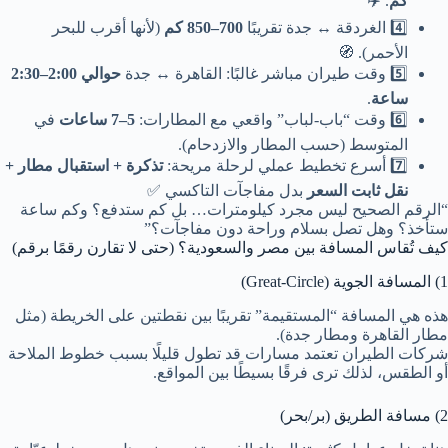
كم
. ✈️
4️⃣
الغردقة ↔ جدة تقريبًا
700–850 كم
(لأنها أقرب للبحر
الأحمر). 🧭
5️⃣
وقت طيران مباشر غالبًا: القاهرة ↔ جدة
حوالي 2:00–2:30
ساعة
.
6️⃣
وقت “باب-لباب” واقعي مع المطارات:
5–7 ساعات
في
المتوسط (حسب المطار والازدحام).
7️⃣
أسرع تخطيط عملي لرحلة مريحة:
تذكرة + استقبال مطار +
نقل ثابت السعر
بدل مفاجآت التاكسي ✅
“الرقم الصحيح ليس مجرد كيلومترات… بل كم ستدفع؟ وكم ساعة
ستأخذ؟ وهل تصل بسلام وراحة دون مفاجآت؟”
كيف تُقاس المسافة بين مصر والسعودية؟ (حتى لا تقارن رقمًا برقم)
1) المسافة الجوية (Great-Circle)
هذه هي المسافة “المستقيمة” تقريبًا بين نقطتين على الخريطة (مثل
مطار القاهرة ومطار جدة).
شركات الطيران تعتمد مسارات قد تطول قليلًا بسبب خطوط الملاحة
أو الطقس، لذلك ترى فرقًا بسيطًا بين المواقع.
2) مسافة الطريق (بر/بحر)