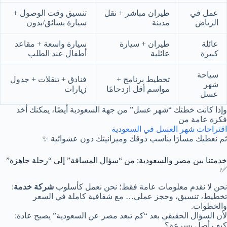
عمل في
طيران مباشر + نقل
تنسيق وقت الوصول +
الرياض
مدينة
سيارة بسائق/بدون
عائلة
طيران + سيارة
سيارة واسعة + مقاعد
كبيرة
عائلية
أطفال عند الطلب
سياحة
تخطيط برنامج +
فنادق + تنقلات + جدول
شهر
مواسم أقل ازدحامًا
زيارات
عسل
وإذا كانت خطتك “شهر عسل” من جهة السعودية أيضًا، يمكنك أخذ
فكرة عامة من
اقتراحات شهر العسل في السعودية
ثم نعطيك مسارًا يناسب ذوقك وميزانيتك دون عشوائية ✨
خدمتنا بين مصر والسعودية: من “سؤال المسافة” إلى “رحلة جاهزة”
✅
نحن لا نقدم معلومات عامة فقط؛ نحن نعمل كأسلوب
شركة خدمة
:
تخطيط، تنسيق، وحجز عملي… مع شفافية كاملة في السعر
والخطوات.
لأن السؤال الحقيقي بعد “كم تبعد مصر عن السعودية” يصبح عادة:
كيف أصل بسرعة؟