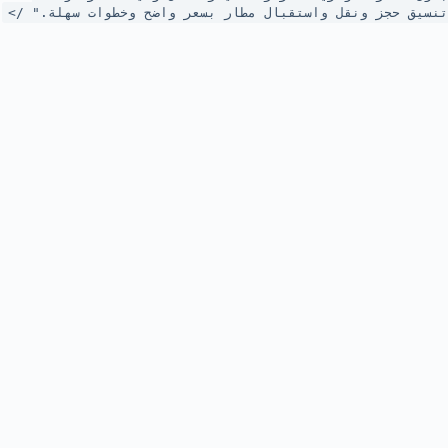
تنسيق حجز ونقل واستقبال مطار بسعر واضح وخطوات سهلة." />