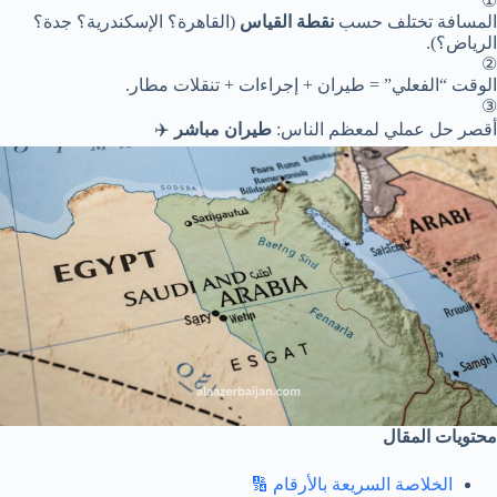
①
المسافة تختلف حسب
نقطة القياس
(القاهرة؟ الإسكندرية؟ جدة؟
الرياض؟).
②
الوقت “الفعلي” = طيران + إجراءات + تنقلات مطار.
③
أقصر حل عملي لمعظم الناس:
طيران مباشر
✈️
محتويات المقال
الخلاصة السريعة بالأرقام 🔢