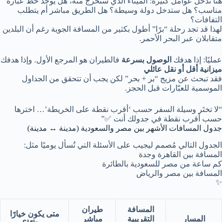
هنا تدخل عوامل كثيرة: الميناء الذي ستخرج منه، هل يوجد خط عبّارة
مناسب؟ هل ستدخل دولة وسيطة؟ هل الطريق مباشر أم يتطلب
التفافات؟
لهذا قد تجد رحلة “برًا” أطول بكثير من المسافة الجوية رغم أن البلدين
متقابلان عبر البحر الأحمر.
عمليًا: إذا هدفك
الوصول بسرعة
فالطيران هو المرجع الأول. وإذا هدفك
ميزانية أقل أو نقل عائلي
فقد تبحث عن مزيج “بر + بحر” لكن يجب أن تتحقق من الجداول
الموسمية للعبّارات قبل الحجز.
“لا تختَر وسيلة السفر حسب ‘أقرب نقطة على الخريطة’… اخترها
حسب أقرب نقطة في جدولك أنت ✅”
جدول المسافات الأشهر بين مصر والسعودية (مدينة ↔ مدينة)
الجدول التالي مُصمم ليجيب على الأسئلة التي تُسأل يوميًا مثل:
المسافة بين القاهرة وجدة
كم ساعة من مصر للسعودية بالطائرة
المسافة بين مصر والرياض
✨
المسافة
طيران
متى يكون خيارًا
المسار
التقريبية
مباشر