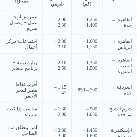
ممتازًا؟
(كم)
تقريبي
عمرة/زيارة/
القاهرة ↔
1,250 –
2:00 –
عمل + وصول
2:30
1,400
جدة
سريع
القاهرة ↔
1,600 –
2:30 –
اجتماعات/مركز
3:10
1,750
الرياض
أعمال
القاهرة ↔
1,350 –
2:10 –
زيارة دينية +
المدينة
2:50
1,500
برنامج منظم
المنورة
أقرب نقاط
الغردقة ↔
1:15 –
700 – 850
مصر للبحر
1:45
جدة
الأحمر
شرم الشيخ
900 –
1:30 –
مناسب إذا كنت
2:00
1,050
↔ جدة
بسيناء
لمن ينطلق من
الإسكندرية
1,450 –
2:30 –
الساحل
3:00
1,600
↔ جدة