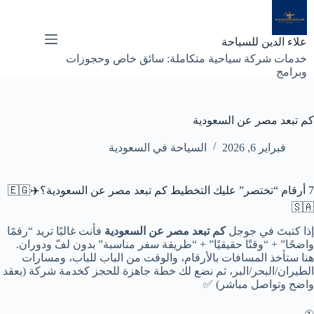
لتجاوز
لى
لمحتوى
علاء الدين للسياحة
خدمات شركة سياحية متكاملة: سائق خاص وحجوزات
وبرامج
كم تبعد مصر عن السعودية
فبراير 6, 2026
السياحة في السعودية
7 أرقام “تختصر” عليك التخطيط كم تبعد مصر عن السعودية؟✈️🇪🇬
🇸🇦
إذا كتبتَ في جوجل
كم تبعد مصر عن السعودية
فأنت غالبًا تريد “رقمًا
واضحًا” + “وقتًا حقيقيًا” + “طريقة سفر مناسبة” بدون لفّ ودوران.
هنا ستأخذ المسافات بالأرقام، والوقت من الباب للباب، ومسارات
الطيران/البحر/البر، ثم نضع لك خطة جاهزة للحجز كخدمة شركة (بعقد
واضح وتواصل مباشر) ✅