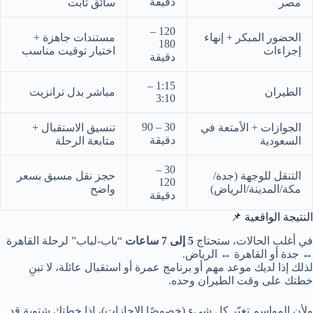
دقيقة
مصر
سائق ثابت
120 –
الحضور المبكر + إنهاء
مستندات جاهزة +
180
إجراءات
اختيار توقيت مناسب
دقيقة
1:15 –
الطيران
مباشر بدل ترانزيت
3:10
30 – 90
الجوازات + الأمتعة في
تنسيق الاستقبال +
دقيقة
السعودية
متابعة الرحلة
30 –
التنقل للوجهة (جدة/
حجز نقل مسبق بسعر
120
مكة/المدينة/الرياض)
واضح
دقيقة
النتيجة الواقعية 📌
في أغلب الحالات، ستحتاج
5 إلى 7 ساعات
“باب-لباب” لرحلة القاهرة
↔ جدة أو القاهرة ↔ الرياض.
لذلك إذا لديك موعد مهم أو برنامج عمرة أو استقبال عائلة، لا تبنِ
خطتك على وقت الطيران وحده.
ولأن المواسم تغيّر كل شيء (خصوصًا الإجازات)، إذا خطتك شتوية قد