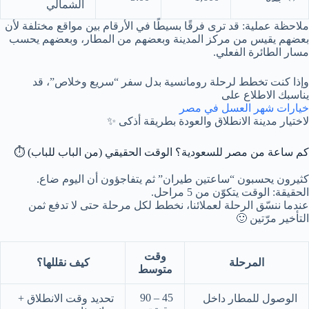
الشمالي
ملاحظة عملية: قد ترى فرقًا بسيطًا في الأرقام بين مواقع مختلفة لأن
بعضهم يقيس من مركز المدينة وبعضهم من المطار، وبعضهم يحسب
مسار الطائرة الفعلي.
وإذا كنت تخطط لرحلة رومانسية بدل سفر “سريع وخلاص”، قد
يناسبك الاطلاع على
خيارات شهر العسل في مصر
لاختيار مدينة الانطلاق والعودة بطريقة أذكى ✨
كم ساعة من مصر للسعودية؟ الوقت الحقيقي (من الباب للباب) ⏱️
كثيرون يحسبون “ساعتين طيران” ثم يتفاجؤون أن اليوم ضاع.
الحقيقة: الوقت يتكوّن من 5 مراحل.
عندما ننسّق الرحلة لعملائنا، نخطط لكل مرحلة حتى لا تدفع ثمن
التأخير مرّتين 🙂
وقت
المرحلة
كيف نقللها؟
متوسط
45 – 90
الوصول للمطار داخل
تحديد وقت الانطلاق +