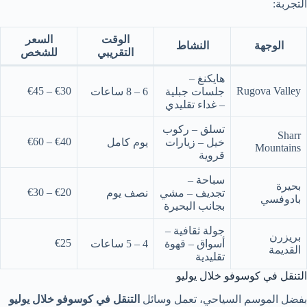
التجربة:
الوقت
السعر
الوجهة
النشاط
التقريبي
للشخص
هايكنغ –
€30 – €45
Rugova Valley
جلسات جبلية
6 – 8 ساعات
– غداء تقليدي
تسلق – ركوب
Sharr
€40 – €60
خيل – زيارات
يوم كامل
Mountains
قروية
سباحة –
بحيرة
€20 – €30
تجديف – مشي
نصف يوم
بادوفسي
بجانب البحيرة
جولة ثقافية –
بريزرن
€25
أسواق – قهوة
4 – 5 ساعات
القديمة
تقليدية
التنقل في كوسوفو خلال يوليو
بفضل الموسم السياحي، تعمل وسائل
التنقل في كوسوفو خلال يوليو