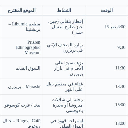
الوقت
النشاط
الموقع المقترح
إفطار بلقاني (جبن،
مطعم Liburnia –
8:00 صباحًا
خبز طازج، عسل
بريشتينا
جبلي)
Prizren
زيارة المتحف الإثني
Ethnographic
9:30
في بريزرن
Museum
نزهة سيرًا على
11:30
الأقدام في بازار
السوق القديم
بريزرن
غداء في مطعم يطل
13:30
Marashi – بريزرن
على النهر
رحلة إلى شلالات
15:00
ميروشا أو بحيرة
بيخا / غرب كوسوفو
بادوفسي
استراحة قهوة في
Rugova Café – جبال
18:00
الهواء الطلق
روغوفا