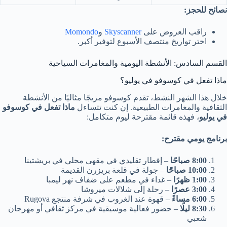
نصائح للحجز:
راقب العروض على
Skyscanner
و
Momondo
اختر تواريخ منتصف الأسبوع لتوفير أكبر.
القسم السادس: الأنشطة اليومية والمغامرات السياحية
ماذا تفعل في كوسوفو في يوليو؟
خلال هذا الشهر النشط، تقدم كوسوفو مزيجًا مثاليًا من الأنشطة
الثقافية والمغامرات الطبيعية. إن كنت تتساءل
ماذا تفعل في كوسوفو
في يوليو
، فهذه قائمة مقترحة ليوم متكامل:
برنامج يومي مقترح:
8:00 صباحًا
– إفطار تقليدي في مقهى محلي في بريشتينا
10:00 صباحًا
– جولة في قلعة بريزرن القديمة
1:00 ظهرًا
– غداء في مطعم على ضفاف نهر ليمبا
3:00 عصرًا
– رحلة إلى شلالات ميروشا
6:00 مساءً
– قهوة عند الغروب في شرفة منتجع Rugova
8:30 ليلًا
– حضور فعالية موسيقية في مركز ثقافي أو مهرجان
شعبي