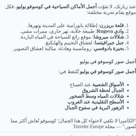
عند زيارتك، لا تفوّت
أجمل الأماكن السياحية في كوسوفو يوليو
، فكل
موقع يقدّم تجربة مختلفة:
قلعة بريزرن
: إطلالة بانورامية على المدينة ونهرها.
وادي Rugova
: طبيعة خلابة، نهر جاري، ممرات مشي.
شلالات ميروشا
: موقع رائع للسباحة في المياه الباردة.
جبل جيرافيتسا
: لعشاق التخييم والهايكنغ.
بحيرة بادوفسي
: رومانسية وهادئة، مثالية لعشاق التصوير.
أجمل صور كوسوفو في يوليو
أجمل صور كوسوفو في يوليو
تُلتقط في:
الأسواق الشعبية
عند الصباح
الجبال لحظة الشروق
شلالات المياه وسط الصخور
الأسطح التقليدية عند الغروب
الزهور البرية في سفوح الجبال
“الكاميرا لا تكفي لاحتواء كل هذا الجمال؛ كوسوفو تُعاش أكثر مما
تُصور.” — مجلة Traveler Europe