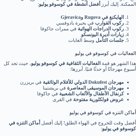
الممكنة. إليك أبرز
أفضل أنشطة في كوسوفو يوليو
:
الهايكنغ في Rugova وGjeravica
ركوب القوارب
في بحيرة بادوفسي
ركوب الدراجات الهوائية
في ممرات جاكوفا
زيارات أديرة اليونسكو
جلسات التأمل
وسط الغابات
الفعاليات في كوسوفو في يوليو
هذا الشهر هو قمة
الفعاليات الثقافية في كوسوفو يوليو
، حيث تجد كل
أسبوع مهرجانًا أو حدثًا فنيًا. أبرزها:
مهرجان Dokufest الدولي للأفلام الوثائقية
في بريزرن
مهرجان الموسيقى المعاصرة
في بريشتينا
كرنفال الأطفال والألعاب الشعبية
في جاكوفا
عروض فولكلورية مفتوحة
في القرى
أماكن التنزه في كوسوفو في يوليو
أفضل وقت للخروج في الهواء الطلق! إليك أفضل
أماكن التنزه في
كوسوفو في يوليو
: