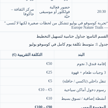
حضور فعالية
مركز الثقافة –
20:30
فولكلور أو موسيقى
جاكوفا
حيّة
“تجربة كوسوفو في يوليو تتشكل من لحظات صغيرة لكنها لا تُنسى.”
— Europe Nature Trails
القسم التاسع: جداول ختامية لتسهيل التخطيط
جدول 1: متوسط تكلفة يوم كامل في كوسوفو يوليو
البند
التكلفة التقريبية (€)
€50
إقامة فندق 3 نجوم
€25
3 وجبات طعام + قهوة
€5
تنقل داخلي (تاكسي / حافلة)
€5 – €10
رسوم دخول أماكن سياحية
€10
أنشطة إضافية / تسوق بسيط
€90 – €100
المجموع اليومي