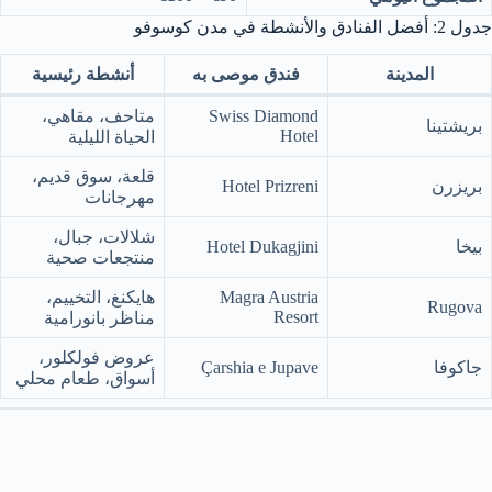
جدول 2: أفضل الفنادق والأنشطة في مدن كوسوفو
المدينة
فندق موصى به
أنشطة رئيسية
Swiss Diamond
متاحف، مقاهي،
بريشتينا
Hotel
الحياة الليلية
قلعة، سوق قديم،
بريزرن
Hotel Prizreni
مهرجانات
شلالات، جبال،
بيخا
Hotel Dukagjini
منتجعات صحية
Magra Austria
هايكنغ، التخييم،
Rugova
Resort
مناظر بانورامية
عروض فولكلور،
جاكوفا
Çarshia e Jupave
أسواق، طعام محلي