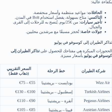
بكفاءة عالية:
الحافلات
: مواعيد منتظمة وأسعار منخفضة.
التاكسي
: متاح بسهولة، يفضل استخدام Bolt في المدن.
تأجير سيارات
: من €25/يوم. يُنصح به للرحلات إلى القرى
والجبال.
جولات خاصة
: تُحجز مسبقًا مع مرشدين محليين.
تذاكر الطيران إلى كوسوفو في يوليو
الحجوزات المبكرة هي مفتاحك للحصول على
تذاكر الطيران إلى
كوسوفو في يوليو
بأسعار مميزة.
السعر التقريبي
شركة الطيران
خط الرحلة
(ذهاب فقط)
€55 – €75
Wizz Air
بودابست – بريشتينا
€100 – €130
Turkish Airlines
إسطنبول – بريشتينا
€90 – €110
Pegasus Airlines
أنقرة – بريشتينا
€85 – €105
Austrian Airlines
فيينا – بريشتينا