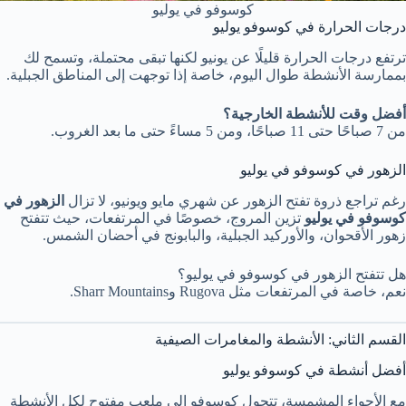
كوسوفو في يوليو
درجات الحرارة في كوسوفو يوليو
ترتفع درجات الحرارة قليلًا عن يونيو لكنها تبقى محتملة، وتسمح لك
بممارسة الأنشطة طوال اليوم، خاصة إذا توجهت إلى المناطق الجبلية.
أفضل وقت للأنشطة الخارجية؟
من 7 صباحًا حتى 11 صباحًا، ومن 5 مساءً حتى ما بعد الغروب.
الزهور في كوسوفو في يوليو
رغم تراجع ذروة تفتح الزهور عن شهري مايو ويونيو، لا تزال
الزهور في
كوسوفو في يوليو
تزين المروج، خصوصًا في المرتفعات، حيث تتفتح
زهور الأقحوان، والأوركيد الجبلية، والبابونج في أحضان الشمس.
هل تتفتح الزهور في كوسوفو في يوليو؟
نعم، خاصة في المرتفعات مثل Rugova وSharr Mountains.
القسم الثاني: الأنشطة والمغامرات الصيفية
أفضل أنشطة في كوسوفو يوليو
مع الأجواء المشمسة، تتحول كوسوفو إلى ملعب مفتوح لكل الأنشطة