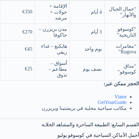
الإقامة +
“جمال الجبال
€350
4 أيام
جولات +
والأنهار”
مرشد
“كوسوفو
مدن بريزرن –
3 أيام
€270
التاريخية”
جاكوفا
“مغامرات
هايكنغ – غداء
يوم واحد
€45
Rugova”
ريفي
أسواق –
“مذاق
€25
نصف يوم
مطاعم –
كوسوفو”
تذوق
الحجز ممكن عبر:
Viator
GetYourGuide
مكاتب سياحية محلية في بريشتينا وبريزرن
القسم السابع: الطبيعة الساحرة والمشاهد الخلابة
أجمل الأماكن السياحية في كوسوفو يوليو