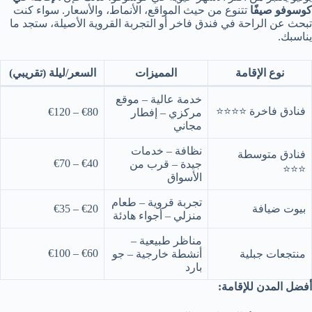
كوسوفو صيفًا
تتنوع من حيث المواقع، الأنماط، والأسعار. سواء كنت
تبحث عن الراحة في فندق فاخر أو التجربة القروية الأصيلة، ستجد ما
يناسبك.
نوع الإقامة
المميزات
السعر/ليلة (تقريبي)
خدمة عالية – موقع
فنادق فاخرة ⭐⭐⭐⭐
€80 – €120
مركزي – إفطار
مجاني
نظافة – خدمات
فنادق متوسطة
€40 – €70
جيدة – قرب من
⭐⭐⭐
الأسواق
تجربة قروية – طعام
بيوت ضيافة
€20 – €35
منزلي – أجواء هادئة
مناظر طبيعية –
€60 – €100
منتجعات جبلية
أنشطة خارجية – جو
بارد
أفضل المدن للإقامة: