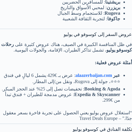
بريشتينا
: للمسافرين الحضريين
بريزرن
: لمحبي الأسواق والتاريخ
Rugova
: للاستجمام وسط الجبال
جاكوفا
: لتجربة الثقافة الشعبية
عروض السفر إلى كوسوفو في يوليو
في ظل المنافسة الكبيرة في الصيف، هناك عروض كثيرة على
رحلات
كوسوفو يوليو
، تشمل تذاكر الطيران، الإقامة، والجولات اليومية.
أمثلة عروض فعلية:
عبر
alaazerbaijan.com
: عرض بـ €429 يشمل 6 ليالٍ في فندق
⭐⭐⭐، جولة إلى Rugova، ونقل من/إلى المطار.
Booking & Agoda
: تخفيضات تصل إلى 25% عند الحجز المبكر.
Expedia & Skyscanner
: عروض مدمجة للطيران + فندق تبدأ
من €299.
“استغلال عروض يوليو يعني الحصول على تجربة فاخرة بسعر معقول
جدًا.” – Travel Deals Europe
تكلفة الفنادق في كوسوفو يوليو