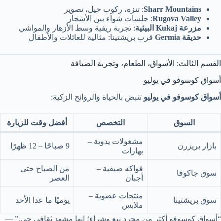
Sharr Mountains
: تنزه، ركوب خيل، تصوير
Rugova Valley
: جلسات شواء بين الأشجار
مزرعة Kukaj البيئية
: تجربة ريفية وسط الأزهار والمواشي
حديقة Germia
قرب بريشتينا: مثالية للعائلات والأطفال
القسم الثالث: الأسواق، الطعام، وتجربة الضيافة
أسواق كوسوفو في يوليو
أسواق كوسوفو في يوليو
تنبض بالحياة والروائح الزكية:
السوق
التخصص
أفضل وقت للزيارة
مشغولات يدوية –
بازار بريزرن
9 صباحًا – 12 ظهرًا
بهارات
فواكه صيفية –
من الصباح حتى
سوق جاكوفا
أجبان
العصر
منتجات عضوية –
سوق بريشتينا
يوميًا ما عدا الأحد
ملابس
“أسواق كوسوفو أكثر من مجرد بيع وشراء؛ إنها مشهد ثقافي حي.” —