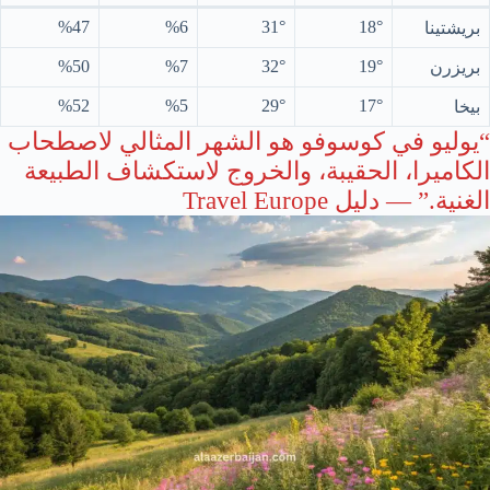
%47
%6
31°
18°
بريشتينا
%50
%7
32°
19°
بريزرن
%52
%5
29°
17°
بيخا
“يوليو في كوسوفو هو الشهر المثالي لاصطحاب
الكاميرا، الحقيبة، والخروج لاستكشاف الطبيعة
الغنية.” — دليل Travel Europe