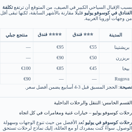
بسبب الإقبال السياحي الكبير في الصيف، من المتوقع أن ترتفع
تكلفة
الفنادق في كوسوفو يوليو
قليلًا مقارنة بالأشهر السابقة، لكنها تبقى أقل
من وجهات أوروبا الغربية.
⭐⭐⭐ فندق
⭐⭐⭐⭐ فندق
المدينة
منتجع جبلي
—
€95
€55
بريشتينا
—
€90
€50
بريزرن
€100
€85
€45
بيخا
€90
—
—
Rugova
نصيحة
: الحجز المسبق قبل 3-4 أسابيع يضمن أفضل سعر.
القسم الخامس: التنقل والرحلات الداخلية
رحلات كوسوفو يوليو – خيارات غنية ومغامرات في كل اتجاه
رحلات كوسوفو في يوليو
تُعد الأفضل من حيث تنوع الوجهات وسهولة
الوصول. سواءً كنت بمفردك أو مع العائلة، إليك نماذج لرحلات تستحق