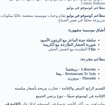
Culture Balkans
مطاعم كوسوفو في يوليو
مطاعم كوسوفو في يوليو
تقدّم وجبات موسمية منعشة، غالبًا بمكونات
مزروعة محليًا في نفس الصباح.
أطباق موسمية مشهورة:
سلطة جبنة الماعز مع الزيتون الأسود
شوربة الخضار الطازجة مع الكريمة
Flija
التقليدية مع العسل الجبلي
مطاعم مقترحة:
Liburnia – بريشتينا
Restaurant Te Syla – بيخا
Marashi – بريزرن
القسم الرابع: السفر والإقامة – تجارب مريحة بأسعار مناسبة
الإقامة في كوسوفو صيفًا – تنوع يرضي الجميع
يوليو يُعتبر من أكثر الأشهر حيويةً في كوسوفو، لذلك فإن
الإقامة في