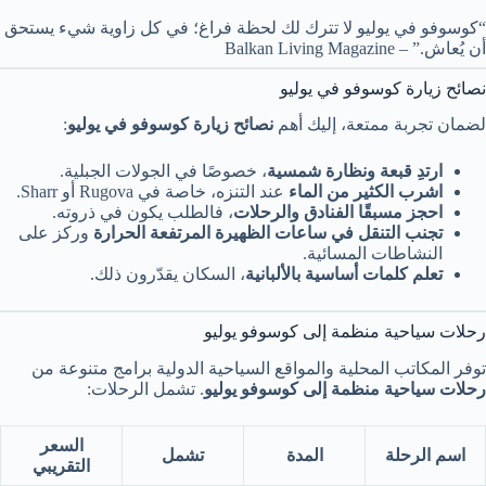
“كوسوفو في يوليو لا تترك لك لحظة فراغ؛ في كل زاوية شيء يستحق
أن يُعاش.” – Balkan Living Magazine
نصائح زيارة كوسوفو في يوليو
لضمان تجربة ممتعة، إليك أهم
نصائح زيارة كوسوفو في يوليو
:
ارتدِ قبعة ونظارة شمسية
، خصوصًا في الجولات الجبلية.
اشرب الكثير من الماء
عند التنزه، خاصة في Rugova أو Sharr.
احجز مسبقًا الفنادق والرحلات
، فالطلب يكون في ذروته.
تجنب التنقل في ساعات الظهيرة المرتفعة الحرارة
وركز على
النشاطات المسائية.
تعلم كلمات أساسية بالألبانية
، السكان يقدّرون ذلك.
رحلات سياحية منظمة إلى كوسوفو يوليو
توفر المكاتب المحلية والمواقع السياحية الدولية برامج متنوعة من
رحلات سياحية منظمة إلى كوسوفو يوليو
. تشمل الرحلات:
السعر
اسم الرحلة
المدة
تشمل
التقريبي