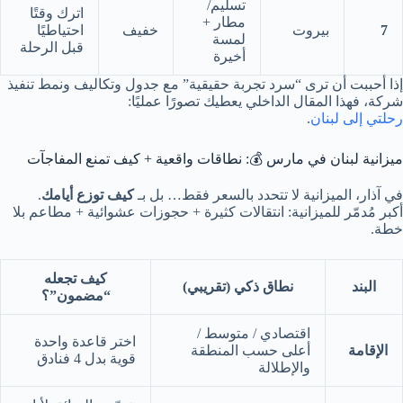
تسليم/
اترك وقتًا
مطار +
7
بيروت
خفيف
احتياطيًا
لمسة
قبل الرحلة
أخيرة
إذا أحببت أن ترى “سرد تجربة حقيقية” مع جدول وتكاليف ونمط تنفيذ
شركة، فهذا المقال الداخلي يعطيك تصورًا عمليًا:
رحلتي إلى لبنان
.
ميزانية لبنان في مارس 💰: نطاقات واقعية + كيف تمنع المفاجآت
في آذار، الميزانية لا تتحدد بالسعر فقط… بل بـ
كيف توزع أيامك
.
أكبر مُدمّر للميزانية: انتقالات كثيرة + حجوزات عشوائية + مطاعم بلا
خطة.
كيف تجعله
البند
نطاق ذكي (تقريبي)
“مضمون”؟
اقتصادي / متوسط /
اختر قاعدة واحدة
الإقامة
أعلى حسب المنطقة
قوية بدل 4 فنادق
والإطلالة