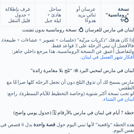
نسخة
عرسان أو
ساحل
غرف بإطلالة
“رومانسية”
ثنائي يريد
هادئ +
+ جدول
💍✨
هدوءًا
ليلة جبل
قليل التنقل
لبنان في مارس للعرسان 💍: نسخة رومانسية بدون تشتت
إذا كان هدفك “ذكريات مرتّبة” (جلسات + تصوير + عشاءات + طبيعة)،
فالأفضل أن تبني الرحلة على 3 قواعد فقط.
ولتفاصيل أعمق عن النسخة الرومانسية، هذا مرجع داخلي جاهز:
أفكار شهر العسل في لبنان
.
لبنان في مارس لمحبي البرد ❄️: “ثلج بلا مغامرة زائدة”
مارس يسمح لك أن تذوق الثلج دون أن تجعل الرحلة كلها صراعًا مع
الطقس.
لو تحب نسخة أكثر شتوية (وخاصة التخطيط للأيام الممطرة)، راجع:
لبنان في الشتاء
.
خطة 7 أيام في لبنان في مارس بالأرقام 🗓️ (جدول يومي واضح)
هذه الخطة “واقعية” لأنها تبني اليوم حول
قصة واحدة
بدل 6 قصص في
نفس اليوم.