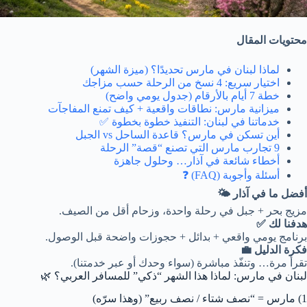
محتويات المقال
لماذا لبنان في مارس تحديدًا؟ (ميزة الشهر)
اختيار سريع: 4 نسخ من الرحلة حسب مزاجك
خطة 7 أيام بالأرقام (جدول يومي واضح)
ميزانية مارس: نطاقات واقعية + كيف تمنع المفاجآت
خدماتنا في لبنان: التنفيذ خطوة بخطوة ✅
أين تسكن في مارس؟ قاعدة الساحل vs الجبل
9 تجارب مارس التي تصنع “قصة” الرحلة
أخطاء شائعة في آذار… وحلول جاهزة
أسئلة وأجوبة (FAQ) ❓
أفضل ما في آذار 🌤️
مزيج بحر + جبل في رحلة واحدة، وزحام أقل من الصيف.
هدفنا لك ✅
برنامج يومي واقعي + بدائل + حجوزات واضحة قبل الوصول.
فكرة الدليل 💼
تقرأ مرة… وتنفّذ مباشرة (سواء وحدك أو عبر خدمتنا).
لبنان في مارس: لماذا هذا الشهر “ذكي” للمسافر العربي؟ 🌿
1) مارس = “نصف شتاء / نصف ربيع” (وهذا سرّه)