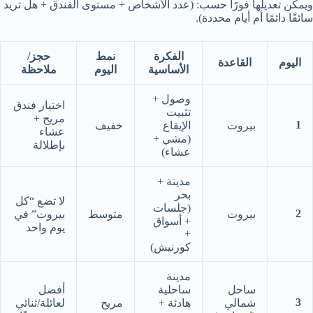
ويمكن تعديلها فورًا حسب: (عدد الأشخاص + مستوى الفندق + هل تريد
سائقًا دائمًا أم أيام محددة).
الفكرة
نمط
حجز/
اليوم
القاعدة
الأساسية
اليوم
ملاحظة
وصول +
اختيار فندق
تثبيت
مريح +
1
بيروت
الإيقاع
خفيف
عشاء
(مشي +
بإطلالة
عشاء)
مدينة +
بحر
لا تضع “كل
(جلسات
2
بيروت
متوسط
بيروت” في
+ أسواق
يوم واحد
+
كورنيش)
مدينة
ساحل
ساحلية
أفضل
3
شمالي
هادئة +
مريح
لعائلة/ثنائي