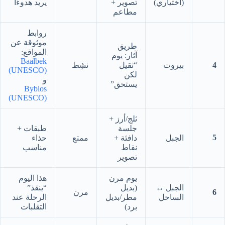
(اختياري)
تصوير +
يريد هدوءًا
مطاعم
روابط
موثوقة عن
طريق
المواقع:
آثار: يوم
Baalbek
4
بيروت
“ثقيل
نشِط
(UNESCO)
لكن
و
يستحق”
Byblos
(UNESCO)
ثلج/أرز +
جلسة
طبقات +
5
الجبل
دافئة +
ممتع
حذاء
نقاط
مناسب
تصوير
يوم مرن
هذا اليوم
الجبل ↔
(بديل
“ينقذ”
6
مرن
الساحل
مطر/بديل
الرحلة عند
برد)
التقلبات