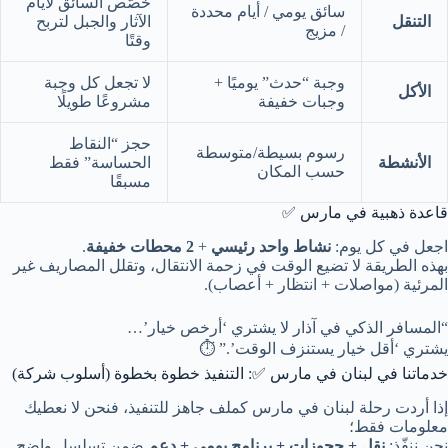
خصّص السائق لأيام
سائق يومي / أيام محددة
التنقل
الآثار والجبل لتربح
/ مزيج
وقتًا
وجبة “حدث” يوميًا +
لا تجعل كل وجبة
الأكل
وجبات خفيفة
مشروعًا طويلًا
حجز “النقاط
رسوم بسيطة/متوسطة
الأنشطة
الحساسة” فقط
حسب المكان
مسبقًا
قاعدة ذهبية في مارس ✅
اجعل في كل يوم:
نشاط واحد رئيسي
+
2 محطات خفيفة
.
بهذه الطريقة لا تضيع الوقت في زحمة الانتقال، وتقلل المصاريف غير
المرئية (مواصلات + انتظار + أعصاب).
“المسافر الذكي في آذار لا يشتري ‘أرخص خيار’…
يشتري ‘أقل خيار يستنزف الوقت’.” ⏱️
خدماتنا في لبنان في مارس ✅: التنفيذ خطوة بخطوة (أسلوب شركة)
إذا أردت رحلة لبنان في مارس كملف جاهز للتنفيذ، فنحن لا نعطيك
معلومات فقط؛
نحن ننفّذ:
نقل + حجوزات + برنامج يومي + دعم
ضمن تسلسل واضح.