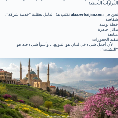
القرارات اللحظية.
نحن في
alaazerbaijan.com
نكتب هذا الدليل بعقلية “خدمة شركة”:
شفافية
خطة يومية
بدائل جاهزة
متابعة
تنفيذ الحجوزات
— لأن أجمل شيء في لبنان هو التنويع… وأسوأ شيء فيه هو
“التشتت”.