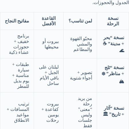
الجدول والحجوزات.
نسخة
القاعدة
لمن تناسب؟
مفاتيح النجاح
الرحلة
الأفضل
برنامج
نسخة “بحر
محبّو القهوة
بيروت أو
خفيف +
+ مدينة” ☕
والمشي
محيطها
حجوزات
والمطاعم
🌊
عشاء ذكية
طبقات +
ليلتان على
نسخة “ثلج
سيارة
تصوير +
الجبل +
+ مناظر” ❄️
مناسبة +
أجواء شتوية
باقي الأيام
يوم بديل
🏔️
ساحل
للمطر
من يريد
رحلة
بيروت
ترتيب
نسخة “آثار
“معنى”
كقاعدة +
المسافات +
+ تاريخ” 🏛️
وليس
يومين
مواعيد
جلسات
رحلات
الانطلاق
فقط