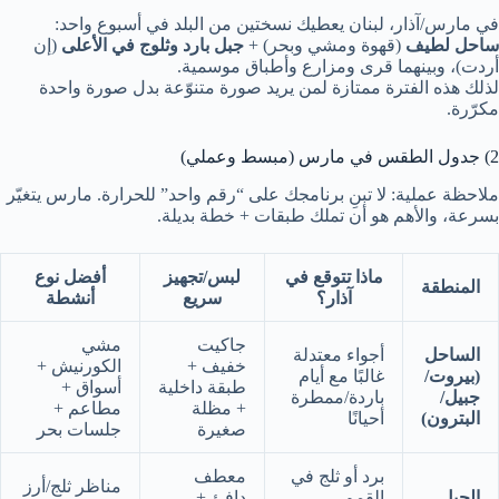
في مارس/آذار، لبنان يعطيك نسختين من البلد في أسبوع واحد:
ساحل لطيف
(قهوة ومشي وبحر) +
جبل بارد وثلوج في الأعلى
(إن
أردت)، وبينهما قرى ومزارع وأطباق موسمية.
لذلك هذه الفترة ممتازة لمن يريد صورة متنوّعة بدل صورة واحدة
مكرّرة.
2) جدول الطقس في مارس (مبسط وعملي)
ملاحظة عملية: لا تبنِ برنامجك على “رقم واحد” للحرارة. مارس يتغيّر
بسرعة، والأهم هو أن تملك طبقات + خطة بديلة.
ماذا تتوقع في
لبس/تجهيز
أفضل نوع
المنطقة
آذار؟
سريع
أنشطة
جاكيت
مشي
الساحل
أجواء معتدلة
خفيف +
الكورنيش +
(بيروت/
غالبًا مع أيام
طبقة داخلية
أسواق +
جبيل/
باردة/ممطرة
+ مظلة
مطاعم +
البترون)
أحيانًا
صغيرة
جلسات بحر
برد أو ثلج في
معطف
مناظر ثلج/أرز
الجبل
القمم،
دافئ +