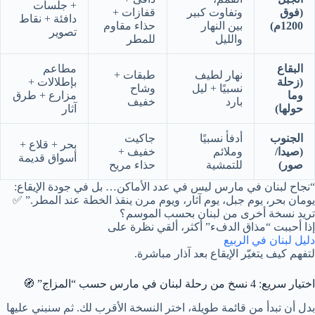
+ جلسات
(فوق
وتفاوت كبير
قفازات +
دافئة + نقاط
1200م)
بين النهار
حذاء مقاوم
تصوير
والليل
للمطر
البقاع
مطاعم
نهار لطيف
طبقات +
(زحلة
بإطلالات +
نسبيًا + ليل
وشاح
وما
مزارع + طرق
بارد
خفيف
حولها)
آثار
الجنوب
أدفأ نسبيًا
جاكيت
بحر + قلاع +
(صيدا/
وملائم
خفيف +
أسواق قديمة
صور)
للتمشية
حذاء مريح
“نجاح لبنان في مارس ليس في عدد الأماكن… بل في جودة الإيقاع:
يومان بحر، يوم جبل، يوم آثار، ويوم مرن ينقذ الخطة عند المطر.” ✅
تريد نسخة أخرى من لبنان بحسب الموسم؟
إذا أحببت “مذاق الدفء” أكثر، ألقي نظرة على
دليل لبنان في الربيع
لتفهم كيف يتغيّر الإيقاع بعد آذار مباشرة.
اختيار سريع: 4 نسخ من رحلة لبنان في مارس حسب “المزاج” 🧭
بدل أن تبدأ من قائمة طويلة، اختر النسخة الأقرب لك. ثم سنبني عليها