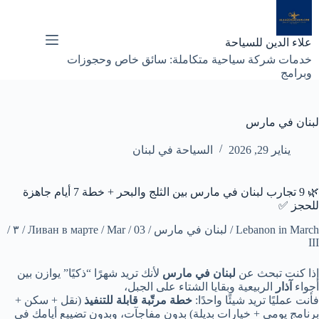
لتجاوز
لى
لمحتوى
علاء الدين للسياحة
خدمات شركة سياحية متكاملة: سائق خاص وحجوزات
وبرامج
لبنان في مارس
يناير 29, 2026
السياحة في لبنان
🌿 9 تجارب لبنان في مارس بين الثلج والبحر + خطة 7 أيام جاهزة
للحجز ✅
Lebanon in March / لبنان في مارس / Ливан в марте / Mar / 03 / ٣ /
III
إذا كنت تبحث عن
لبنان في مارس
لأنك تريد شهرًا “ذكيًا” يوازن بين
أجواء
آذار
الربيعية وبقايا الشتاء على الجبل،
فأنت عمليًا تريد شيئًا واحدًا:
خطة مرتّبة قابلة للتنفيذ
(نقل + سكن +
برنامج يومي + خيارات بديلة) بدون مفاجآت، وبدون تضييع أيامك في