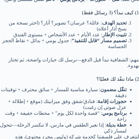
1) كيف نبدأ؟ (3 رسائل فقط)
تحديد الهدف
: عائلة؟ عرسان؟ تصوير؟ آثار؟ (اختر نسخة من
نسخ آذار أعلاه)
تثبيت الإطار
: عدد الأيام + عدد الأشخاص + مستوى الفندق
تصميم مسار “قابل للتنفيذ”
: جدول يومي + بدائل + نقاط الحجز
الحساسة
مهم: الشفافية تبدأ قبل الدفع—نرسل لك خيارات واضحة، ثم تختار
بهدوء.
2) ماذا ننفّذ لك فعليًا؟
تنقّل مضمون
: سيارة مناسبة للمسار + سائق محترف + توقيتات
دقيقة
حجوزات إقامة
: فنادق/شقق وفق ميزانيتك (موقع + إطلالة +
عزل صوتي إن رغبت)
برنامج يومي
: “قصة واحدة لكل يوم” + محطات خفيفة + وقت
راحة
خطة بديلة
: إذا تغير الطقس في مارس، لا تنكسر الرحلة—تتحول
لمسار ذكي
لتتعرف على فلسفتنا كخدمة شركة (وليس مجرد محتوى)، هذه