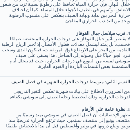
خلال النهار، فإن حرارة المياه تحافظ على رطوبةٍ نسبية تزيد من شعور
الانعاش، وتُسهم في تلطيف الأجواء خلال المساء. كما أن اختلاف
حرارة البحر بين بداية ونهاية الصيف ينعكس على منسوب الرطوبة
ويحد من التذبذب الحراري المفاجئ.
4. قرب سلاسل جبال القوقاز
لا يقتصر تأثير جبال القوقاز على درجات الحرارة المنخفضة صباحًا
فحسب، بل يمتد ليشمل معدلات هطول الأمطار. إذ تُجبر الرياح الرطبة
القادمة من البحر على الارتفاع فوق المرتفعات، فيتكون الندى وسحب
تبرد الجو أحيانًا قبل وصوله إلى الساحل. هذا يضفي على صيف
سوتشي لمسة من التنويع في درجات الحرارة، حيث قد يتخلل أيام
المشمسة بعض النسمات الباردة أو الغيوم العابرة.
القسم الثاني: متوسط درجات الحرارة الشهرية في فصل الصيف
من الضروري الاطلاع على بيانات شهرية تعكس التغير التدريجي
لدرجات الحرارة، وذلك لتخطيط رحلة الصيف إلى سوتشي بكفاءة.
1. نظرة عامة على الأرقام
تظهر الإحصائيات أن فصل الصيف في سوتشي يمتد رسميًا من
منتصف يونيو إلى منتصف سبتمبر، حيث ترتفع الحرارة تدريجيًا منذ
يونيو، وتبلغ ذروتها في يوليو وأغسطس قبل أن تبدأ بالانخفاض طفيفًا