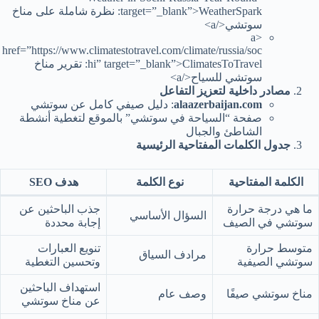
target=”_blank”>WeatherSpark: نظرة شاملة على مناخ
سوتشي</a>
<a
href=”https://www.climatestotravel.com/climate/russia/soc
hi” target=”_blank”>ClimatesToTravel: تقرير مناخ
سوتشي للسياح</a>
مصادر داخلية لتعزيز التفاعل
alaazerbaijan.com
: دليل صيفي كامل عن سوتشي
صفحة “السياحة في سوتشي” بالموقع لتغطية أنشطة
الشاطئ والجبال
جدول الكلمات المفتاحية الرئيسية
الكلمة المفتاحية
نوع الكلمة
هدف SEO
ما هي درجة حرارة
جذب الباحثين عن
السؤال الأساسي
سوتشي في الصيف
إجابة محددة
متوسط حرارة
تنويع العبارات
مرادف السياق
سوتشي الصيفية
وتحسين التغطية
استهداف الباحثين
مناخ سوتشي صيفًا
وصف عام
عن مناخ سوتشي