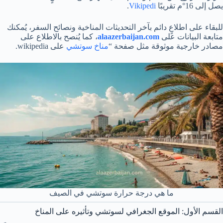
يصل إلى 16°م تقريبًا
Vikipedi
.
للبقاء على اطلاعٍ دائم بآخر التحديثات المناخية ونصائح السفر، يُمكنك
متابعة البيانات على
alaazerbaijan.com
، كما يُنصح بالاطلاع على
مصادر خارجية موثوقة مثل صفحة “
مناخ سوتشي
على wikipedia.
ما هي درجة حرارة سوتشي في الصيف
القسم الأول: الموقع الجغرافي لسوتشي وتأثيره على المناخ