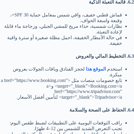
6.2. قائمة التعبئة الذكية
قماش قطني خفيف، واقي شمس بمعامل حماية SPF 30+،
وقبعة واسعة الحواف.
نظارات شمسية، حذاء مريح للمشي الجبلي، وزجاجة ماء قابلة
لإعادة التعبئة.
في حالة الأمطار الخفيفة، احمل مظلة صغيرة أو سترة واقية
خفيفة.
6.3. التخطيط المالي والعروض
استخدم
الموقع هذا
لحجز الفنادق وباقات الجولات بعروض
مبكرة.
تابع خصومات منصات مثل <a href=”https://www.booking.com”
target=”_blank”>Booking.com</a> و<a
href=”https://www.tripadvisor.com”
target=”_blank”>Tripadvisor</a> لتأمين أفضل الأسعار.
6.4. الحفاظ على الصحة والسلامة
راقب التوقعات اليومية على التطبيقات لضبط طقس اليوم:
تجنب التعرض الشديد للشمس بين 12–4 ظهرًا.