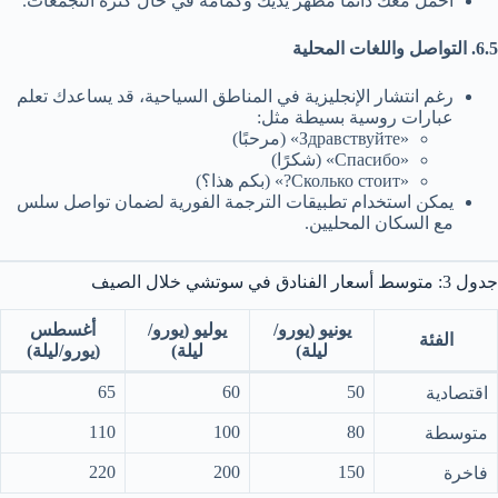
احمل معك دائمًا مطهر يديك وكمامة في حال كثرة التجمعات.
6.5. التواصل واللغات المحلية
رغم انتشار الإنجليزية في المناطق السياحية، قد يساعدك تعلم
عبارات روسية بسيطة مثل:
«Здравствуйте» (مرحبًا)
«Спасибо» (شكرًا)
«Сколько стоит?» (بكم هذا؟)
يمكن استخدام تطبيقات الترجمة الفورية لضمان تواصل سلس
مع السكان المحليين.
جدول 3: متوسط أسعار الفنادق في سوتشي خلال الصيف
يونيو (يورو/
يوليو (يورو/
أغسطس
الفئة
ليلة)
ليلة)
(يورو/ليلة)
65
60
50
اقتصادية
110
100
80
متوسطة
220
200
150
فاخرة