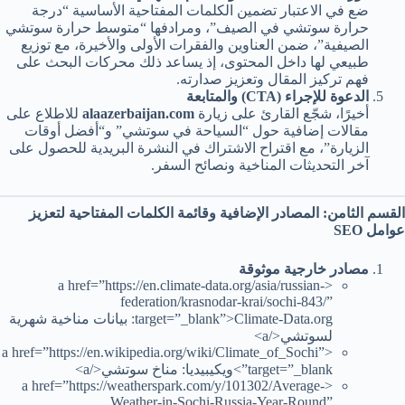
ضع في الاعتبار تضمين الكلمات المفتاحية الأساسية “درجة
حرارة سوتشي في الصيف”، ومرادفها “متوسط حرارة سوتشي
الصيفية”، ضمن العناوين والفقرات الأولى والأخيرة، مع توزيع
طبيعي لها داخل المحتوى، إذ يساعد ذلك محركات البحث على
فهم تركيز المقال وتعزيز صدارته.
الدعوة للإجراء (CTA) والمتابعة
أخيرًا، شجّع القارئ على زيارة
alaazerbaijan.com
للاطلاع على
مقالات إضافية حول “السياحة في سوتشي” و“أفضل أوقات
الزيارة”، مع اقتراح الاشتراك في النشرة البريدية للحصول على
آخر التحديثات المناخية ونصائح السفر.
القسم الثامن: المصادر الإضافية وقائمة الكلمات المفتاحية لتعزيز
عوامل SEO
مصادر خارجية موثوقة
<a href=”https://en.climate-data.org/asia/russian-
federation/krasnodar-krai/sochi-843/”
target=”_blank”>Climate-Data.org: بيانات مناخية شهرية
لسوتشي</a>
<a href=”https://en.wikipedia.org/wiki/Climate_of_Sochi”
target=”_blank”>ويكيبيديا: مناخ سوتشي</a>
<a href=”https://weatherspark.com/y/101302/Average-
Weather-in-Sochi-Russia-Year-Round”