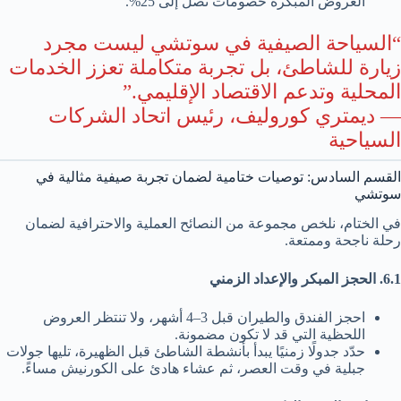
العروض المبكرة خصومات تصل إلى 25%.
“السياحة الصيفية في سوتشي ليست مجرد
زيارة للشاطئ، بل تجربة متكاملة تعزز الخدمات
المحلية وتدعم الاقتصاد الإقليمي.”
— ديمتري كوروليف، رئيس اتحاد الشركات
السياحية
القسم السادس: توصيات ختامية لضمان تجربة صيفية مثالية في
سوتشي
في الختام، نلخص مجموعة من النصائح العملية والاحترافية لضمان
رحلة ناجحة وممتعة.
6.1. الحجز المبكر والإعداد الزمني
احجز الفندق والطيران قبل 3–4 أشهر، ولا تنتظر العروض
اللحظية التي قد لا تكون مضمونة.
حدّد جدولًا زمنيًا يبدأ بأنشطة الشاطئ قبل الظهيرة، تليها جولات
جبلية في وقت العصر، ثم عشاء هادئ على الكورنيش مساءً.