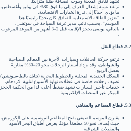
تشهد فنادق المدينة وبيوت الضيافة طلبًا متزايدًا.
ترتفع نسبة إشغال الغرف إلى ما فوق 80% في يوليو وأغسطس،
ما يؤدي أحيانًا إلى ندرة الخيارات الاقتصادية.
“تعزيز الطاقة الاستيعابية للفنادق كان تحديًا رئيسيًا هذا
الموسم”، بحسب نائب مدير غرفة السياحة في سوتشي.
بالتالي، يوصى بحجز الإقامة قبل 2–3 أشهر من الموعد المرغوب
.
5.2. قطاع النقل
ترتفع حركة الحافلات وسيارات الأجرة بين المعالم السياحية
والشواطئ، وقد تزداد أسعار الرحلات بنحو 20–30% مقارنةً
بفصل الربيع.
السكك الحديدية المحلية والخطوط البحرية (تتابك يالطا-سوتشي)
تضيف رحلات خاصة في عطلات نهاية الأسبوع لتلبية الازدحام.
خدمات تأجير السيارات تشهد ضغطًا أعلى، لذا من الحكمة الحجز
المبكر عبر المنصات الإلكترونية.
5.3. قطاع المطاعم والمقاهي
يقترن الموسم الصيفي بفتح المطاعم الموسمية على الكورنيش،
حيث يُضاف نحو 50 مطعمًا مؤقتًا يعرض أطباق البحر الأسود
والمقبلات الشرقية.