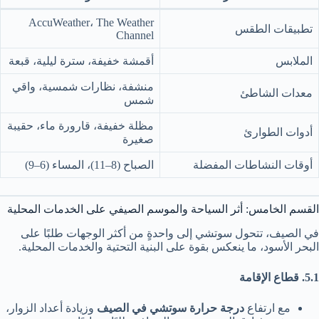
AccuWeather، The Weather
تطبيقات الطقس
Channel
الملابس
أقمشة خفيفة، سترة ليلية، قبعة
منشفة، نظارات شمسية، واقي
معدات الشاطئ
شمس
مظلة خفيفة، قارورة ماء، حقيبة
أدوات الطوارئ
صغيرة
أوقات النشاطات المفضلة
الصباح (8–11)، المساء (6–9)
القسم الخامس: أثر السياحة والموسم الصيفي على الخدمات المحلية
في الصيف، تتحول سوتشي إلى واحدةٍ من أكثر الوجهات طلبًا على
البحر الأسود، ما ينعكس بقوة على البنية التحتية والخدمات المحلية.
5.1. قطاع الإقامة
مع ارتفاع
درجة حرارة سوتشي في الصيف
وزيادة أعداد الزوار،