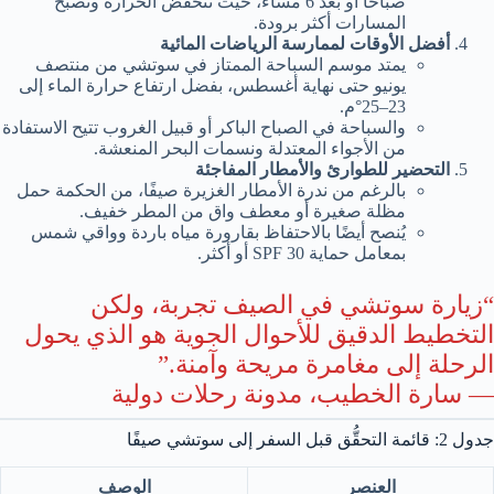
صباحًا أو بعد 6 مساءً، حيث تنخفض الحرارة وتصبح
المسارات أكثر برودة.
أفضل الأوقات لممارسة الرياضات المائية
يمتد موسم السباحة الممتاز في سوتشي من منتصف
يونيو حتى نهاية أغسطس، بفضل ارتفاع حرارة الماء إلى
23–25°م.
والسباحة في الصباح الباكر أو قبيل الغروب تتيح الاستفادة
من الأجواء المعتدلة ونسمات البحر المنعشة.
التحضير للطوارئ والأمطار المفاجئة
بالرغم من ندرة الأمطار الغزيرة صيفًا، من الحكمة حمل
مظلة صغيرة أو معطف واق من المطر خفيف.
يُنصح أيضًا بالاحتفاظ بقارورة مياه باردة وواقي شمس
بمعامل حماية SPF 30 أو أكثر.
“زيارة سوتشي في الصيف تجربة، ولكن
التخطيط الدقيق للأحوال الجوية هو الذي يحول
الرحلة إلى مغامرة مريحة وآمنة.”
— سارة الخطيب، مدونة رحلات دولية
جدول 2: قائمة التحقُّق قبل السفر إلى سوتشي صيفًا
العنصر
الوصف