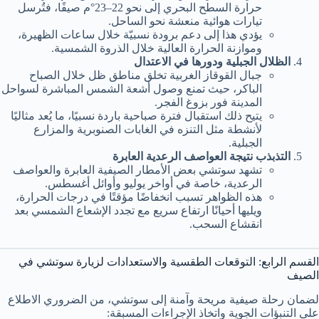
حرارة السطح البحري إلى نحو 22–23°م صيفًا، فتُرسل
تيارات هوائية منعشة نحو الساحل.
يؤدي هذا إلى دعم برودة نسبيّة خلال ساعات الظهيرة،
وموازنة الحرارة العالية خلال الذروة الشمسية.
الظلال الجبلية ودورها في الاعتدال
جبال القوقاز الغربية تخلق مناطق ظل خلال الصباح
الباكر، حيث تمنع وصول أشعة الشمس المباشرة لسواحل
المدينة فور بزوغ الفجر.
يتيح ذلك استقبال فترة صباحية باردة نسبيًا، ما يُعد مثاليًا
لأنشطة مثل التنزه في الغابات الصنوبرية والمزارع
الجبلية.
التذبذب نتيجة العواصف الرعدية العابرة
تشهد سوتشي بعض الأمطار الصيفية العابرة والعواصف
الرعدية، خاصة في أواخر يوليو وأوائل أغسطس.
هذه الظواهر تسبب انخفاضًا مؤقتًا في درجات الحرارة،
ويليها أحيانًا ارتفاع سريع مع تجدد الإشعاع الشمسي بعد
انقشاع السحب.
القسم الرابع: التوقعات الطقسية والاستعدادات لزيارة سوتشي في
الصيف
لضمان رحلة صيفية مريحة وآمنة إلى سوتشي، من الضروري الاطلاع
على التنبؤات الجوية واتخاذ الإجراءات المسبقة: