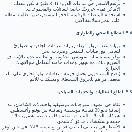
ترتفع الأسعار في ساعات الذروة (1–3 ظهرًا)، لكن معظم
الأماكن تقدم عروضًا خاصة للعائلات والمجموعات.
استخدام المنصات الرقمية للحجز المسبق يضمن طاولة مطلة
على البحر بسلاسة أكبر.
5.4. القطاع الصحي والطوارئ
بزيادة عدد الزوار، تزداد زيارات عيادات الجلدية والطوارئ
لتعامل مع إصابات الشمس وضربات الحر.
توفّر مستشفيات سوتشي الحكومية والخاصة خدمة الإسعاف
السريع 24/7، مع تجهيز وحدات خاصة للتعامل مع الإنهاك
الحراري.
يُنصح المسافرون بحمل حزمة إسعافات أولية تحتوي على ماء
معقم، مراهم للحروق البسيطة، ومسكنات للألم.
5.5. قطاع الفعاليات والخدمات السياحية
تقام في الصيف مهرجانات موسيقية واحتفالات الشاطئ، مع
إضافة نحو 30 فعالية موسيقية وثقافية بين يونيو وأغسطس.
شركات الجولات السياحية تقدم باقات خاصة تشمل رحلات
جبلية واستكشاف حدائق كانتليخو.
الأسعار في منتصف الصيف قد ترتفع بنسبة 15%، في حين توفر