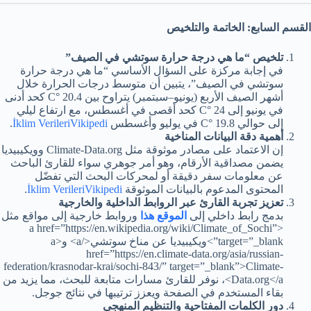
القسم السابع: الخاتمة وال
تلخيص
تلخيص “ما هي درجة حرارة سوتشي في الصيف”
في إجابة مركزة على السؤال الأساسي “ما هي درجة حرارة
سوتشي في الصيف”، يتبين أن متوسط درجات الحرارة خلال
أشهر الصيف الأربع (يونيو–سبتمبر) يتراوح بين 20.4 °C كحد أدنى
في يونيو إلى 24 °C كحد أقصى في أغسطس، مع ارتفاع ليلي
إلى حوالي 19.8 °C في يوليو وأغسطس
Vikipedi
İklim Verileri
.
أهمية دقة البيانات المناخية
إن الاعتماد على مصادر موثوقة مثل Climate-Data.org وويكيبيديا
يضمن مصداقية الأرقام، وهو أمر جوهري سواء للقارئ الباحث
عن معلومات سفر دقيقة أو لمحركات البحث التي تفضّل
المحتوى المدعوم بالبيانات الموثوقة
Vikipedi
İklim Verileri
.
تعزيز تجربة القارئ عبر الروابط الداخلية والخارجية
بدمج رابط داخلي إلى
الموقع هذا
وروابط خارجية إلى مواقع مثل
<a href=”https://en.wikipedia.org/wiki/Climate_of_Sochi”
target=”_blank”>ويكيبيديا عن مناخ سوتشي</a> و<a
href=”https://en.climate-data.org/asia/russian-
federation/krasnodar-krai/sochi-843/” target=”_blank”>Climate-
Data.org</a>، نوفر للقارئ مسارات متابعة للبحث، مما يزيد من
بقاء المستخدم في الصفحة ويعزز ترتيبها في نتائج جوجل.
دور الكلمات المفتاحية والتنظيم المنهجي