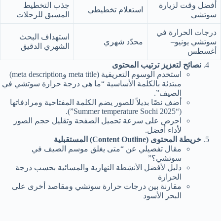
أفضل وقت لزيارة
جذب التخطيط
استعلام تخطيطي
سوتشي
المسبق للرحلات
درجات الحرارة في
استهداف البحث
سوتشي يونيو–
محدّد شهري
الشهري الدقيق
أغسطس
نصائح لتعزيز ترتيب المحتوى
استخدم الوسوم التعريفية (meta title وmeta description)
مبتدئة بالكلمة الأساسية “ما هي درجة حرارة سوتشي في
الصيف”.
أضف نصًا بديلاً للصور يضم الكلمة المفتاحية ومرادفاتها
(“Summer temperature Sochi 2025”).
احرص على سرعة تحميل الصفحة وتقليل حجم الصور
لأداء أفضل.
خريطة المحتوى (Content Outline) المستقبلية
مقال تفصيلي عن “متى يغلق موسم الصيف في
سوتشي؟”
دليل لأفضل الأنشطة النهارية والمسائية بحسب درجة
الحرارة
مقارنة بين درجات حرارة سوتشي ومقاصد أخرى على
البحر الأسود