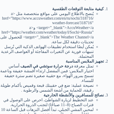
كيفية متابعة التوقعات الطقسية
يُنصح بالاطلاع اليومي على مواقع متخصصة مثل <a
href=”https://www.accuweather.com/en/ru/sochi/318716/
weather-forecast/318716″
target=”_blank”>AccuWeather</a> و<a
href=”https://weather.com/weather/today/l/Sochi+Russia”
target=”_blank”>The Weather Channel</a> للحصول على
تحديثات دقيقة لكل ساعة.
يُمكن أيضًا استخدام تطبيقات الهواتف الذكية التي تُرسل
تنبيهات فورية عن التغيرات المفاجئة أو العواصف الرعدية
المحتملة.
تجهيز الملابس المناسبة
تمثل معرفة
درجة حرارة سوتشي في الصيف
أساس
اختيار الملابس: فمن المفضل ارتداء أقمشة خفيفة وناعمة
تسمح بمرور الهواء، مع حقيبة صغيرة تضم سترة خفيفة
للمساء.
نصيحة عملية: ضع في حقيبتك قبعة وقميص بأكمام طويلة
رقيقة، للحماية من أشعة الشمس والرطوبة .
نصائح للمسافرين والأنشطة الخارجية
عند التخطيط لزيارة الشواطئ، احرص على الوصول في
فترات الصباح (8–11 صباحًا) لتجنب الذروة الحرارية.
لمحبي المشي الجبلي، تبدأ أفضل النزهات قبل الساعة 10