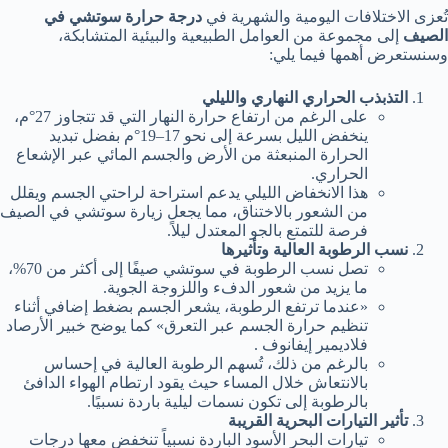
تُعزى الاختلافات اليومية والشهرية في
درجة حرارة سوتشي في
الصيف
إلى مجموعة من العوامل الطبيعية والبيئية المتشابكة،
وسنستعرض أهمها فيما يلي:
التذبذب الحراري النهاري والليلي
على الرغم من ارتفاع حرارة النهار التي قد تتجاوز 27°م،
ينخفض الليل بسرعة إلى نحو 17–19°م بفضل تبديد
الحرارة المنبعثة من الأرض والجسم المائي عبر الإشعاع
الحراري.
هذا الانخفاض الليلي يدعم استراحة لراحتي الجسم ويقلل
من الشعور بالاختناق، مما يجعل زيارة سوتشي في الصيف
فرصة للتمتع بالجو المعتدل ليلاً.
نسب الرطوبة العالية وتأثيرها
تصل نسب الرطوبة في سوتشي صيفًا إلى أكثر من 70%،
ما يزيد من شعور الدفء واللزوجة الجوية.
«عندما ترتفع الرطوبة، يشعر الجسم بضغط إضافي أثناء
تنظيم حرارة الجسم عبر التعرق» كما يوضح خبير الأرصاد
فلاديمير إيفانوف .
بالرغم من ذلك، تُسهم الرطوبة العالية في إحساس
بالانتعاش خلال المساء حيث يقود ارتطام الهواء الدافئ
بالرطوبة إلى تكون نسمات ليلية باردة نسبيًا.
تأثير التيارات البحرية القريبة
تيارات البحر الأسود الباردة نسبياً تنخفض معها درجات