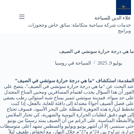
لتجاوز
لى
لمحتوى
علاء الدين للسياحة
خدمات شركة سياحية متكاملة: سائق خاص وحجوزات
وبرامج
ما هي درجة حرارة سوتشي في الصيف
يوليو 9, 2025
السياحة في روسيا
المقدمة: استكشاف “ما هي درجة حرارة سوتشي في الصيف”
عند البحث عن “ما هي درجة حرارة سوتشي في الصيف”، يتضح على
الفور أن هذا السؤال يجذب اهتمام المسافرين ومحبي المناخ المعتدل
على حد سواء، فمدينة سوتشي تتميز بمناخ شبه استوائي رطب يضفي
على فصل الصيف أجواءً معتدلة إلى دافئة للغاية. بالفعل، إذا كنت
تخطط لزيارة هذه الجوهرة المطلة على البحر الأسود، فسوف تحتاج
إلى فهمٍ دقيق لتقلبات الحرارة اليومية والشهرية، كي تختار الملابس
والأنشطة المناسبة. على الرغم من أن الصيف يمتد رسميًا من يونيو
حتى سبتمبر، إلا أن أشهر يونيو ويوليو وأغسطس تشهد أعلى متوسطات
حرارة، تتراوح بين 24°م و27°م خلال النهار، مع انخفاضٍ طفيف ليلاً