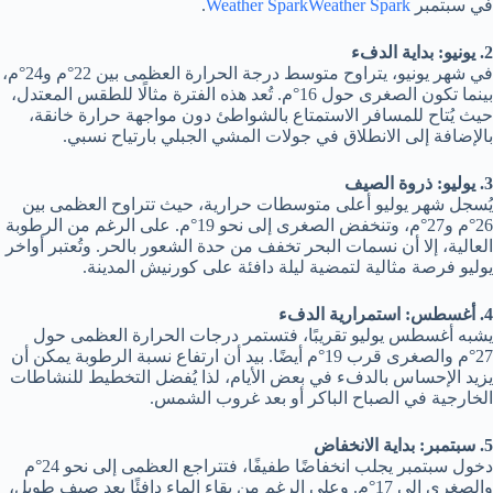
في سبتمبر
Weather Spark
Weather Spark
.
2. يونيو: بداية الدفء
في شهر يونيو، يتراوح متوسط درجة الحرارة العظمى بين 22°م و24°م،
بينما تكون الصغرى حول 16°م. تُعد هذه الفترة مثالًا للطقس المعتدل،
حيث يُتاح للمسافر الاستمتاع بالشواطئ دون مواجهة حرارة خانقة،
بالإضافة إلى الانطلاق في جولات المشي الجبلي بارتياح نسبي.
3. يوليو: ذروة الصيف
يُسجل شهر يوليو أعلى متوسطات حرارية، حيث تتراوح العظمى بين
26°م و27°م، وتنخفض الصغرى إلى نحو 19°م. على الرغم من الرطوبة
العالية، إلا أن نسمات البحر تخفف من حدة الشعور بالحر. وتُعتبر أواخر
يوليو فرصة مثالية لتمضية ليلة دافئة على كورنيش المدينة.
4. أغسطس: استمرارية الدفء
يشبه أغسطس يوليو تقريبًا، فتستمر درجات الحرارة العظمى حول
27°م والصغرى قرب 19°م أيضًا. بيد أن ارتفاع نسبة الرطوبة يمكن أن
يزيد الإحساس بالدفء في بعض الأيام، لذا يُفضل التخطيط للنشاطات
الخارجية في الصباح الباكر أو بعد غروب الشمس.
5. سبتمبر: بداية الانخفاض
دخول سبتمبر يجلب انخفاضًا طفيفًا، فتتراجع العظمى إلى نحو 24°م
والصغرى إلى 17°م. وعلى الرغم من بقاء الماء دافئًا بعد صيف طويل،