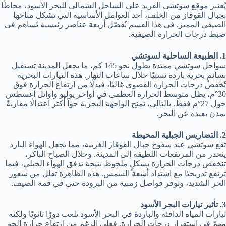
يُعتبر موقع سوتشي الفريد على الساحل الشمالي للبحر الأسود، محاطًا
بجبال القوقاز من الخلف، أحد العوامل الأساسية التي تشكل مناخها
الصيفي المميز. في هذا القسم نُفصّل أربعة عناصر رئيسية تُساهم في
ضبط درجات الحرارة الصيفية.
1. الطبيعة الساحلية لسوتشي
سواحل سوتشي ممتدة بطول نحو 145 كم، ما يجعل المدينة تستقبل
نسائمٍ بحرية باردة نسبيًا خلال ساعات النهار. هذه التيارات البحرية
تُخفض درجات الحرارة القصوى غالبًا، فبدلًا من ارتفاع الحرارة فوق
30°م، يظل متوسط الحرارة العظمى في أواخر يوليو وأوائل أغسطس
حول 27°م فقط. بالتالي، تمنح الواجهة البحرية جواً أكثر اعتدالًا مقارنةً
بمدن بعيدة عن البحر.
2. التضاريس الجبلية المحيطة
تقع سوتشي عند سفوح جبال القوقاز الغربية، مما يجعل الهواء البارد
ينحدر من المرتفعات اللطيفة إلى المدينة. وخلال الصباح الباكر،
تنخفض درجات الحرارة بشكلٍ ملحوظ نتيجة تدفق الهواء الجبلي، فيما
ترتفع تدريجيًا مع اشتداد أشعة الشمس. هذه الظاهرة تقلل من شعور
الحر الشديد، وتوفر فواصل زمنية من البرودة حتى في قمة الصيف.
3. تأثير تيارات البحر الأسود
تيارات المياه الدافئة والباردة في البحر الأسود تلعب دورًا ثانويًا ولكنه
مهمّ في استقرار درجات الحرارة. فعلى الرغم من ارتفاع حرارة الجو