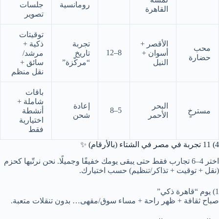
رومانسية
جلسات
القاهرة
تصوير
توقيتات
الأقصر +
تجربة
ذكية +
محب
8–12
أسوان +
تاريخ
مرشد/
حضارة
النيل
“مركّزة”
سائق +
نقل منظم
باقات
شاملة +
البحر
إعادة
5–8
مسترخٍ
أنشطة
الأحمر
شحن
اختيارية
فقط
4) 11 تجربة في مصر في الشتاء (بالأرقام) ✨
اختر 4–6 تجارب فقط حتى يبقى يومك خفيفًا وجميلًا. نحن نرتّبها كحزم
(نقل + توقيت + تذاكر/تنظيم) حسب اختيارك.
1) يوم “قاهرة ذكي”
صباح ثقافة + ظهر راحة + مساء سوق/مقهى… بدون تنقلات متعبة.