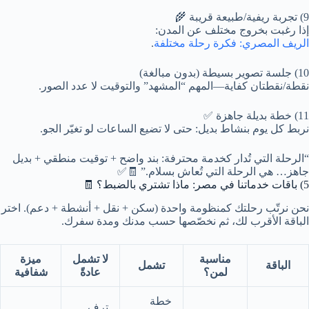
9) تجربة ريفية/طبيعة قريبة 🌾
إذا رغبت بخروج مختلف عن المدن:
الريف المصري: فكرة رحلة مختلفة
.
10) جلسة تصوير بسيطة (بدون مبالغة)
نقطة/نقطتان كفاية—المهم “المشهد” والتوقيت لا عدد الصور.
11) خطة بديلة جاهزة ✅
نربط كل يوم بنشاط بديل: حتى لا تضيع الساعات لو تغيّر الجو.
“الرحلة التي تُدار كخدمة محترفة: بند واضح + توقيت منطقي + بديل
جاهز… هي الرحلة التي تُعاش بسلام.” 🧾✅
5) باقات خدماتنا في مصر: ماذا تشتري بالضبط؟ 🧾
نحن نرتّب رحلتك كمنظومة واحدة (سكن + نقل + أنشطة + دعم). اختر
الباقة الأقرب لك، ثم نخصّصها حسب مدنك ومدة سفرك.
مناسبة
لا تشمل
ميزة
الباقة
تشمل
لمن؟
عادةً
شفافية
خطة
ترف