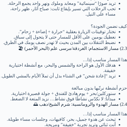
تريد صورًا “سينمائية” ومعابد وملوك ونهر واحد يجمع الرحلة.
تحب الرحلات التي تسير بإيقاع ثابت: صباح آثار، ظهر راحة،
مساء على النيل.
كيف نضمن الجودة؟
نختار توقيتات الزيارة بعقلية “حرارة + إضاءة + زحام”.
نعطيك يومين على الأقل للمسار حتى لا يتحول إلى سباق.
نضبط التنقلات بين المدن بحيث لا تهدر نصف يومك في الطرق.
2.3) مسار الاستجمام: الغردقة/مرسى علم (البحر الأحمر) 🏖️
هذا المسار مناسب إذا…
هدفك الأول هو الراحة والشمس والبحر، مع أنشطة اختيارية
خفيفة.
تريد “إعادة شحن” في الشتاء بدل أن تملأ الأيام بالمشي الطويل.
حزم أنشطة نرتّبها بدون مبالغة
سنوركلين/بحر + يوم هادئ للفندق + جولة قصيرة اختيارية.
مبدأنا: لا نكدّس نشاطًا فوق نشاط… نزيد المتعة لا الضغط.
2.4) مسار الهدوء والرومانسية: شرم الشيخ/دهب 🌅
هذا المسار مناسب إذا…
تبحث عن هدوء جميل، بحر، كافيهات، وجلسات مساء طويلة.
أنت ثنائي وتريد تجربة “خفيفة” ومريحة.