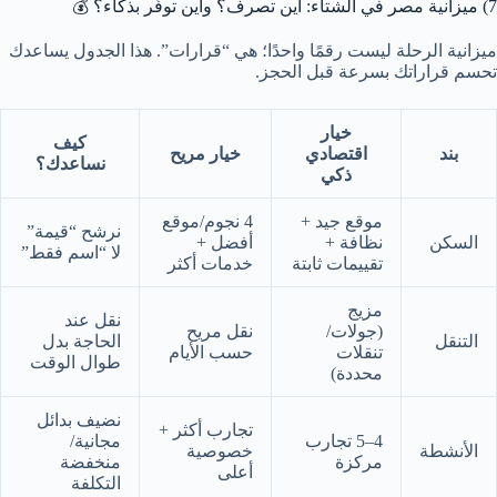
7) ميزانية مصر في الشتاء: أين تصرف؟ وأين توفّر بذكاء؟ 💰
ميزانية الرحلة ليست رقمًا واحدًا؛ هي “قرارات”. هذا الجدول يساعدك
تحسم قراراتك بسرعة قبل الحجز.
خيار
كيف
بند
اقتصادي
خيار مريح
نساعدك؟
ذكي
موقع جيد +
4 نجوم/موقع
نرشح “قيمة”
السكن
نظافة +
أفضل +
لا “اسم فقط”
تقييمات ثابتة
خدمات أكثر
مزيج
نقل عند
(جولات/
نقل مريح
التنقل
الحاجة بدل
تنقلات
حسب الأيام
طوال الوقت
محددة)
نضيف بدائل
تجارب أكثر +
4–5 تجارب
مجانية/
الأنشطة
خصوصية
مركزة
منخفضة
أعلى
التكلفة