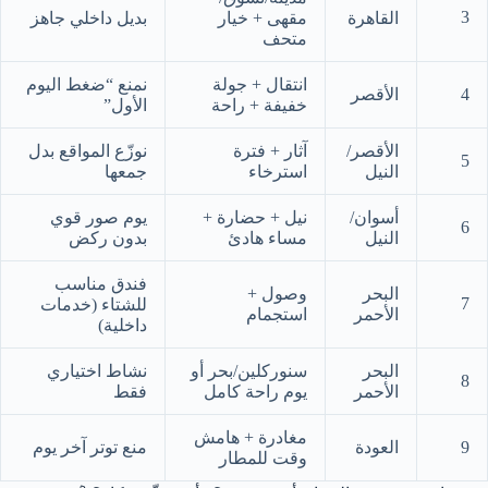
3
القاهرة
مقهى + خيار
بديل داخلي جاهز
متحف
انتقال + جولة
نمنع “ضغط اليوم
4
الأقصر
خفيفة + راحة
الأول”
الأقصر/
آثار + فترة
نوزّع المواقع بدل
5
النيل
استرخاء
جمعها
أسوان/
نيل + حضارة +
يوم صور قوي
6
النيل
مساء هادئ
بدون ركض
فندق مناسب
البحر
وصول +
7
للشتاء (خدمات
الأحمر
استجمام
داخلية)
البحر
سنوركلين/بحر أو
نشاط اختياري
8
الأحمر
يوم راحة كامل
فقط
مغادرة + هامش
9
العودة
منع توتر آخر يوم
وقت للمطار