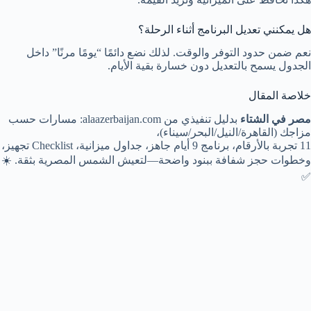
هل يمكنني تعديل البرنامج أثناء الرحلة؟
نعم ضمن حدود التوفر والوقت. لذلك نضع دائمًا “يومًا مرنًا” داخل
الجدول يسمح بالتعديل دون خسارة بقية الأيام.
خلاصة المقال
مصر في الشتاء
بدليل تنفيذي من alaazerbaijan.com: مسارات حسب
مزاجك (القاهرة/النيل/البحر/سيناء)،
11 تجربة بالأرقام، برنامج 9 أيام جاهز، جداول ميزانية، Checklist تجهيز،
وخطوات حجز شفافة ببنود واضحة—لتعيش الشمس المصرية بثقة. ☀️
✅