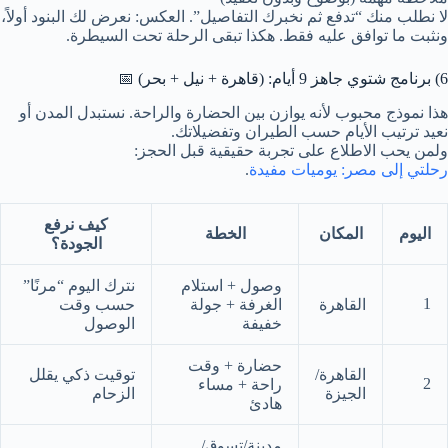
لا نطلب منك “تدفع ثم نخبرك التفاصيل”. العكس: نعرض لك البنود أولاً،
ونثبت ما توافق عليه فقط. هكذا تبقى الرحلة تحت السيطرة.
6) برنامج شتوي جاهز 9 أيام: (قاهرة + نيل + بحر) 📅
هذا نموذج محبوب لأنه يوازن بين الحضارة والراحة. نستبدل المدن أو
نعيد ترتيب الأيام حسب الطيران وتفضيلاتك.
ولمن يحب الاطلاع على تجربة حقيقية قبل الحجز:
رحلتي إلى مصر: يوميات مفيدة
.
كيف نرفع
اليوم
المكان
الخطة
الجودة؟
وصول + استلام
نترك اليوم “مرنًا”
1
القاهرة
الغرفة + جولة
حسب وقت
خفيفة
الوصول
حضارة + وقت
القاهرة/
توقيت ذكي يقلل
2
راحة + مساء
الجيزة
الزحام
هادئ
مدينة/تسوق/