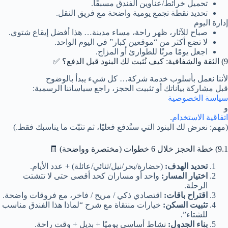
تحميل خرائط/عناوين الفندق مسبقًا.
تحديد نقطة تجمع يومية واضحة مع فريق النقل.
إدارة اليوم
صباح للآثار، ظهر راحة، مساء مدينة… هذا أفضل إيقاع شتوي.
لا تضع أكثر من “موقعين كبار” في اليوم الواحد.
اجعل يومًا مرنًا للطوارئ أو المزاج.
9) الثقة والشفافية: كيف نُثبت لك البنود قبل الدفع؟ ✅
لأننا نعمل بأسلوب خدمة شركة… كل شيء يبدأ بالوضوح
قبل مشاركة بياناتك أو تثبيت الحجز، راجع سياساتنا الرسمية:
سياسة الخصوصية
و
اتفاقية الاستخدام
.
(مهم: نعرض لك البنود التي ستُدفع فعليًا، ثم تثبّت ما يناسبك فقط.)
9.1) خطة الحجز خلال 6 خطوات (مختصرة وواضحة) 🧾
تحديد الهدف:
(حضارة/بحر/نيل/ثنائي/عائلة) + عدد الأيام.
اختيار المسار:
واحد أو مساران كحد أقصى حتى لا تتشتت
الرحلة.
اقتراح باقات:
اقتصادي ذكي / مريح / فاخر، مع فروقات واضحة.
تثبيت السكن:
خيارات منتقاة مع شرح “لماذا هذا الفندق مناسب
للشتاء”.
بناء الجدول:
نشاط أساسي يوميًا + بديل + وقت راحة.