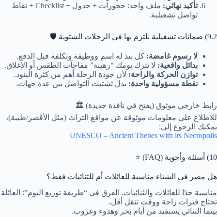
تأكيد نهائي:
ملف واحد: حجوزات + جدول + Checklist + نقاط
تواصل تشغيلية.
9.2) ضمانات تشغيلية نلتزم بها في الرحلات الشتوية 🛡️
لا رسوم غامضة:
كل بند له اسم ووظيفة وتكلفة قبل الدفع.
بدائل واقعية:
لا نترك يومك “رهينة” مفاجآت الطقس أو الإغلاق.
توازن الحركة والراحة:
لأن جودة الرحلة أهم من كثرة البنود.
نقطة مسؤولية واحدة:
بدل تشتيت التواصل بين عدة جهات.
رابط خارجي موثوق (يفتح في نافذة جديدة) 🏛️
للاطلاع على معلومات موثوقة عن مواقع التراث (مثل الأقصر/طيبة)،
يمكنك الرجوع إلى:
UNESCO – Ancient Thebes with its Necropolis
10) أسئلة وأجوبة (FAQ) ⭐
هل مصر في الشتاء مناسبة للعائلات أم للثنائيات فقط؟
مناسبة جدًا للعائلات والثنائيات. الفرق في “طريقة توزيع اليوم”: العائلة
تحتاج فترات راحة ووقت تنقل أقل،
بينما الثنائي يستفيد من أيام بحر وهدوء وغروب.