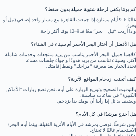
كم يومًا يكفي لرحلة شتوية جميلة بدون ضغط؟
غالبًا 6–9 أيام ممتازة إذا جمعت القاهرة مع مسار واحد إضافي (نيل أو
بحر).
وإذا أردت “نيل + بحر” معًا فـ 9–12 يومًا أكثر راحة.
هل الأفضل أن أختار البحر الأحمر أم سيناء في الشتاء؟
كلاهما جميل. البحر الأحمر يناسب من يريد منتجعات وخدمات شاملة
أكثر، وسيناء تناسب من يريد هدوءًا وأجواء جلسات مساء.
نحدد الخيار بعد معرفة “مزاجك” ونمط إقامتك.
كيف أتجنب ازدحام المواقع الأثرية؟
بالتوقيت الصحيح وتوزيع الزيارة على أيام. نحن نضع زيارات “الأماكن
الكبيرة” في ساعات مناسبة،
ونضيف بدائل إذا رأينا أن يومك بدأ يزدحم.
هل أحتاج مرشدًا في كل الأيام؟
ليس شرطًا. نوصي بمرشد في الأيام الأثرية الثقيلة، بينما أيام البحر/
الاستجمام غالبًا لا تحتاج.
هكذا تحافظ على الميزانية وتزيد القيمة.