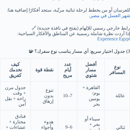
للعرسان أو من يخطط لرحلة ثنائية مرتّبة، ستجد أفكارًا إضافية هنا:
شهر العسل في مصر
.
رابط خارجي رسمي للإلهام (يفتح في نافذة جديدة) 🔗
إذا أردت نظرة شاملة رسمية عن المناطق والأفكار السياحية:
Experience Egypt
3) جدول اختيار سريع: أي مسار يناسب نوع سفرك؟ 🧩
أفضل
عدد
كيف
نوع
مسار
أيام
نقطة قوة
نخدمك
المسافر
شتوي
مريح
كفريق
القاهرة +
جدول مرن
تنوع
يوم/
+ وقت
عائلة
7–10
بدون
يومين
راحة + نقل
إرهاق
بحر
آمن
فنادق
سيناء أو
هدوء
مختارة +
بحر +
6–9
ثنائي
وأجواء
عشاءات +
لمسة