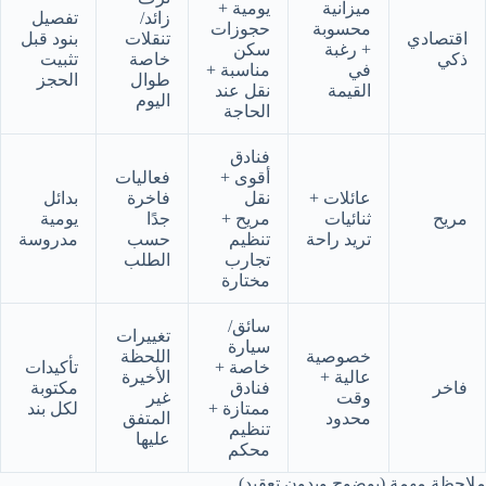
ميزانية
يومية +
زائد/
تفصيل
محسوبة
حجوزات
اقتصادي
تنقلات
بنود قبل
+ رغبة
سكن
ذكي
خاصة
تثبيت
في
مناسبة +
طوال
الحجز
القيمة
نقل عند
اليوم
الحاجة
فنادق
أقوى +
فعاليات
عائلات +
نقل
فاخرة
بدائل
مريح
ثنائيات
مريح +
جدًا
يومية
تريد راحة
تنظيم
حسب
مدروسة
تجارب
الطلب
مختارة
سائق/
تغييرات
سيارة
خصوصية
اللحظة
خاصة +
تأكيدات
عالية +
الأخيرة
فاخر
فنادق
مكتوبة
وقت
غير
ممتازة +
لكل بند
محدود
المتفق
تنظيم
عليها
محكم
ملاحظة مهمة (بوضوح وبدون تعقيد)