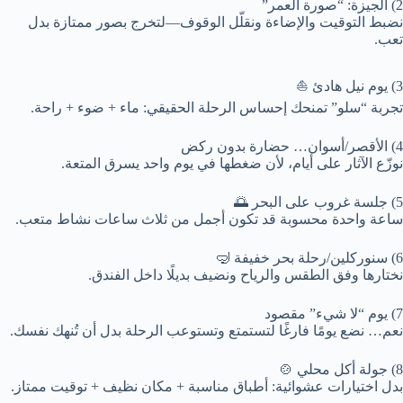
2) الجيزة: “صورة العمر”
نضبط التوقيت والإضاءة ونقلّل الوقوف—لتخرج بصور ممتازة بدل
تعب.
3) يوم نيل هادئ ⛵
تجربة “سلو” تمنحك إحساس الرحلة الحقيقي: ماء + ضوء + راحة.
4) الأقصر/أسوان… حضارة بدون ركض
نوزّع الآثار على أيام، لأن ضغطها في يوم واحد يسرق المتعة.
5) جلسة غروب على البحر 🌅
ساعة واحدة محسوبة قد تكون أجمل من ثلاث ساعات نشاط متعب.
6) سنوركلين/رحلة بحر خفيفة 🤿
نختارها وفق الطقس والرياح ونضيف بديلًا داخل الفندق.
7) يوم “لا شيء” مقصود
نعم… نضع يومًا فارغًا لتستمتع وتستوعب الرحلة بدل أن تُنهك نفسك.
8) جولة أكل محلي 🍲
بدل اختيارات عشوائية: أطباق مناسبة + مكان نظيف + توقيت ممتاز.