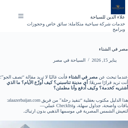
لتجاوز
لى
لمحتوى
علاء الدين للسياحة
خدمات شركة سياحية متكاملة: سائق خاص وحجوزات
وبرامج
مصر في الشتاء
يناير 15, 2026
السياحة في مصر
عندما تبحث عن
مصر في الشتاء
فأنت غالبًا لا تريد مقالة “تصف الجو”؛
أنت تريد قرارًا سريعًا:
أي مدينة تناسبني؟ كيف أوزّع الأيام؟ ما الذي
أشتريه كخدمة؟ وكيف أدفع وأنا مطمئن؟
هذا الدليل مكتوب بعقلية “تنفيذ رحلة” من فريق alaazerbaijan.com:
باقات واضحة، جداول سهلة، وChecklist عملي—
لتعيش الشمس المصرية في موسمها الذهبي بدون ارتباك.