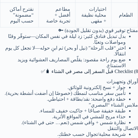
اختيارات
مطاعم
نقترح أماكن
الطعام
محلية نظيفة
أفضل +
“مضمونة”
+ مقهى
تجربة خاصة
حسب اليوم
مفتاح توفير قوي (بدون تقليل الجودة) 🔑
بدل تبديل فنادق كثير: زد ليلة في نفس المكان—ستوفّر وقتًا
ومواصلات وتعبًا.
اختر “قلب الرحلة” (نيل أو بحر) ثم ابنِ حوله—لا تجعل كل يوم
انتقالًا.
ضع يوم راحة مقصود: يقلّص المصاريف العشوائية ويزيد
الاستمتاع.
8) Checklist قبل السفر إلى مصر في الشتاء 🧳✅
أوراق وتجهيزات
جواز + نسخ إلكترونية للوثائق.
تأمين سفر مناسب لنمطك (خصوصًا إن أضفت أنشطة بحرية).
خطة دفع واضحة: نقد/بطاقة + احتياطي.
ملابس الشتاء “المصري”
طبقة خفيفة صباحًا + جاكيت خفيف للمساء.
حذاء مريح للمشي في المواقع الأثرية.
نظارة شمس + واقي شمس (نعم… حتى في الشتاء).
الاتصال والتنقل
شريحة محلية/تجوال حسب خطتك.