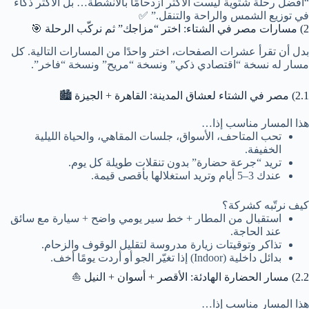
“أفضل رحلة شتوية ليست الأكثر ازدحامًا بالأنشطة… بل الأكثر ذكاءً
في توزيع الشمس والراحة والتنقل.” ✅
2) مسارات مصر في الشتاء: اختر “مزاجك” ثم نركّب الرحلة 🎯
بدل أن تقرأ عشرات الصفحات، اختر واحدًا من المسارات التالية. كل
مسار له نسخة “اقتصادي ذكي” ونسخة “مريح” ونسخة “فاخر”.
2.1) مصر في الشتاء لعشاق المدينة: القاهرة + الجيزة 🏙️
هذا المسار مناسب إذا…
تحب المتاحف، الأسواق، جلسات المقاهي، والحياة الليلية
الخفيفة.
تريد “جرعة حضارة” بدون تنقلات طويلة كل يوم.
عندك 3–5 أيام وتريد استغلالها بأقصى قيمة.
كيف نرتّبه كشركة؟
استقبال من المطار + خط سير يومي واضح + سيارة مع سائق
عند الحاجة.
تذاكر وتوقيتات زيارة مدروسة لتقليل الوقوف والزحام.
بدائل داخلية (Indoor) إذا تغيّر الجو أو أردت يومًا أخف.
2.2) مسار الحضارة الهادئة: الأقصر + أسوان + النيل ⛵
هذا المسار مناسب إذا…