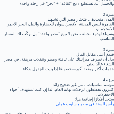
والجميل أنك تستطيع دمج “ثقافة” + “بحر” في رحلة واحدة.
ميزة 2
المدن متعددة… فتختار مصر التي تشبهك
القاهرة لنبض المدينة، الأقصر/أسوان للحضارة والنيل، البحر الأحمر
للاستجمام،
وسيناء لهدوء مختلف. نحن لا نبيع “مصر واحدة” بل نركّب لك المسار
المناسب.
ميزة 3
قيمة أعلى مقابل المال
بدل أن تصرف ميزانيتك على تدفئة ومطر وتنقلات مرهقة، في مصر
الشتاء غالبًا يعني
خدمات أكثر ومتعة أكبر—خصوصًا إذا بنيت الجدول بذكاء.
ميزة 4
موسم مناسبات… من غير ضجيج زائد
كثيرون يخططون لرحلات نهاية العام، لذا إن كنت تستهدف أجواء
الاحتفالات،
ستجد أفكارًا إضافية هنا:
رأس السنة في مصر بأسلوب عملي
.