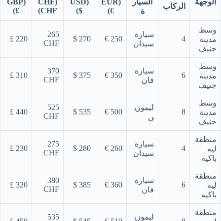
الوجهة
السيار
(EUR
(USD
(CHF
(GBP
الركاب
£)
CHF)
$)
€)
ة
وسط
سيارة
265
220 £
270 $
250 €
4
مدينة
CHF
سيدان
جنيف
وسط
سيارة
370
310 £
375 $
350 €
6
مدينة
CHF
فان
جنيف
وسط
ليموزي
525
440 £
535 $
500 €
8
مدينة
CHF
ن
جنيف
منطقة
سيارة
275
230 £
280 $
260 €
4
ليه
CHF
سيدان
باكيه
منطقة
سيارة
380
320 £
385 $
360 €
6
ليه
CHF
فان
باكيه
منطقة
ليموزي
535