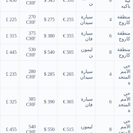
450 £
545 $
510 €
8
ليه
CHF
ن
باكيه
منطقة
سيارة
270
225 £
275 $
255 €
4
CHF
كاروج
سيدان
منطقة
سيارة
375
315 £
380 $
355 €
6
CHF
كاروج
فان
منطقة
ليموزي
530
445 £
540 $
505 €
8
CHF
كاروج
ن
حي
الأمم
سيارة
280
235 £
285 $
265 €
4
CHF
المتحد
سيدان
ة
حي
الأمم
سيارة
385
325 £
390 $
365 €
6
CHF
المتحد
فان
ة
حي
الأمم
ليموزي
540
455 £
550 $
515 €
8
CHF
المتحد
ن