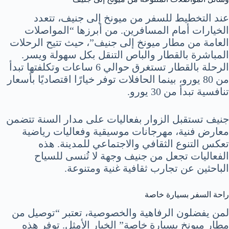
عند التخطيط للسفر من ميونخ إلى جنيف، تتعدد
الخيارات أمام المسافرين. من أبرزها “المواصلات
العامة من مطار ميونخ إلى جنيف”، حيث تتيح الرحلات
المباشرة بالقطار والباص التنقل بكل سهولة ويسر.
الرحلة بالقطار تستغرق حوالي 6 ساعات وتكلفتها تبدأ
من 80 يورو، بينما الحافلات توفر خيارًا اقتصاديًا بأسعار
تنافسية تبدأ من 30 يورو.
جنيف تستقبل الزوار بفعاليات على مدار السنة تتضمن
معارض فنية، مهرجانات موسيقية وفعاليات رياضية
تعكس التنوع الثقافي والاجتماعي للمدينة. هذه
الفعاليات تجعل من جنيف وجهة لا تُنسى للسياح
الباحثين عن تجارب ثقافية غنية ومتنوعة.
راحة السفر بسيارة خاصة
لمن يفضلون الرفاهية والخصوصية، تعتبر “توصيل من
مطار ميونخ بسيارة خاصة” الخيار الأمثل. توفر هذه