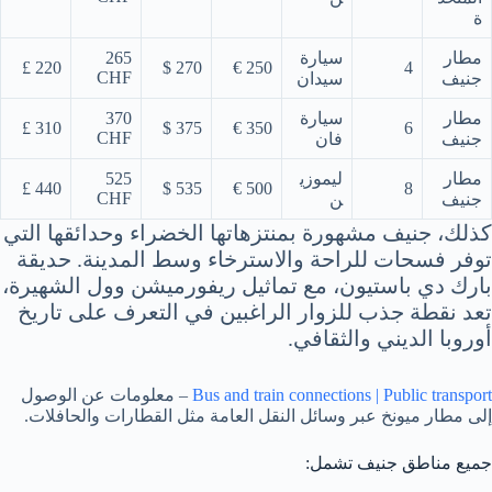
ة
مطار
سيارة
265
220 £
270 $
250 €
4
CHF
جنيف
سيدان
مطار
سيارة
370
310 £
375 $
350 €
6
CHF
جنيف
فان
مطار
ليموزي
525
440 £
535 $
500 €
8
CHF
جنيف
ن
كذلك، جنيف مشهورة بمنتزهاتها الخضراء وحدائقها التي
توفر فسحات للراحة والاسترخاء وسط المدينة. حديقة
بارك دي باستيون، مع تماثيل ريفورميشن وول الشهيرة،
تعد نقطة جذب للزوار الراغبين في التعرف على تاريخ
أوروبا الديني والثقافي.
Bus and train connections | Public transport
– معلومات عن الوصول
إلى مطار ميونخ عبر وسائل النقل العامة مثل القطارات والحافلات.
جميع مناطق جنيف تشمل: