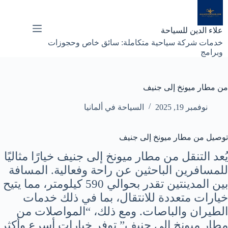
لتجاوز
لى
لمحتوى
علاء الدين للسياحة
خدمات شركة سياحية متكاملة: سائق خاص وحجوزات
وبرامج
من مطار ميونخ إلى جنيف
نوفمبر 19, 2025
السياحة في ألمانيا
توصيل من مطار ميونخ إلى جنيف
يُعد التنقل من مطار ميونخ إلى جنيف خيارًا مثاليًا
للمسافرين الباحثين عن راحة وفعالية. المسافة
بين المدينتين تقدر بحوالي 590 كيلومتر، مما يتيح
خيارات متعددة للانتقال، بما في ذلك خدمات
الطيران والباصات. ومع ذلك، “المواصلات من
مطار ميونخ إلى جنيف” توفر خيارات أسرع وأكثر