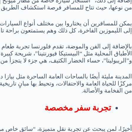
إضافة إلى ذلك، “استئجار سيارة خاصة من مطار ميونخ إ
من نوعها، حيث تتاح للمسافر فرصة استكشاف الطريق ب
يمكن للمسافرين أن يختاروا بين مختلف أنواع السيارات 
إلى الليموزين الفاخرة، كل ذلك وهم يستمتعون براحة تامة 
بالإضافة إلى الفن والموضة، تقدم فلورنسا تجربة طعام
الأطباق المحلية مثل “البيستيكا فيورنتينا”، شريحة كبير
و”الريبوليتا”، حساء الخضار الكثيف، هي جزء لا يتجزأ من 
المدينة مليئة أيضًا بالساحات العامة الساحرة مثل بيازا دي
مركزًا للحياة العامة والاحتفالات، وتحيط بها مبانٍ تاريخي
من الفخامة والأصالة.
تجربة سفر مخصصة
أخيرًا، لمن يبحث عن تجربة نقل متميزة، “سائق خاص من 