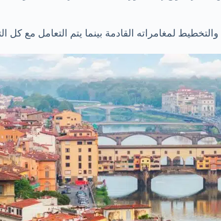
لتخطيط لمغامراته القادمة بينما يتم التعامل مع كل الت