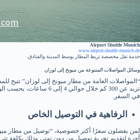
Airport Shuttle Munich
www.airport-shuttle-munich.de
خدمة نقل مخصصة تربط المطار بوسط المدينة والفنادق.
وسائل المواصلات المتنوعة من ميونخ إلى لوزان
“المواصلات العامة من مطار ميونخ إلى لوزان” تتيح للم
تزيد عن 300 كم خلال حوا
في السفر.
الرفاهية في التوصيل الخاص
لمن يفضلون سفرًا أكثر خصوصية، “توصيل من مطار ميونخ ب
أجرة لتقديم تجربة توصيل من دون توتر، وذلك بكلفة تتراوح من 250 إلى 300 يورو تقريبًا، حسب الخ