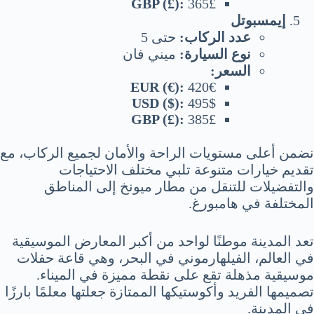
GBP (£):
365£
إيمسبوتل
عدد الركاب:
حتى 5
نوع السيارة:
ميني فان
السعر:
EUR (€):
420€
USD ($):
495$
GBP (£):
385£
نضمن أعلى مستويات الراحة والأمان لجميع الركاب، مع
تقديم خيارات متنوعة تلبي مختلف الاحتياجات
والتفضيلات للتنقل من مطار ميونخ إلى المناطق
المختلفة في هامبورغ.
تعد المدينة موطنًا لواحد من أكبر المعارض الموسيقية
في العالم، الفيلهارموني في البحر، وهي قاعة حفلات
موسيقية مذهلة تقع على نقطة مميزة في الميناء.
تصميمها الفريد وأكوستيكها الممتازة جعلتها معلمًا بارزًا
في المدينة.