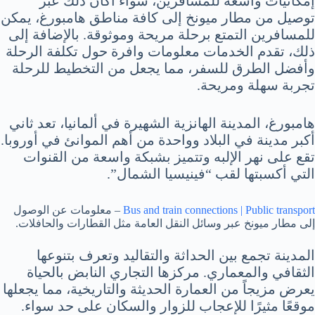
إمكانيات واسعة للمسافرين، سواء أكان ذلك عبر
توصيل من مطار ميونخ إلى كافة مناطق هامبورغ، يمكن
للمسافرين التمتع برحلة مريحة وموثوقة. بالإضافة إلى
ذلك، تقدم الخدمات معلومات وافرة حول تكلفة الرحلة
وأفضل الطرق للسفر، مما يجعل من التخطيط للرحلة
تجربة سهلة ومريحة.
هامبورغ، المدينة الهانزية الشهيرة في ألمانيا، تعد ثاني
أكبر مدينة في البلاد وواحدة من أهم الموانئ في أوروبا.
تقع على نهر الإلبه وتتميز بشبكة واسعة من القنوات
التي أكسبتها لقب “فينيسيا الشمال”.
Bus and train connections | Public transport
– معلومات عن الوصول
إلى مطار ميونخ عبر وسائل النقل العامة مثل القطارات والحافلات.
المدينة تجمع بين الحداثة والتقاليد وتعرف بتنوعها
الثقافي والمعماري. مركزها التجاري النابض بالحياة
يعرض مزيجاً من العمارة الحديثة والتاريخية، مما يجعلها
موقعًا مثيرًا للإعجاب للزوار والسكان على حد سواء.