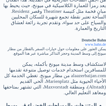
يعد رمزاً للعمارة الكلاسيكية في ميونخ، حيث يحيط بها
مبانٍ فخمة مثل كنيسة Theatiner وقصر Residenz.
الساحة تعتبر نقطة تجمع شهيرة للسكان المحليين
والسياح على حد سواء، وتقدم تجربة رائعة لعشاق
التاريخ والعمارة.
Deutsche Bahn
www.bahn.de
يمكن العثور على معلومات حول خيارات السفر بالقطار من مطار
ميونخ إلى وسط المدينة وحجز التذاكر مباشرة عبر هذا الموقع.
لاستكشاف وسط مدينة ميونخ بأكمله، يمكن
للمسافرين استخدام خدمات توصيل متنوعة تقدمها
alaazerbaijan.com من مطار ميونخ. تغطي الخدمة كل
الأحياء الحيوية مثل Marienplatz، الحي القديم
(Altstadt)، ومنطقة Maxvorstadt، التي تشتهر بمتاحفها
ومعاهد التعليم العالي.
المتنزهات والمساحات الخضراء في وسط