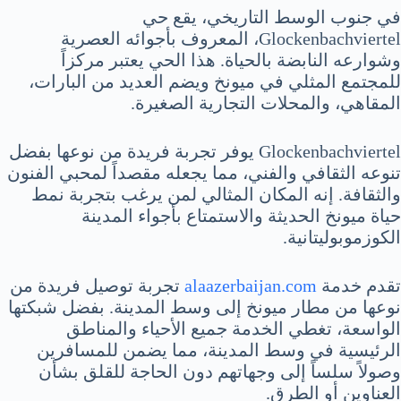
في جنوب الوسط التاريخي، يقع حي
Glockenbachviertel، المعروف بأجوائه العصرية
وشوارعه النابضة بالحياة. هذا الحي يعتبر مركزاً
للمجتمع المثلي في ميونخ ويضم العديد من البارات،
المقاهي، والمحلات التجارية الصغيرة.
Glockenbachviertel يوفر تجربة فريدة من نوعها بفضل
تنوعه الثقافي والفني، مما يجعله مقصداً لمحبي الفنون
والثقافة. إنه المكان المثالي لمن يرغب بتجربة نمط
حياة ميونخ الحديثة والاستمتاع بأجواء المدينة
الكوزموبوليتانية.
تقدم خدمة
alaazerbaijan.com
تجربة توصيل فريدة من
نوعها من مطار ميونخ إلى وسط المدينة. بفضل شبكتها
الواسعة، تغطي الخدمة جميع الأحياء والمناطق
الرئيسية في وسط المدينة، مما يضمن للمسافرين
وصولاً سلساً إلى وجهاتهم دون الحاجة للقلق بشأن
العناوين أو الطرق.