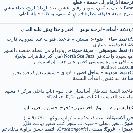
ترجمة الأرقام إلى حقيبة 7 قطع
Base خفيف يتنفّس، سويتر رقيق، قِشرة ضد الرذاذ/الريح، حذاء مشي
مريح، قبعة خفيفة، نظارة + واقٍ شمسي، ومظلّة قابلة للطي.
2) ثلاثة «أنماط» لرحلة يوليو — اختر واحدًا ودوّر عليه المدن
A) نمط «ماء + ضوء»
: أمستردام قاعدة، قنوات عند الغروب، قارب
45–60 دقيقة اختياري.
B) نمط «موسيقى + مدينة حديثة»
: روتردام في عطلة منتصف الشهر
مع سهرة واحدة في
North Sea Jazz
(من أكبر تظاهرات يوليو)،
والباقي عمارة وممشى قصير على جسر إيراسموس.
northseajazz.com
C) نمط «مدينة + ساحل قصير»
: لاهاي + شيفينينغن كنافذة بحرية
ساعة–ساعتين إذا هدأت النسمة.
قاعدة اللعبة: نشاطان أساسيان في اليوم (باب داخلي مركز + مشهد
ماء عند الغروب). الثالث يبقى «كرتًا احتياطيًا».
3) أمستردام — يومٌ واحد «مرن» يُخرج أحسن ما في يوليو
فور الاستيقاظ
: بيت قناة/كنيسة (زيارة موجّهة ≤ 75 دقيقة).
ظهرًا
: مخبز محلي + قهوة، ثم متجر كتب صغير (وقت ظلّ).
عصرًا → غروبًا
: ممشى
Grachtengordel
، التقط جسرًا بزاوية مائلة، ثم