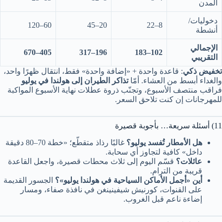
المدن
دخوليات/
60–120
20–45
8–22
أنشطة
الإجمالي
405–670
196–317
102–183
التقريبي
تخفيض ذكي
: قاعدة واحدة + «إضافة واحدة» فقط، انتقال ظهرًا واحد،
والغداء أبسط من العشاء. أمّا
تذاكر الطيران إلى هولندا في يوليو
فراقب منتصف الأسبوع، وتجنّب ذروة عطلات نهاية الأسبوع المواكبة
للمهرجانات إن كنت تلاحق السعر.
11) أسئلة سريعة… بأجوبة قصيرة
هل الأمطار تُفسد يوليو؟
غالبًا رذاذ متقطّع؛ «خطة 70–80 دقيقة
داخل» كافية لتجاوز أي سحابة.
عائلات؟
قسّم اليوم إلى ثلاث محطات قصيرة، واجعل القاعدة
قريبة من الترام.
أين «أجمل الأماكن السياحية في هولندا يوليو»؟
الجسور القديمة
على القنوات، كورنيش شيفينينغن في نافذة صفاء، ومسار
إضاءة ناعم قبل الغروب.