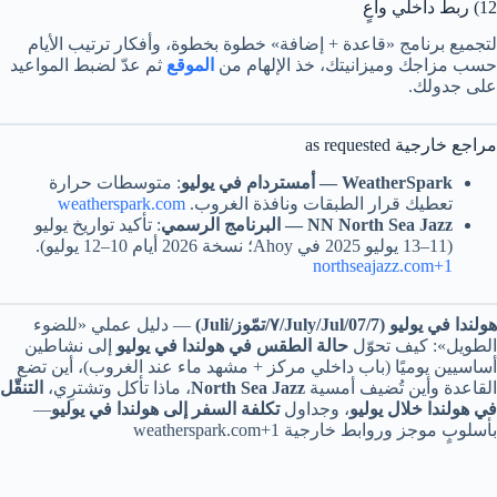
12) ربط داخلي واعٍ
لتجميع برنامج «قاعدة + إضافة» خطوة بخطوة، وأفكار ترتيب الأيام
حسب مزاجك وميزانيتك، خذ الإلهام من
الموقع
ثم عدّ لضبط المواعيد
على جدولك.
مراجع خارجية as requested
WeatherSpark — أمستردام في يوليو
: متوسطات حرارة
تعطيك قرار الطبقات ونافذة الغروب.
weatherspark.com
NN North Sea Jazz — البرنامج الرسمي
: تأكيد تواريخ يوليو
(11–13 يوليو 2025 في Ahoy؛ نسخة 2026 أيام 10–12 يوليو).
northseajazz.com+1
هولندا في يوليو (July/Jul/07/7/٧/تمّوز/Juli)
— دليل عملي «للضوء
الطويل»: كيف تحوّل
حالة الطقس في هولندا في يوليو
إلى نشاطين
أساسيين يوميًا (باب داخلي مركز + مشهد ماء عند الغروب)، أين تضع
القاعدة وأين تُضيف أمسية
North Sea Jazz
، ماذا تأكل وتشترِي،
التنقّل
في هولندا خلال يوليو
، وجداول
تكلفة السفر إلى هولندا في يوليو
—
بأسلوبٍ موجز وروابط خارجية weatherspark.com+1