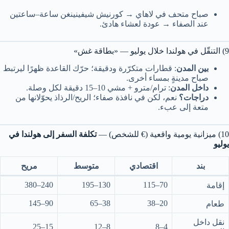
صباح متحف في لاهاي → كورنيش شيفينينغن ساعة–ساعتين
عند الصفاء → عودة لعشاء هادئ.
9) التنقّل في هولندا خلال يوليو — «بطاقة غش»
بين المدن
: قطارات متكرّرة ودقيقة؛ حرّك القاعدة ظهرًا ليرتبط
صباح مدينةٍ بمساء أخرى.
داخل المدن
: ترام/مترو + مشي 10–15 دقيقة لكل وصلة.
دراجات؟
نعم، لكن في نافذة صفاء؛ الريح/الرذاذ يحوّلانها من
متعة إلى عبء.
10) ميزانية يومية واقعية (€ للشخص) —
تكلفة السفر إلى هولندا في
يوليو
بند
اقتصادي
متوسط
مريح
240–380
130–195
70–115
إقامة
90–145
38–65
20–38
طعام
نقل داخل
15–25
8–12
4–8