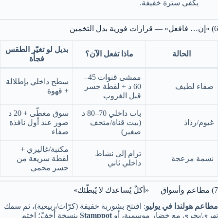
يكفي سترة خفيفة.
6) «إن… فافعل» — قرارات فورية بدل التخمين
بديل لو تغيّر الطقس
الحالة
ماذا تفعل الآن؟
فجأة
ممشى قنوات 45–
سطح داخلي بإطلالة
صفاء لطيف
60 د + لقطة جسر
+ قهوة
قبل الغروب
باب داخلي 70–80 د
سوق مغطّى + 20 د
غيوم/رذاذ
(بيت قناة/متحف
صور عند أول نافذة
صغير)
صفاء
مكتبة/غاليري +
ترام إلى نشاط
نسمة مزعجة
لقطة سريعة من
داخلي ثاني
جسر محمي
7) مطاعم وأسواق — «أكلٌ يُساعدك لا يُبطّئك»
مطاعم هولندا في يوليو
: افتتح بشوربة خفيفة (كرّاث/ربيعية)، ثم سمك
نهري/بحري مع خضار موسمية، أو
Stamppot
بنسخة أخفّ؛ اختم