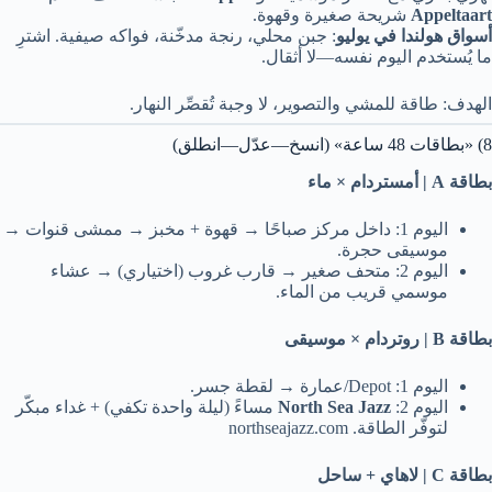
Appeltaart
شريحة صغيرة وقهوة.
أسواق هولندا في يوليو
: جبن محلي، رنجة مدخّنة، فواكه صيفية. اشترِ
ما يُستخدم اليوم نفسه—لا أثقال.
الهدف: طاقة للمشي والتصوير، لا وجبة تُقصِّر النهار.
8) «بطاقات 48 ساعة» (انسخ—عدّل—انطلق)
بطاقة A | أمستردام × ماء
اليوم 1: داخل مركز صباحًا → قهوة + مخبز → ممشى قنوات →
موسيقى حجرة.
اليوم 2: متحف صغير → قارب غروب (اختياري) → عشاء
موسمي قريب من الماء.
بطاقة B | روتردام × موسيقى
اليوم 1: Depot/عمارة → لقطة جسر.
اليوم 2:
North Sea Jazz
مساءً (ليلة واحدة تكفي) + غداء مبكّر
لتوفّر الطاقة. northseajazz.com
بطاقة C | لاهاي + ساحل