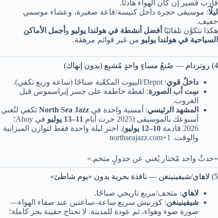
قارب قصير إن كان الهواء هادئًا.
ليلًا
: موسيقى حجرة داخل كنيسة/قاعة صغيرة، وعشاء موسمي
خفيف.
هكذا تتكوَّن تلقائيًا
أفضل أنشطة في هولندا يوليو
و
أجمل الأماكن
السياحية في هولندا يوليو
من غير قوائم مرهقة.
4) روتردام — صُنعُ مساءٍ واحدٍ مُشبِع (بدون إنهاك)
داخلٌ قوي
: Depot/البيوت المكعّبة صباحًا (ساعة وربع تكفي).
سِت أب الصورة
: لقطة خاطفة على جسر إيراسموس قبل
الغروب.
المشهد الرئيسي
: أمسية واحدة في
North Sea Jazz
تكفي لتُغني
أسبوعك بالموسيقى (2025 جرت أيام
11–13 يوليو
في Ahoy؛
2026 قادمة
10–12 يوليو
). اختر ليلة واحدة فقط لتوازن الميزانية
والوقت. northseajazz.com+1
«حدثٌ واحد مُختار يُغني عن جدولٍ متخم.»
5) لاهاي/شيفينينغن — نافذة بحرية بدون «يوم شاطئ»
لاهاي
: متحف/مربع تاريخي صباحًا.
شيفينينغن
: كورنيش سريع ساعة–ساعتين عند صفاء الهواء—
صورة ضوء وهواء، ثم عودة للمدينة. لا تحتاج حقيبة بحر كاملة؛