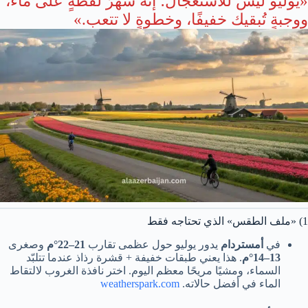
«يوليو ليس للاستعجال؛ إنّه شهرُ لقطةٍ على ماء،
ووجبةٍ تُبقيك خفيفًا، وخطوةٍ لا تتعب.»
1) «ملف الطقس» الذي تحتاجه فقط
في
أمستردام
يدور يوليو حول عظمى تقارب
21–22°م
وصغرى
13–14°م
. هذا يعني طبقات خفيفة + قشرة رذاذ عندما تتلبّد
السماء، ومشيًا مريحًا معظم اليوم. اختر نافذة الغروب لالتقاط
الماء في أفضل حالاته.
weatherspark.com