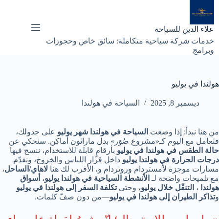
لتجاوز
لى
لمحتوى
علاء الدين للسياحة
خدمات شركة سياحية متكاملة: سائق خاص وحجوزات
وبرامج
هولندا في يوليو
ديسمبر 8, 2025
السياحة في هولندا
من هنا نبدأ: إذا وضعت
السياحة في هولندا شهر يوليو
على جدولك،
فتعامل مع اليوم كـ«مشروع صُوَر» بدل ماراثون أماكن. سنحكي عن
حالة الطقس في هولندا في يوليو
بأرقامٍ قابلة للاستخدام، ننسج فيها
درجات الحرارة في هولندا يوليو
داخل قرار اللباس والخروج، ونقدّم
مسارات موجزة لأمستردام وروتردام و، الأقرب لك هنا
لاهاي/الساحل
،
مع تلميحات واضحة لـ
الأنشطة السياحية في هولندا يوليو
،
أسواق
هولندا
،
التنقّل خلال يوليو
، وحتى
تكلفة السفر إلى هولندا في يوليو
و
تذاكر الطيران إلى هولندا في يوليو
—من دون صفّ كلمات.