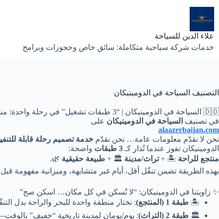
لتجاوز
لى
لمحتوى
علاء الدين للسياحة
خدمات شركة سياحية متكاملة: سائق خاص وحجوزات وبرامج
التصنيف
السياحة في الدومينيكان
🇩🇴 السياحة في الدومينيكان | “3 طبقات تشغيل” في رحلة واحدة: منتجع + تراث + طبيعة ✅
في تصنيف
السياحة في الدومينيكان
على
alaazerbaijan.com
نحن لا نقدّم معلومات عامة… نحن نقدّم
خدمة تصميم رحلة قابلة للتنفي
الدومينيكان تفوز عندما تُدار كـ
3 طبقات
واضحة:
منتجع للراحة
🏝️ +
تراث/مدينة
🏛️ +
طبيعة حقيقية
🌿.
بهذه الطريقة تضمن تنقّل أقل، أيام غير متشابهة، وميزانية مفهومة قبل ا
✨ زاويتنا في الدومينيكان: “لا تُسكن في كل مكان… اسكن صح”
🏝️
طبقة 1 (المنتجع)
: نختار منطقة واحدة للبحر والراحة بدل التن
🏛️
طبقة 2 (التراث)
: يوم/يومان لمدينة تاريخية “خفيف” بالوقت—