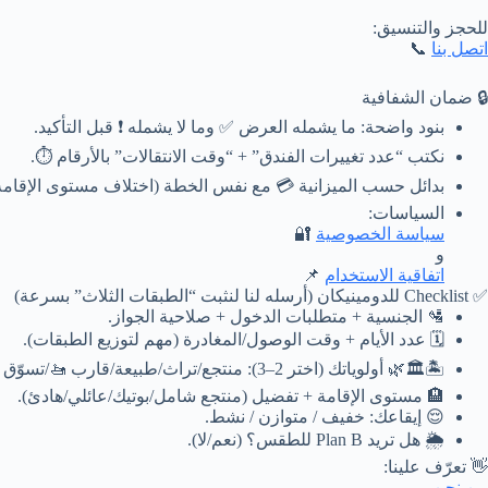
للحجز والتنسيق:
اتصل بنا
📞
🔒 ضمان الشفافية
بنود واضحة: ما يشمله العرض ✅ وما لا يشمله ❗ قبل التأكيد.
نكتب “عدد تغييرات الفندق” + “وقت الانتقالات” بالأرقام ⏱️.
بدائل حسب الميزانية 💳 مع نفس الخطة (اختلاف مستوى الإقامة
السياسات:
سياسة الخصوصية
🔐
و
اتفاقية الاستخدام
📌
✅ Checklist للدومينيكان (أرسله لنا لنثبت “الطبقات الثلاث” بسرعة)
🛂 الجنسية + متطلبات الدخول + صلاحية الجواز.
🗓️ عدد الأيام + وقت الوصول/المغادرة (مهم لتوزيع الطبقات).
🏝️🏛️🌿 أولوياتك (اختر 2–3): منتجع/تراث/طبيعة/قارب 🚤/تسوّق 🛍️/تصوير 📸.
🏨 مستوى الإقامة + تفضيل (منتجع شامل/بوتيك/عائلي/هادئ).
😌 إيقاعك: خفيف / متوازن / نشط.
🌦️ هل تريد Plan B للطقس؟ (نعم/لا).
👋 تعرّف علينا:
من نحن