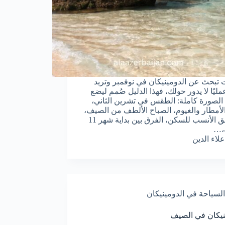
ت تبحث عن الدومينيكان في نوفمبر وتريد
عمليًا لا يدور حولك، فهذا الدليل صُمم ليضع
الصورة كاملة: الطقس في تشرين الثاني،
أمطار والغيوم، الصباح الألطف من الصيف،
المناطق الأنسب للسكن، الفرق بين بداية شهر 11
ه،…
علاء الدين
السياحة في الدومينيكان
نيكان في الصيف