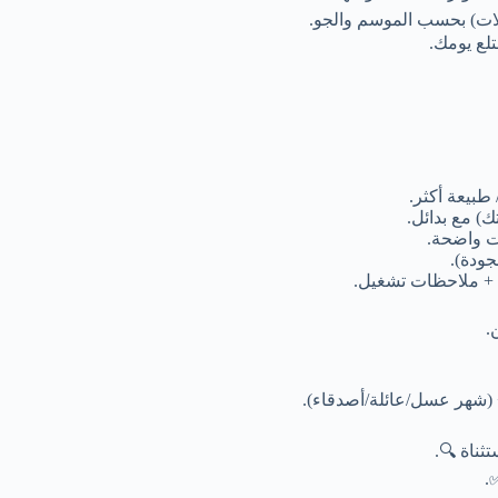
: يوم توقيع لطبيعة مختلف
⏱️ كل انت
🧭 اختيار “ا
🏨 ترشيح وح
🚗🚐 تنسي
🧳 تقل
📄 ملف رحلة نهائي

أرسل: تواريخ السفر 🗓️ + ع
تستلم عرض