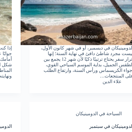
لدومينيكان في ديسمبر، أو في شهر كانون الأول،
إذا كن
يست مجرد شاطئ دافئ في نهاية السنة؛ إنها
جوابًا 
قرار سفر يحتاج ترتيبًا ذكيًا لأن شهر 12 يجمع بين
أمامك 
لطقس الجميل، بداية الموسم السياحي القوي،
شكل ال
جواء الكريسماس ورأس السنة، وارتفاع الطلب
لى المنتجعات…
ونهايت
علاء الدين
السياحة في الدومينيكان
لدومينيكان في سبتمبر
الدومي