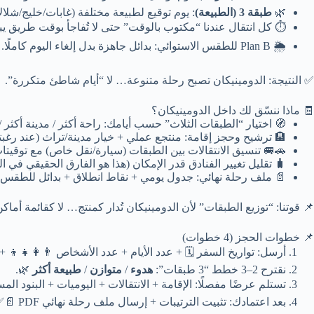
ة (غابات/خليج/شلالات) بحسب الموسم والجو.
طبقة 3 (الطبيعة)
🌿
قال عندنا “مكتوب بالوقت” حتى لا تُفاجأ بوقت طريق يبتلع يومك.
🌦️ Plan B للطقس الاستوائي: بدائل جاهزة بدل إلغاء اليوم كاملًا.
✅ النتيجة: الدومينيكان تصبح رحلة متنوعة… لا “أيام شاطئ متكررة”.
🧾 ماذا ننسّق لك داخل الدومينيكان؟
لطبقات الثلاث” حسب أيامك: راحة أكثر / مدينة أكثر / طبيعة أكثر.
جز إقامة: منتجع عملي + خيار مدينة/تراث (عند رغبتك) مع بدائل.
ق الانتقالات بين الطبقات (سيارة/نقل خاص) مع توقيتات واضحة.
يل تغيير الفنادق قدر الإمكان (هذا هو الفارق الحقيقي في الجودة).
: جدول يومي + نقاط انطلاق + بدائل للطقس + ملاحظات تشغيل.
 قوتنا: “توزيع الطبقات” لأن الدومينيكان تُدار كمنتج… لا كقائمة أماكن.
📌 خطوات الحجز (4 خطوات)
دد الأيام + عدد الأشخاص 👨‍👩‍👧‍👦 + (شهر عسل/عائلة/أصدقاء).
🌿.
طبيعة أكثر
/
متوازن
/
هدوء
نقترح 2–3 خطط “3 طبقات”:
ًا مفصلًا: الإقامة + الانتقالات + اليوميات + البنود المستثناة 🔍.
بعد اعتمادك: تثبيت الترتيبات + إرسال ملف رحلة نهائي PDF 📄✅.