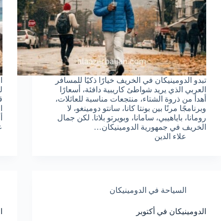
تبدو الدومينيكان في الخريف خيارًا ذكيًا للمسافر
ا
العربي الذي يريد شواطئ كاريبية دافئة، أسعارًا
ل
أهدأ من ذروة الشتاء، منتجعات مناسبة للعائلات،
وبرنامجًا مرنًا بين بونتا كانا، سانتو دومينغو، لا
ا
رومانا، باياهيبي، سامانا، وبويرتو بلاتا. لكن جمال
أ
الخريف في جمهورية الدومينيكان…
ع
علاء الدين
السياحة في الدومينيكان
الدومينيكان في أكتوبر
ا