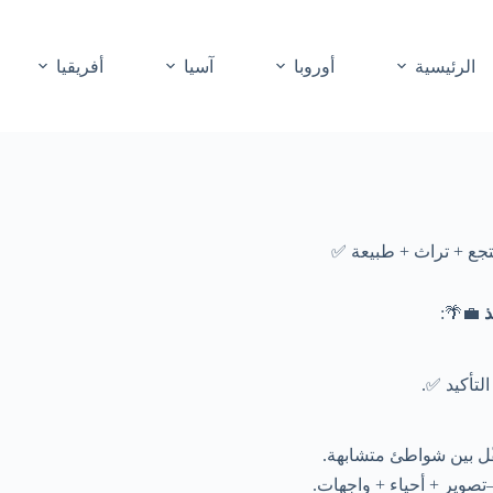
الرئيسية
أوروبا
آسيا
أفريقيا
ذ
💼🌴:
لتأكيد ✅.
قّل بين شواطئ متشابهة.
تصوير + أحياء + واجهات.