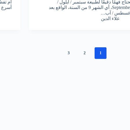
حتاج فهمًا دقيقًا لطبيعة سبتمبر / أيلول /
أم تفض
September، أي الشهر 9 من السنة، الواقع بعد
أسرع ف
غسطس / آب…
علاء الدين
3
2
1