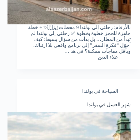
بالأرقام: رحلتي إلى بولندا 9 محطات 🇵🇱✨ + خطة
جاهزة للحجز خطوة بخطوة ✅ رحلتي إلى بولندا لم
تبدأ من المطار… بل بدأت من سؤال بسيط: كيف
أحوّل “فكرة السفر” إلى برنامج واقعي بلا ارتباك،
وبأقل مفاجآت ممكنة؟ في هذا…
علاء الدين
السياحة في بولندا
شهر العسل في بولندا